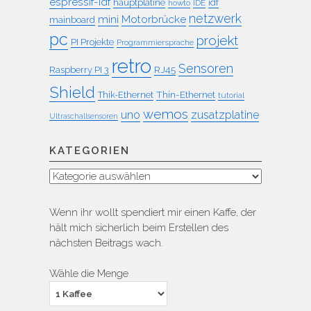
espressif-idf
idf
hauptplatine
howto
IDE
netzwerk
mini
Motorbrücke
mainboard
pc
projekt
PI Projekte
Programmiersprache
retro
Sensoren
RJ45
Raspberry PI 3
Shield
Thin-Ethernet
Thik-Ethernet
tutorial
wemos
uno
zusatzplatine
Ultraschallsensoren
KATEGORIEN
Kategorien
Wenn ihr wollt spendiert mir einen Kaffe, der
hält mich sicherlich beim Erstellen des
nächsten Beitrags wach.
Wähle die Menge