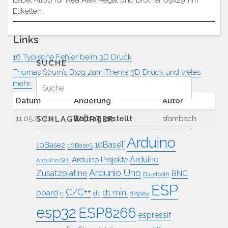
Label Klipp für Ikea Alex Regal und Brother 69x29mm
Etiketten
Links
16 Typische Fehler beim 3D Druck
SUCHE
Thomas Strum’s Blog zum Thema 3D Druck und vieles
Suchen
Suche
mehr.
für:
Datum
Änderung
Autor
11.05.2020
Beitrag erstellt
sfambach
SCHLAGWÖRTER
Arduino
10BaseT
10Base2
10Base5
Arduino
Arduino Projekte
Arduino GUI
Ardunio Uno
Zusatzplatine
BNC
Bluetooth
ESP
C/C++
board
d1 mini
c
d1
display
esp32
ESP8266
espressif