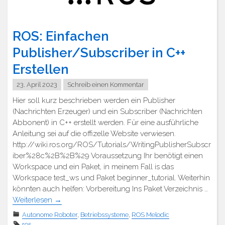
ROS: Einfachen
Publisher/Subscriber in C++
Erstellen
23. April 2023
Schreib einen Kommentar
Hier soll kurz beschrieben werden ein Publisher
(Nachrichten Erzeuger) und ein Subscriber (Nachrichten
Abbonent) in C++ erstellt werden. Für eine ausführliche
Anleitung sei auf die offizelle Website verwiesen.
http://wiki.ros.org/ROS/Tutorials/WritingPublisherSubscr
iber%28c%2B%2B%29 Voraussetzung Ihr benötigt einen
Workspace und ein Paket, in meinem Fall is das
Workspace test_ws und Paket beginner_tutorial. Weiterhin
könnten auch helfen: Vorbereitung Ins Paket Verzeichnis …
Weiterlesen
→
Autonome Roboter
,
Betriebssysteme
,
ROS Melodic
ros