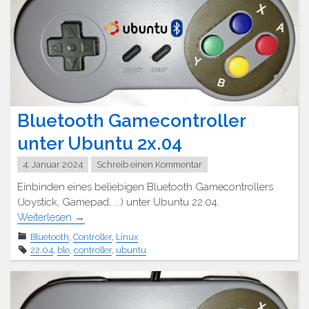
Bluetooth Gamecontroller
unter Ubuntu 2x.04
4. Januar 2024
Schreib einen Kommentar
Einbinden eines beliebigen Bluetooth Gamecontrollers
(Joystick, Gamepad, ….) unter Ubuntu 22.04.
Weiterlesen
→
Bluetooth
,
Controller
,
Linux
22.04
,
ble
,
controller
,
ubuntu