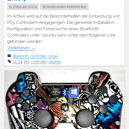
9. Februar 2024
Schreib einen Kommentar
Im Artikel wird auf die Besonderheiten der Einbindung von
PS3 Controllern eingegangen. Die generelle Installation,
Konfiguration und Fehlersuche eines BlueTooth
Controllers unter Ubuntu kann unter dem folgenen Link
gefunden werden.
Weiterlesen
→
Bluetooth
,
Controller
,
Linux
22.04
,
ble
,
controller
,
ubuntu