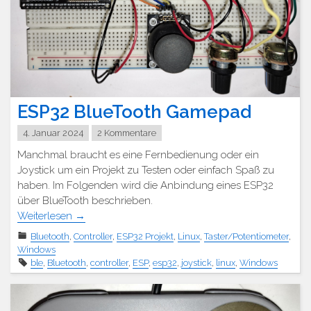
ESP32 BlueTooth Gamepad
4. Januar 2024
2 Kommentare
Manchmal braucht es eine Fernbedienung oder ein
Joystick um ein Projekt zu Testen oder einfach Spaß zu
haben. Im Folgenden wird die Anbindung eines ESP32
über BlueTooth beschrieben.
Weiterlesen
→
Bluetooth
,
Controller
,
ESP32 Projekt
,
Linux
,
Taster/Potentiometer
,
Windows
ble
,
Bluetooth
,
controller
,
ESP
,
esp32
,
joystick
,
linux
,
Windows