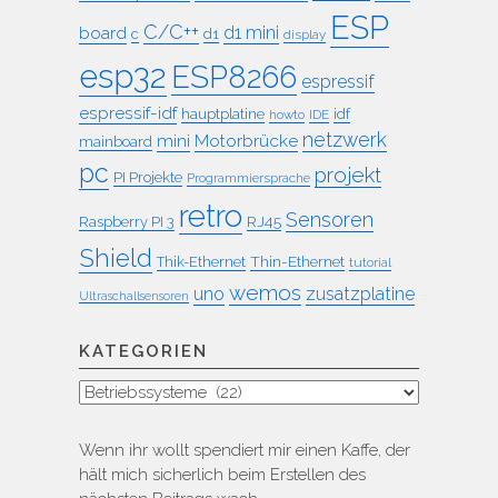
ESP
C/C++
board
d1 mini
c
d1
display
esp32
ESP8266
espressif
espressif-idf
idf
hauptplatine
howto
IDE
netzwerk
mini
Motorbrücke
mainboard
pc
projekt
PI Projekte
Programmiersprache
retro
Sensoren
RJ45
Raspberry PI 3
Shield
Thin-Ethernet
Thik-Ethernet
tutorial
wemos
uno
zusatzplatine
Ultraschallsensoren
KATEGORIEN
Kategorien
Wenn ihr wollt spendiert mir einen Kaffe, der
hält mich sicherlich beim Erstellen des