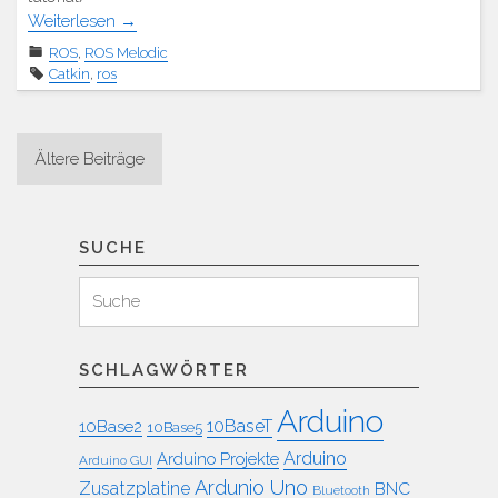
Weiterlesen
→
ROS
,
ROS Melodic
Catkin
,
ros
Beitragsnavigation
Ältere Beiträge
SUCHE
Suchen
Suche
für:
SCHLAGWÖRTER
Arduino
10BaseT
10Base2
10Base5
Arduino
Arduino Projekte
Arduino GUI
Ardunio Uno
Zusatzplatine
BNC
Bluetooth