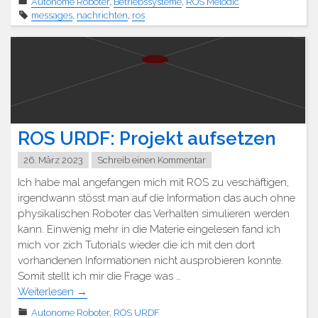
Autonome Roboter
,
Betriebssysteme
,
ROS Melodic
messages
,
nachrichten
,
ros
ROS URDF: Projekt aufsetzen
26. März 2023
Schreib einen Kommentar
Ich habe mal angefangen mich mit ROS zu veschäftigen,
irgendwann stösst man auf die Information das auch ohne
physikalischen Roboter das Verhalten simulieren werden
kann. Einwenig mehr in die Materie eingelesen fand ich
mich vor zich Tutorials wieder die ich mit den dort
vorhandenen Informationen nicht ausprobieren konnte.
Somit stellt ich mir die Frage was …
Weiterlesen
→
Autonome Roboter
,
ROS URDF