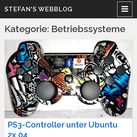
Zum
STEFAN'S WEBBLOG
Inhalt
Kategorie:
Betriebssysteme
PS3-Controller unter Ubuntu
2x.04