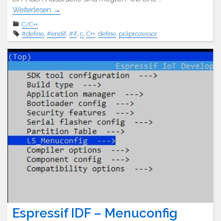
Weiterlesen
→
C/C++
#define
,
#endif
,
#if
,
c
,
C++
,
define
,
präprozessor
Espressif IDF – Menuconfig