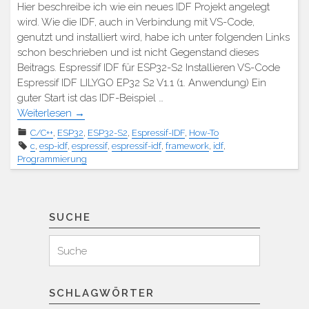
Hier beschreibe ich wie ein neues IDF Projekt angelegt
wird. Wie die IDF, auch in Verbindung mit VS-Code,
genutzt und installiert wird, habe ich unter folgenden Links
schon beschrieben und ist nicht Gegenstand dieses
Beitrags. Espressif IDF für ESP32-S2 Installieren VS-Code
Espressif IDF LILYGO EP32 S2 V1.1 (1. Anwendung) Ein
guter Start ist das IDF-Beispiel …
Weiterlesen
→
C/C++
,
ESP32
,
ESP32-S2
,
Espressif-IDF
,
How-To
c
,
esp-idf
,
espressif
,
espressif-idf
,
framework
,
idf
,
Programmierung
SUCHE
Suchen
Suche
für:
SCHLAGWÖRTER