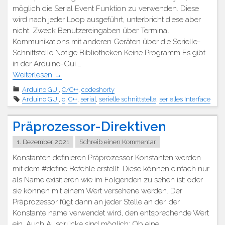
möglich die Serial Event Funktion zu verwenden. Diese
wird nach jeder Loop ausgeführt, unterbricht diese aber
nicht. Zweck Benutzereingaben über Terminal
Kommunikations mit anderen Geräten über die Serielle-
Schnittstelle Nötige Bibliotheken Keine Programm Es gibt
in der Arduino-Gui …
Weiterlesen
→
Arduino GUI
,
C/C++
,
codeshorty
Arduino GUI
,
c
,
C++
,
serial
,
serielle schnittstelle
,
serielles Interface
Präprozessor-Direktiven
1. Dezember 2021
Schreib einen Kommentar
Konstanten definieren Präprozessor Konstanten werden
mit dem #define Befehle erstellt. Diese können einfach nur
als Name exisitieren wie im Folgenden zu sehen ist: oder
sie können mit einem Wert versehene werden. Der
Präprozessor fügt dann an jeder Stelle an der, der
Konstante name verwendet wird, den entsprechende Wert
ein. Auch Ausdrücke sind möglich: Ob eine …