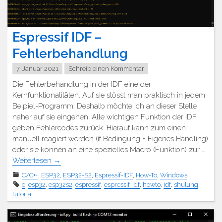
Espressif IDF –
Fehlerbehandlung
7. Januar 2021
Schreib einen Kommentar
Die Fehlerbehandlung in der IDF eine der
Kernfunktionalitäten. Auf sie stösst man praktisch in jedem
Beipiel-Programm. Deshalb möchte ich an dieser Stelle
näher auf sie eingehen. Alle wichtigen Funktion der IDF
geben Fehlercodes zurück. Hierauf kann zum einen
manuell reagiert werden (if Bedingung + Eigenes Handling)
oder sie können an eine spezielles Macro (Funktion) zur …
Weiterlesen
→
C/C++
,
ESP32
,
ESP32-S2
,
Espressif-IDF
,
How-To
,
Windows
c
,
esp32
,
esp32s2
,
espressif
,
espressif-idf
,
howto
,
idf
,
shulung
,
tutorial