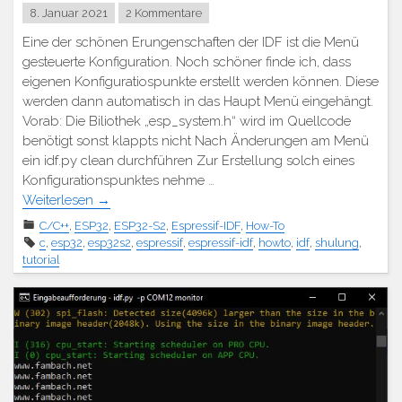
8. Januar 2021
2 Kommentare
Eine der schönen Erungenschaften der IDF ist die Menü
gesteuerte Konfiguration. Noch schöner finde ich, dass
eigenen Konfiguratiospunkte erstellt werden können. Diese
werden dann automatisch in das Haupt Menü eingehängt.
Vorab: Die Biliothek „esp_system.h“ wird im Quellcode
benötigt sonst klappts nicht Nach Änderungen am Menü
ein idf.py clean durchführen Zur Erstellung solch eines
Konfigurationspunktes nehme …
Weiterlesen
→
C/C++
,
ESP32
,
ESP32-S2
,
Espressif-IDF
,
How-To
c
,
esp32
,
esp32s2
,
espressif
,
espressif-idf
,
howto
,
idf
,
shulung
,
tutorial