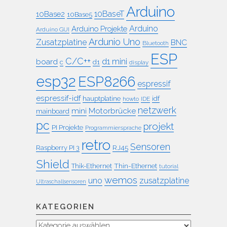
Arduino
10BaseT
10Base2
10Base5
Arduino
Arduino Projekte
Arduino GUI
Ardunio Uno
Zusatzplatine
BNC
Bluetooth
ESP
C/C++
board
d1 mini
c
d1
display
esp32
ESP8266
espressif
espressif-idf
idf
hauptplatine
howto
IDE
netzwerk
mini
Motorbrücke
mainboard
pc
projekt
PI Projekte
Programmiersprache
retro
Sensoren
RJ45
Raspberry PI 3
Shield
Thin-Ethernet
Thik-Ethernet
tutorial
wemos
uno
zusatzplatine
Ultraschallsensoren
KATEGORIEN
Kategorien