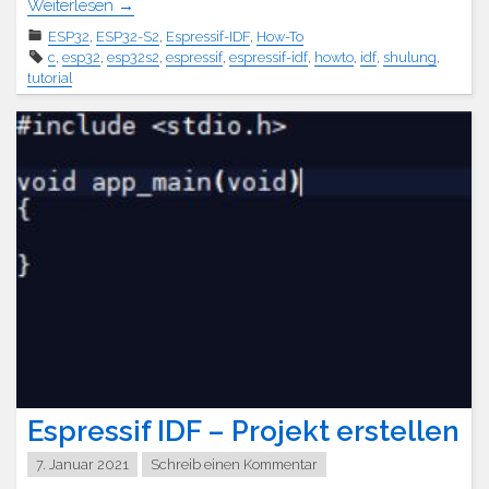
Weiterlesen
→
ESP32
,
ESP32-S2
,
Espressif-IDF
,
How-To
c
,
esp32
,
esp32s2
,
espressif
,
espressif-idf
,
howto
,
idf
,
shulung
,
tutorial
Espressif IDF – Projekt erstellen
7. Januar 2021
Schreib einen Kommentar