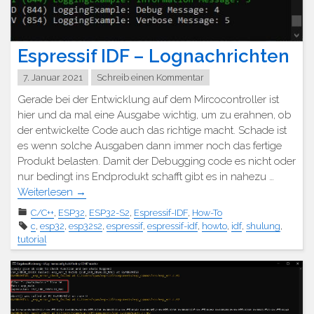
Espressif IDF – Lognachrichten
7. Januar 2021
Schreib einen Kommentar
Gerade bei der Entwicklung auf dem Mircocontroller ist
hier und da mal eine Ausgabe wichtig, um zu erahnen, ob
der entwickelte Code auch das richtige macht. Schade ist
es wenn solche Ausgaben dann immer noch das fertige
Produkt belasten. Damit der Debugging code es nicht oder
nur bedingt ins Endprodukt schafft gibt es in nahezu …
Weiterlesen
→
C/C++
,
ESP32
,
ESP32-S2
,
Espressif-IDF
,
How-To
c
,
esp32
,
esp32s2
,
espressif
,
espressif-idf
,
howto
,
idf
,
shulung
,
tutorial