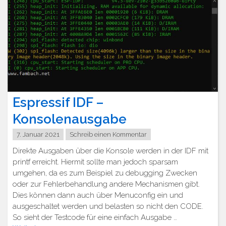
Espressif IDF –
Konsolenausgabe
7. Januar 2021
Schreib einen Kommentar
Direkte Ausgaben über die Konsole werden in der IDF mit
printf erreicht. Hiermit sollte man jedoch sparsam
umgehen, da es zum Beispiel zu debugging Zwecken
oder zur Fehlerbehandlung andere Mechanismen gibt.
Dies können dann auch über Menuconfig ein und
ausgeschaltet werden und belasten so nicht den CODE.
So sieht der Testcode für eine einfach Ausgabe …