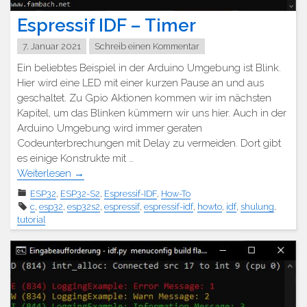
Espressif IDF – Timer
7. Januar 2021
Schreib einen Kommentar
Ein beliebtes Beispiel in der Arduino Umgebung ist Blink.
Hier wird eine LED mit einer kurzen Pause an und aus
geschaltet. Zu Gpio Aktionen kommen wir im nächsten
Kapitel, um das Blinken kümmern wir uns hier. Auch in der
Arduino Umgebung wird immer geraten
Codeunterbrechungen mit Delay zu vermeiden. Dort gibt
es einige Konstrukte mit …
Weiterlesen
→
ESP32
,
ESP32-S2
,
Espressif-IDF
,
How-To
c
,
esp32
,
esp32s2
,
espressif
,
espressif-idf
,
howto
,
idf
,
shulung
,
tutorial