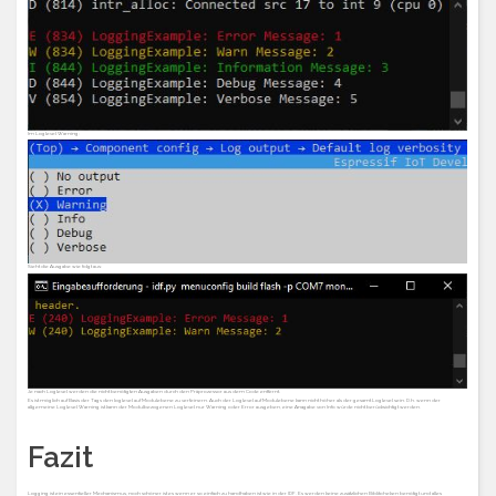
Im Loglevel Warning:
Sieht die Ausgabe wie folgt aus:
Je nach Loglevel werden die nicht benötigten Ausgaben durch den Präprozessor aus dem Code entfernt.
Es ist möglich auf Basis der Tags den loglevel auf Modulebene zu verfeinern. Auch der Loglevel auf Modulebene kann nicht höher als der gesamt Loglevel sein. D.h. wenn der
allgemeine Loglevel Warning ist kann der Modulbezogenen Loglevel nur Warning oder Error ausgeben, eine Anagabe von Info würde nicht berücksichtigt werden.
Fazit
Logging ist ein essentieller Mechanismus, noch schöner ist es wenn er so einfach zu handhaben ist wie in der IDF. Es werden keine zusätzlichen Biblitoheken benötigt und alles