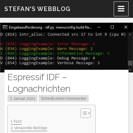
Zum
STEFAN'S WEBBLOG
Inhalt
Espressif IDF –
Lognachrichten
7. Januar 2021
Schreib einen Kommentar
Fazit
Verwandte Beiträge