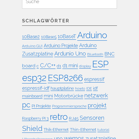
für:
SCHLAGWÖRTER
Arduino
10BaseT
10Base2
10Base5
Arduino
Arduino Projekte
Arduino GUI
Ardunio Uno
Zusatzplatine
BNC
Bluetooth
ESP
C/C++
board
d1 mini
c
d1
display
esp32
ESP8266
espressif
espressif-idf
idf
hauptplatine
howto
IDE
netzwerk
mini
Motorbrücke
mainboard
pc
projekt
PI Projekte
Programmiersprache
retro
Sensoren
RJ45
Raspberry PI 3
Shield
Thin-Ethernet
Thik-Ethernet
tutorial
wemos
uno
zusatzplatine
Ultraschallsensoren