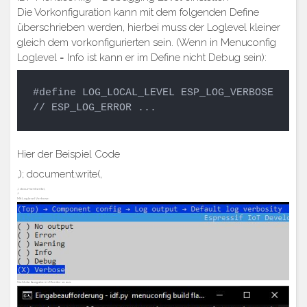
Die Vorkonfiguration kann mit dem folgenden Define
überschrieben werden, hierbei muss der Loglevel kleiner
gleich dem vorkonfigurierten sein. (Wenn in Menuconfig
Loglevel = Info ist kann er im Define nicht Debug sein):
#define LOG_LOCAL_LEVEL ESP_LOG_VERBOSE 
// ESP_LOG_ERROR ...
Hier der Beispiel Code
‚); document.write(‚
‚); document.write(‚
‚);
Mit Loglevel Verbose:
Sieht die Ausgabe im Monitor so aus: