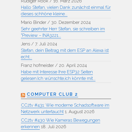
Rüdiger Rook
/
16. März 2026
Hallo Stefan, vielen Dank zunächst einmal für
dieses schhöne kleine...
Mario Binder
/
30. Dezember 2024
Sehr geehrter Herr Stefan, sie schreiben im
"Preview – INA3221...
Jens
/
7. Juli 2024
Stefan, dein Beitrag mit dem ESP an Alexa ist
echt...
Franz hofmeister
/
20. April 2024
Habe mit Interesse Ihre ESP32 Seiten
gelesen.Ich wünschte,ich könnte mit...
COMPUTER CLUB 2
CC2tv #431: Wie moderne Schadsoftware im
Netzwerk untertaucht
1. August 2026
CC2tv #430 Wie Kameras Bewegungen
erkennen
18. Juli 2026