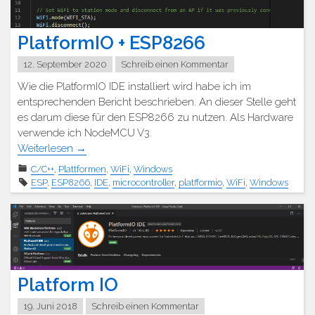
PlatformIO + ESP8266
12. September 2020
Schreib einen Kommentar
Wie die PlatformIO IDE installiert wird habe ich im
entsprechenden Bericht beschrieben. An dieser Stelle geht
es darum diese für den ESP8266 zu nutzen. Als Hardware
verwende ich NodeMCU V3.
Weiterlesen
→
C/C++
,
Plattformen
,
WiFi
,
Windows
ESP
,
ESP8266
,
IDE
,
microcontroller
,
platfformio
,
WiFi
,
Windows
Platform IO
19. Juni 2018
Schreib einen Kommentar