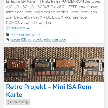
Einfache ISA Karte mit Platz für ein (U/E)EPROM des types
27C256, 28C256, 28C64B. Die 28C*** EEPRoms können
mittels der Karte Programmiert werden. Diese Karte kann
zum Beispiel für das XT-IDE Bios, XT-Ramtest oder
ROMOS verwendet werden.
Weiterlesen
→
Retro Projekte
,
XT-IDE
eprom
,
IDE
,
isa
,
projekt
,
retro
,
rom
,
xtide
Retro Projekt – Mini ISA Rom
Karte
31. März 2025