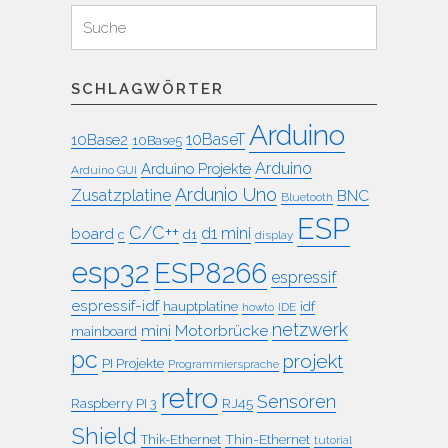
Suchen
Suche
für:
SCHLAGWÖRTER
Arduino
10BaseT
10Base2
10Base5
Arduino
Arduino Projekte
Arduino GUI
Ardunio Uno
Zusatzplatine
BNC
Bluetooth
ESP
C/C++
board
d1 mini
c
d1
display
esp32
ESP8266
espressif
espressif-idf
idf
hauptplatine
howto
IDE
netzwerk
mini
Motorbrücke
mainboard
pc
projekt
PI Projekte
Programmiersprache
retro
Sensoren
RJ45
Raspberry PI 3
Shield
Thin-Ethernet
Thik-Ethernet
tutorial