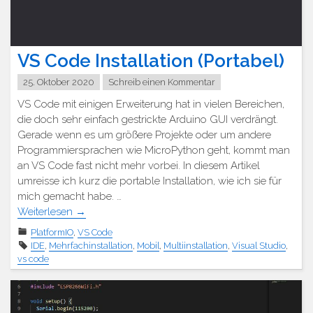
VS Code Installation (Portabel)
25. Oktober 2020
Schreib einen Kommentar
VS Code mit einigen Erweiterung hat in vielen Bereichen,
die doch sehr einfach gestrickte Arduino GUI verdrängt.
Gerade wenn es um größere Projekte oder um andere
Programmiersprachen wie MicroPython geht, kommt man
an VS Code fast nicht mehr vorbei. In diesem Artikel
umreisse ich kurz die portable Installation, wie ich sie für
mich gemacht habe. …
Weiterlesen
→
PlatformIO
,
VS Code
IDE
,
Mehrfachinstallation
,
Mobil
,
Multiinstallation
,
Visual Studio
,
vs code