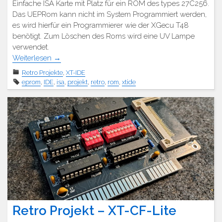
Einfache ISA Karte mit Platz für ein ROM des types 27C256.
Das UEPRom kann nicht im System Programmiert werden,
es wird hierfür ein Programmierer wie der XGecu T48
benötigt. Zum Löschen des Roms wird eine UV Lampe
verwendet.
Weiterlesen
→
Retro Projekte
,
XT-IDE
eprom
,
IDE
,
isa
,
projekt
,
retro
,
rom
,
xtide
Retro Projekt – XT-CF-Lite