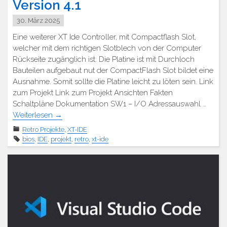
Version 4.1
30. März 2025
Eine weiterer XT Ide Controller, mit Compactflash Slot,
welcher mit dem richtigen Slotblech von der Computer
Rückseite zugänglich ist. Die Platine ist mit Durchloch
Bauteilen aufgebaut nut der CompactFlash Slot bildet eine
Ausnahme. Somit sollte die Platine leicht zu löten sein. Link
zum Projekt Link zum Projekt Ansichten Fakten
Schaltpläne Dokumentation SW1 – I/O Adressauswahl …
Weiterlesen
→
Retro Projekte
,
XT-IDE
bios
,
IDE
,
projekt
,
retro
,
xt-ide