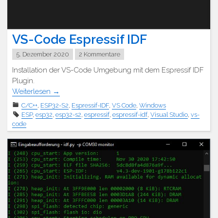
VS-Code Espressif IDF
5. Dezember 2020
2 Kommentare
Installation der VS-Code Umgebung mit dem Espressif IDF
Plugin.
Weiterlesen
→
C/C++
,
ESP32-S2
,
Espressif-IDF
,
VS Code
,
Windows
ESP
,
esp32
,
esp32-s2
,
espressif
,
espressif-idf
,
Visual Studio
,
vs-
code