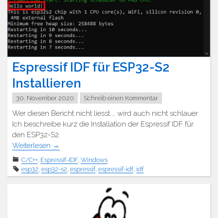
Espressif IDF für ESP32-S2
Installieren
30. November 2020
Schreib einen Kommentar
Wer diesen Bericht nicht liesst … wird auch nicht schlauer.
Ich beschreibe kurz die Installation der Espressif IDF für
den ESP32-S2.
Weiterlesen
→
C/C++
,
Espressif-IDF
,
Windows
esp32
,
esp32-s2
,
espressif
,
espressif-idf
,
idf