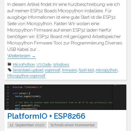
In diesem Artikel findet ihr eine Kurzbeschreibung wie ich
auf meinen ESP32 Boads Micropython installiere. Für
ausgibige Informationen ist eine gute Start ist die ESP32
Seite von Micropython. Fakten Wir wollen eine
Micropython Firmware auf einen ESP32 laden hierfür
benötigen wir: ESP32 Board mit genügend Arbeitspeicher
Micropython Firmware Tool zur Programmierung Diverses:
USB Kabel zur …
Weiterlesen
→
MicroPython
,
VS Code
,
Windows
binärdatei upload
,
espressif
,
firmware
,
flash tool
,
micropython
,
Micropython espressif
PlatformIO + ESP8266
12. September 2020
Schreib einen Kommentar