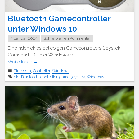
Bluetooth Gamecontroller
unter Windows 10
4. Januar 2024
Schreib einen Kommentar
Einbinden eines beliebigen Gamecontrollers (Joystick,
Gamepad, ….) unter Windows 10
Weiterlesen
→
Bluetooth
,
Controller
,
Windows
ble
,
Bluetooth
,
controller
,
game
,
joystick
,
Windows