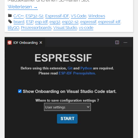
Mäuseklavier und einen SD-Karten Slot.
Weiterlesen
→
C/C++
,
ESP32-S2
,
Espressif-IDF
,
VS Code
,
Windows
board
,
ESP
,
esp-idf
,
esp32
,
esp32-s2
,
espressif
,
espressif-idf
,
lillyGO
,
Prozessorboards
,
Visual Studio
,
vs-code