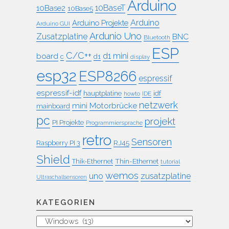
Arduino
10BaseT
10Base2
10Base5
Arduino
Arduino Projekte
Arduino GUI
Ardunio Uno
Zusatzplatine
BNC
Bluetooth
ESP
C/C++
board
d1 mini
c
d1
display
esp32
ESP8266
espressif
espressif-idf
idf
hauptplatine
howto
IDE
netzwerk
mini
Motorbrücke
mainboard
pc
projekt
PI Projekte
Programmiersprache
retro
Sensoren
RJ45
Raspberry PI 3
Shield
Thin-Ethernet
Thik-Ethernet
tutorial
wemos
uno
zusatzplatine
Ultraschallsensoren
KATEGORIEN
Kategorien