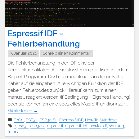
Espressif IDF –
Fehlerbehandlung
7. Januar 2021
Schreib einen Kommentar
Die Fehlerbehandlung in der IDF eine der
Kernfunktionalitäten. Auf sie stösst man praktisch in jedem
Beipiel-Programm. Deshalb möchte ich an dieser Stelle
näher auf sie eingehen. Alle wichtigen Funktion der IDF
geben Fehlercodes zurück. Hierauf kann zum einen
manuell reagiert werden (if Bedingung + Eigenes Handling)
oder sie können an eine spezielles Macro (Funktion) zur …
Weiterlesen
→
C/C++
,
ESP32
,
ESP32-S2
,
Espressif-IDF
,
How-To
,
Windows
c
,
esp32
,
esp32s2
,
espressif
,
espressif-idf
,
howto
,
idf
,
shulung
,
tutorial