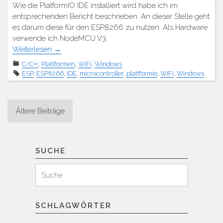
Wie die PlatformIO IDE installiert wird habe ich im
entsprechenden Bericht beschrieben. An dieser Stelle geht
es darum diese für den ESP8266 zu nutzen. Als Hardware
verwende ich NodeMCU V3.
Weiterlesen
→
C/C++
,
Plattformen
,
WiFi
,
Windows
ESP
,
ESP8266
,
IDE
,
microcontroller
,
platfformio
,
WiFi
,
Windows
Beitragsnavigation
Ältere Beiträge
SUCHE
Suchen
Suche
für:
SCHLAGWÖRTER