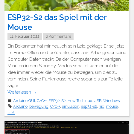
ESP32-S2 das Spiel mit der
Mouse
11. Februar 2022
6 Kommentare
Ein Bekannter hat mir neulich sein Leid geklagt. Er sei jetzt
im Home-Office und befürchte, dass sein Arbeitgeber seine
Computer Daten trackt. Da der Computer nach wenigen
Minuten in den Standby-Modus schaltet kam er auf die
Idee immer wieder die Mouse zu bewegen, um dies zu
verhinden. Seine Funkmouse reiche sogar bis zur Toilette,
sagte …
Weiterlesen
→
Arduino GUI
,
C/C++
,
ESP32-S2
,
How-To
,
Linux
,
USB
,
Windows
Arduino
,
bewegung
,
C/C++
,
emulation
,
esp32-s2
,
hid
,
mouse
,
USB