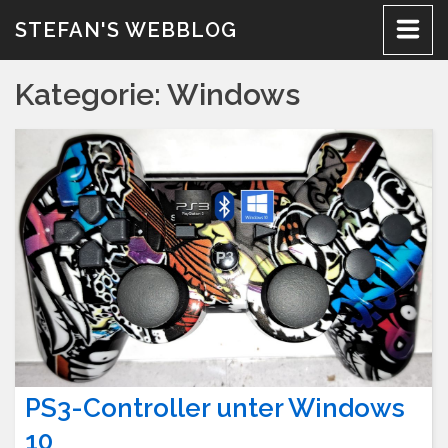
Zum
STEFAN'S WEBBLOG
Inhalt
Kategorie:
Windows
PS3-Controller unter Windows
10