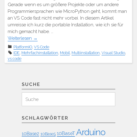
Gerade wenn es um größere Projekte oder um andere
Programmiersprachen wie MicroPython geht, kommt man
an VS Code fast nicht mehr vorbei. In diesem Artikel
umreisse ich kurz die portable Installation, wie ich sie für
mich gemacht habe. …
Weiterlesen
→
PlatformIO
,
VS Code
IDE
,
Mehrfachinstallation
,
Mobil
,
Multiinstallation
,
Visual Studio
,
vs code
SUCHE
Suchen
Suche
für:
SCHLAGWÖRTER
Arduino
10BaseT
10Base2
10Base5