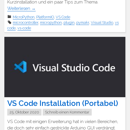
Kurzinstallation und ein paar Tips zum Thema.
Weiterlesen
→
MicroPython
,
PlatformIO
,
VS Code
microcontroller
,
micropython
,
plugin
,
pymakr
,
Visual Studio
,
vs
code
,
vs-code
VS Code Installation (Portabel)
25. Oktober 2020
Schreib einen Kommentar
VS Code mit einigen Erweiterung hat in vielen Bereichen,
die doch sehr einfach gestrickte Arduino GUI verdrängt.