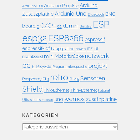
Arduino
Arduino Projekte
Arduino GUI
Ardunio Uno
Zusatzplatine
BNC
Bluetooth
ESP
C/C++
board
d1 mini
c
d1
display
esp32
ESP8266
espressif
espressif-idf
idf
hauptplatine
howto
IDE
netzwerk
mini
Motorbrücke
mainboard
pc
projekt
PI Projekte
Programmiersprache
retro
Sensoren
RJ45
Raspberry PI 3
Shield
Thin-Ethernet
Thik-Ethernet
tutorial
wemos
uno
zusatzplatine
Ultraschallsensoren
KATEGORIEN
Kategorien