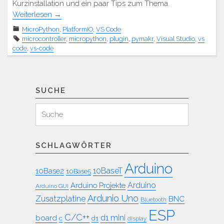
Kurzinstallation und ein paar Tips zum Thema.
Weiterlesen
→
MicroPython
,
PlatformIO
,
VS Code
microcontroller
,
micropython
,
plugin
,
pymakr
,
Visual Studio
,
vs
code
,
vs-code
SUCHE
Suchen
Suche
für:
SCHLAGWÖRTER
Arduino
10BaseT
10Base2
10Base5
Arduino
Arduino Projekte
Arduino GUI
Ardunio Uno
Zusatzplatine
BNC
Bluetooth
ESP
C/C++
board
d1 mini
c
d1
display