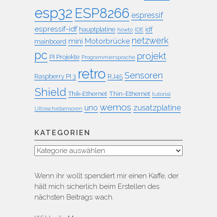
esp32
ESP8266
espressif
espressif-idf
idf
hauptplatine
howto
IDE
netzwerk
mini
Motorbrücke
mainboard
pc
projekt
PI Projekte
Programmiersprache
retro
Sensoren
RJ45
Raspberry PI 3
Shield
Thin-Ethernet
Thik-Ethernet
tutorial
wemos
uno
zusatzplatine
Ultraschallsensoren
KATEGORIEN
Kategorien
Wenn ihr wollt spendiert mir einen Kaffe, der
hält mich sicherlich beim Erstellen des
nächsten Beitrags wach.