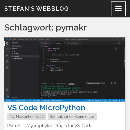
Zum
STEFAN'S WEBBLOG
Inhalt
Schlagwort:
pymakr
VS Code MicroPython
20. November 2020
Schreib einen Kommentar
Pymakr – Mycrophyton Plugin für VS-Code.