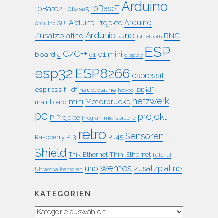
Arduino
10BaseT
10Base2
10Base5
Arduino
Arduino Projekte
Arduino GUI
Ardunio Uno
Zusatzplatine
BNC
Bluetooth
ESP
C/C++
board
d1 mini
c
d1
display
esp32
ESP8266
espressif
espressif-idf
idf
hauptplatine
howto
IDE
netzwerk
mini
Motorbrücke
mainboard
pc
projekt
PI Projekte
Programmiersprache
retro
Sensoren
RJ45
Raspberry PI 3
Shield
Thin-Ethernet
Thik-Ethernet
tutorial
wemos
uno
zusatzplatine
Ultraschallsensoren
KATEGORIEN
Kategorien