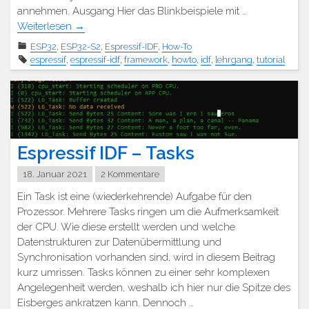
annehmen. Ausgang Hier das Blinkbeispiele mit …
Weiterlesen
→
ESP32
,
ESP32-S2
,
Espressif-IDF
,
How-To
espressif
,
espressif-idf
,
framework
,
howto
,
idf
,
lehrgang
,
tutorial
Espressif IDF – Tasks
18. Januar 2021
2 Kommentare
Ein Task ist eine (wiederkehrende) Aufgabe für den
Prozessor. Mehrere Tasks ringen um die Aufmerksamkeit
der CPU. Wie diese erstellt werden und welche
Datenstrukturen zur Datenübermittlung und
Synchronisation vorhanden sind, wird in diesem Beitrag
kurz umrissen. Tasks können zu einer sehr komplexen
Angelegenheit werden, weshalb ich hier nur die Spitze des
Eisberges ankratzen kann. Dennoch …