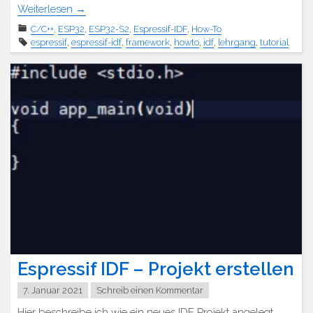
Weiterlesen
→
C/C++
,
ESP32
,
ESP32-S2
,
Espressif-IDF
,
How-To
espressif
,
espressif-idf
,
framework
,
howto
,
idf
,
lehrgang
,
tutorial
Espressif IDF – Projekt erstellen
7. Januar 2021
Schreib einen Kommentar
Hier beschreibe ich wie ein neues IDF Projekt angelegt