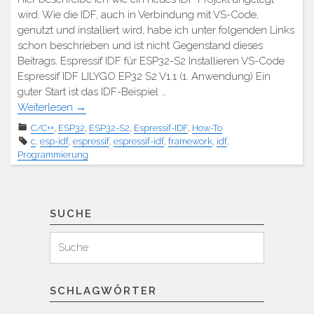
wird. Wie die IDF, auch in Verbindung mit VS-Code,
genutzt und installiert wird, habe ich unter folgenden Links
schon beschrieben und ist nicht Gegenstand dieses
Beitrags. Espressif IDF für ESP32-S2 Installieren VS-Code
Espressif IDF LILYGO EP32 S2 V1.1 (1. Anwendung) Ein
guter Start ist das IDF-Beispiel …
Weiterlesen
→
C/C++
,
ESP32
,
ESP32-S2
,
Espressif-IDF
,
How-To
c
,
esp-idf
,
espressif
,
espressif-idf
,
framework
,
idf
,
Programmierung
SUCHE
Suchen
Suche
für:
SCHLAGWÖRTER