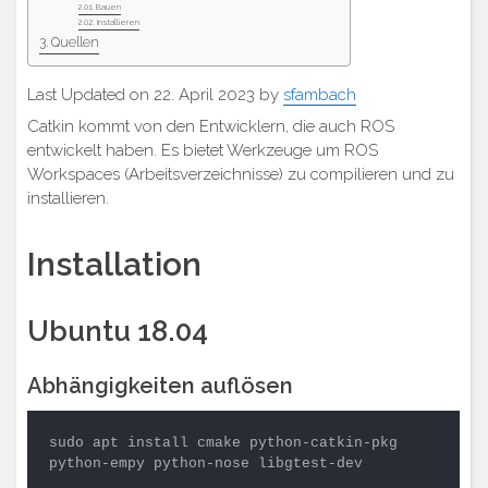
Bauen
Installieren
Quellen
Last Updated on 22. April 2023 by
sfambach
Catkin kommt von den Entwicklern, die auch ROS
entwickelt haben. Es bietet Werkzeuge um ROS
Workspaces (Arbeitsverzeichnisse) zu compilieren und zu
installieren.
Installation
Ubuntu 18.04
Abhängigkeiten auflösen
sudo apt install cmake python-catkin-pkg 
python-empy python-nose libgtest-dev