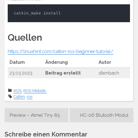
catkin_make install
Quellen
https://linuxhint.com/catkin-ros-beginner-tutorial/
Datum
Änderung
Autor
23.03.2023
Beitrag erstellt
sfambach
ROS
,
ROS Melodic
Catkin
,
ros
Beitrags-
Preview – Atmel Tiny 85
HC-06 Blutooth Modul
Navigation
Schreibe einen Kommentar