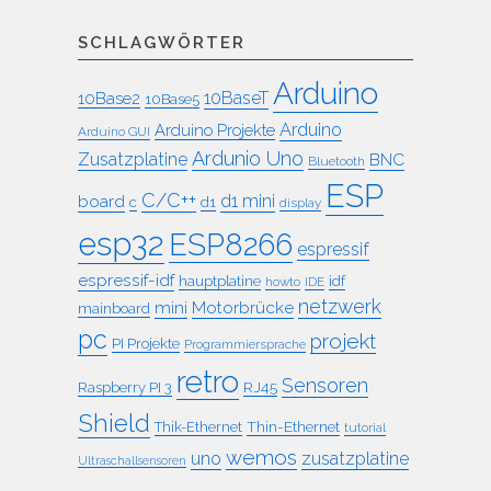
SCHLAGWÖRTER
Arduino
10BaseT
10Base2
10Base5
Arduino
Arduino Projekte
Arduino GUI
Ardunio Uno
Zusatzplatine
BNC
Bluetooth
ESP
C/C++
board
d1 mini
c
d1
display
esp32
ESP8266
espressif
espressif-idf
idf
hauptplatine
howto
IDE
netzwerk
mini
Motorbrücke
mainboard
pc
projekt
PI Projekte
Programmiersprache
retro
Sensoren
RJ45
Raspberry PI 3
Shield
Thin-Ethernet
Thik-Ethernet
tutorial
wemos
uno
zusatzplatine
Ultraschallsensoren