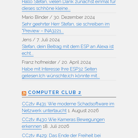
Hallo Stefan, vielen Dank zunächst einmal für
dieses schhöne kleine...
Mario Binder
/
30. Dezember 2024
Sehr geehrter Herr Stefan, sie schreiben im
"Preview – INA3221...
Jens
/
7. Juli 2024
Stefan, dein Beitrag mit dem ESP an Alexa ist
echt...
Franz hofmeister
/
20. April 2024
Habe mit Interesse Ihre ESP32 Seiten
gelesen.Ich wünschte,ich könnte mit...
COMPUTER CLUB 2
CC2tv #431: Wie moderne Schadsoftware im
Netzwerk untertaucht
1. August 2026
CC2tv #430 Wie Kameras Bewegungen
erkennen
18. Juli 2026
CC2tv #429: Das Ende der Freiheit bei