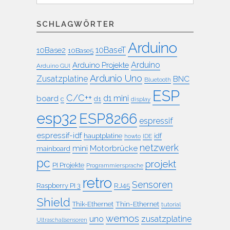
SCHLAGWÖRTER
Arduino
10BaseT
10Base2
10Base5
Arduino
Arduino Projekte
Arduino GUI
Ardunio Uno
Zusatzplatine
BNC
Bluetooth
ESP
C/C++
board
d1 mini
c
d1
display
esp32
ESP8266
espressif
espressif-idf
idf
hauptplatine
howto
IDE
netzwerk
mini
Motorbrücke
mainboard
pc
projekt
PI Projekte
Programmiersprache
retro
Sensoren
RJ45
Raspberry PI 3
Shield
Thin-Ethernet
Thik-Ethernet
tutorial
wemos
uno
zusatzplatine
Ultraschallsensoren