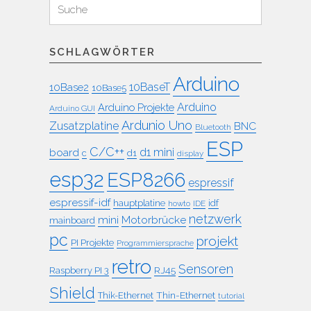
Suche
für:
SCHLAGWÖRTER
Arduino
10BaseT
10Base2
10Base5
Arduino
Arduino Projekte
Arduino GUI
Ardunio Uno
Zusatzplatine
BNC
Bluetooth
ESP
C/C++
board
d1 mini
c
d1
display
esp32
ESP8266
espressif
espressif-idf
idf
hauptplatine
howto
IDE
netzwerk
mini
Motorbrücke
mainboard
pc
projekt
PI Projekte
Programmiersprache
retro
Sensoren
RJ45
Raspberry PI 3
Shield
Thin-Ethernet
Thik-Ethernet
tutorial