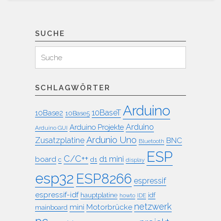
SUCHE
Suchen
Suche
für:
SCHLAGWÖRTER
Arduino
10BaseT
10Base2
10Base5
Arduino
Arduino Projekte
Arduino GUI
Ardunio Uno
Zusatzplatine
BNC
Bluetooth
ESP
C/C++
board
d1 mini
c
d1
display
esp32
ESP8266
espressif
espressif-idf
idf
hauptplatine
howto
IDE
netzwerk
mini
Motorbrücke
mainboard