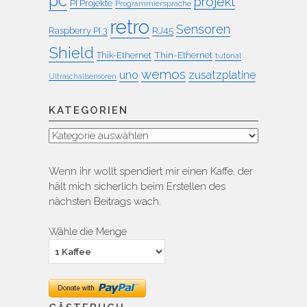
pc
projekt
PI Projekte
Programmiersprache
retro
Sensoren
RJ45
Raspberry PI 3
Shield
Thin-Ethernet
Thik-Ethernet
tutorial
wemos
uno
zusatzplatine
Ultraschallsensoren
KATEGORIEN
Kategorien
Wenn ihr wollt spendiert mir einen Kaffe, der
hält mich sicherlich beim Erstellen des
nächsten Beitrags wach.
Wähle die Menge