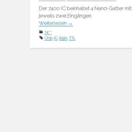
Der 7400 IC beinhaltet 4 Nand-Gatter mit
jeweils zwei Eingängen.
Weiterlesen
→
74***
Chip
,
IC
,
logic
,
TTL