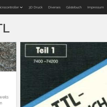
crocontroller
3D Druck
Diverses
Gästebuch
Impressum
TL
weils
in