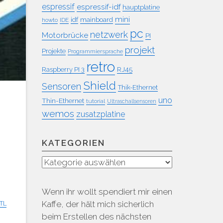
espressif
espressif-idf
hauptplatine
mini
idf
mainboard
howto
IDE
pc
netzwerk
Motorbrücke
PI
projekt
Projekte
Programmiersprache
retro
RJ45
Raspberry PI 3
Shield
Sensoren
Thik-Ethernet
uno
Thin-Ethernet
tutorial
Ultraschallsensoren
wemos
zusatzplatine
KATEGORIEN
r
Kategorien
.
Wenn ihr wollt spendiert mir einen
Kaffe, der hält mich sicherlich
TL
beim Erstellen des nächsten