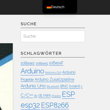
Deutsch
English (UK)
SUCHE
Suchen
Suche
für:
SCHLAGWÖRTER
10BaseT
10Base2
10Base5
Arduino
Arduino
Arduino GUI
Arduino Zusatzplatine
Projekte
Ardunio Uno
BNC
board
c
Bluetooth
ESP
C/C++
d1 mini
d1
display
esp32
ESP8266