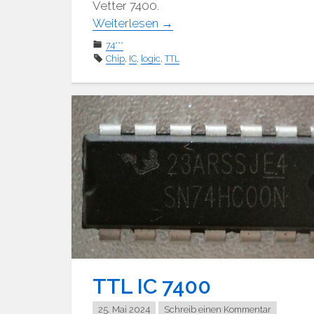
Vetter 7400.
Weiterlesen
→
74***
Chip
,
IC
,
logic
,
TTL
TTL IC 7400
25. Mai 2024
Schreib einen Kommentar