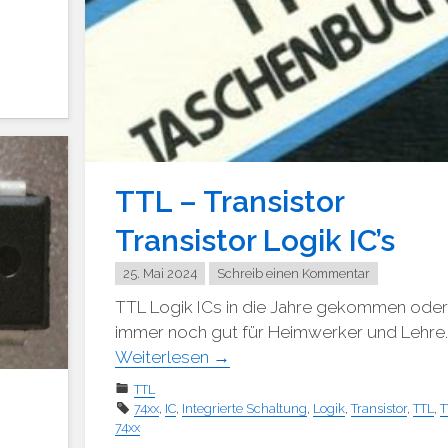
TTL – Transistor
Transistor Logik IC’s
25. Mai 2024
Schreib einen Kommentar
TTL Logik ICs in die Jahre gekommen ode
immer noch gut für Heimwerker und Lehre
Weiterlesen
→
TTL
74xx
,
IC
,
Integrierte Schaltung
,
Logik
,
Transistor
,
TTL
,
T
74xx