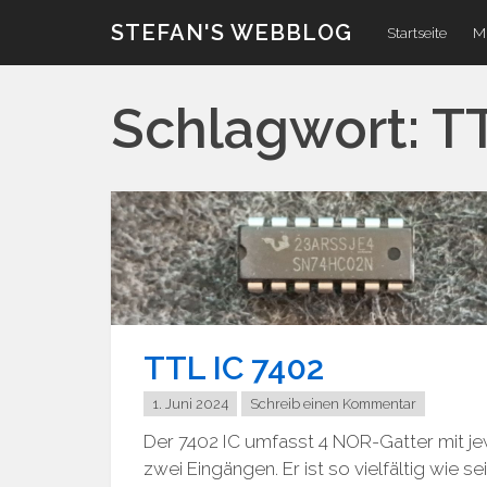
Zum
STEFAN'S WEBBLOG
Startseite
Mi
Inhalt
Schlagwort:
T
TTL IC 7402
1. Juni 2024
Schreib einen Kommentar
Der 7402 IC umfasst 4 NOR-Gatter mit je
zwei Eingängen. Er ist so vielfältig wie se