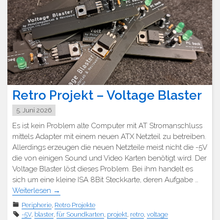
Retro Projekt – Voltage Blaster
5. Juni 2026
Es ist kein Problem alte Computer mit AT Stromanschluss
mittels Adapter mit einem neuen ATX Netzteil zu betreiben.
Allerdings erzeugen die neuen Netzteile meist nicht die -5V
die von einigen Sound und Video Karten benötigt wird. Der
Voltage Blaster löst dieses Problem. Bei ihm handelt es
sich um eine kleine ISA 8Bit Steckkarte, deren Aufgabe …
Weiterlesen
→
Peripherie
,
Retro Projekte
-5V
,
blaster
,
für Soundkarten
,
projekt
,
retro
,
voltage