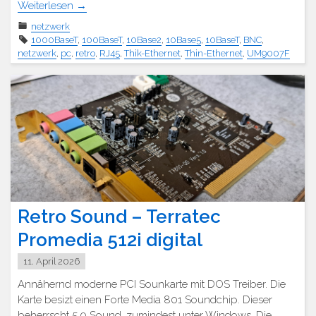
Weiterlesen
→
netzwerk
1000BaseT
,
100BaseT
,
10Base2
,
10Base5
,
10BaseT
,
BNC
,
netzwerk
,
pc
,
retro
,
RJ45
,
Thik-Ethernet
,
Thin-Ethernet
,
UM9007F
Retro Sound – Terratec
Promedia 512i digital
11. April 2026
Annähernd moderne PCI Sounkarte mit DOS Treiber. Die
Karte besizt einen Forte Media 801 Soundchip. Dieser
beherrscht 5.0 Sound, zumindest unter Windows. Die