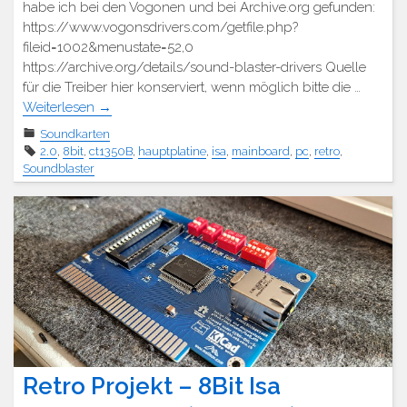
habe ich bei den Vogonen und bei Archive.org gefunden:
https://www.vogonsdrivers.com/getfile.php?
fileid=1002&menustate=52,0
https://archive.org/details/sound-blaster-drivers Quelle
für die Treiber hier konserviert, wenn möglich bitte die …
Weiterlesen
→
Soundkarten
2.0
,
8bit
,
ct1350B
,
hauptplatine
,
isa
,
mainboard
,
pc
,
retro
,
Soundblaster
Retro Projekt – 8Bit Isa