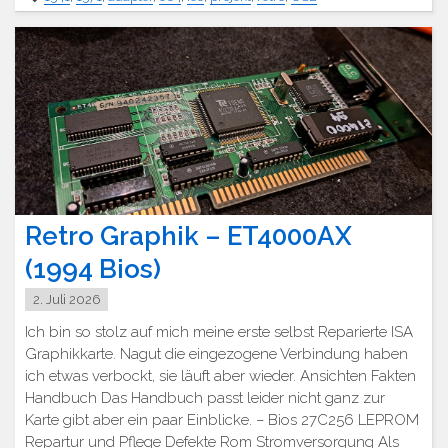
Retro Graphik – ET4000AX
(1994 Bios)
2. Juli 2026
Ich bin so stolz auf mich meine erste selbst Reparierte ISA
Graphikkarte. Nagut die eingezogene Verbindung haben
ich etwas verbockt, sie läuft aber wieder. Ansichten Fakten
Handbuch Das Handbuch passt leider nicht ganz zur
Karte gibt aber ein paar Einblicke. – Bios 27C256 LEPROM
Repartur und Pflege Defekte Rom Stromversorgung Als