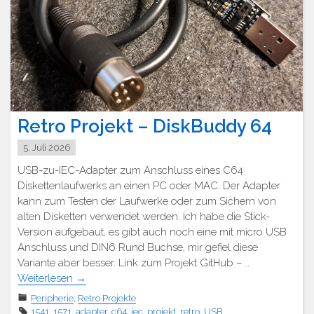
Retro Projekt – DiskBuddy 64
5. Juli 2026
USB-zu-IEC-Adapter zum Anschluss eines C64
Diskettenlaufwerks an einen PC oder MAC. Der Adapter
kann zum Testen der Laufwerke oder zum Sichern von
alten Disketten verwendet werden. Ich habe die Stick-
Version aufgebaut, es gibt auch noch eine mit micro USB
Anschluss und DIN6 Rund Buchse, mir gefiel diese
Variante aber besser. Link zum Projekt GitHub – …
Weiterlesen
→
Peripherie
,
Retro Projekte
1541
,
1571
,
adapter
,
c64
,
iec
,
projekt
,
retro
,
USB