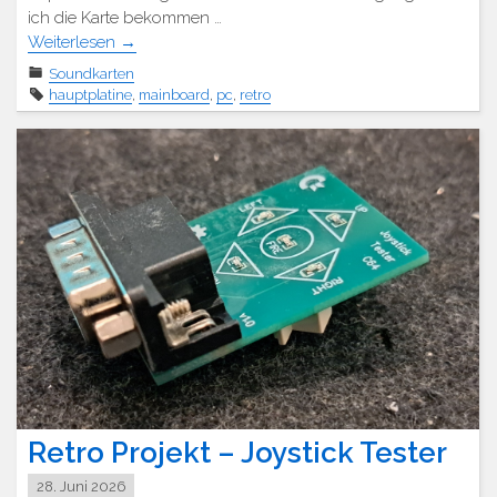
ich die Karte bekommen …
Weiterlesen
→
Soundkarten
hauptplatine
,
mainboard
,
pc
,
retro
Retro Projekt – Joystick Tester
28. Juni 2026