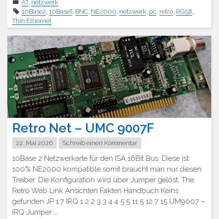
AT
,
netzwerk
10Base2
,
10BaseT
,
BNC
,
NE2000
,
netzwerk
,
pc
,
retro
,
RG58
,
Thin Ethernet
Retro Net – UMC 9007F
22. Mai 2026
Schreib einen Kommentar
10Base 2 Netzwerkarte für den ISA 16Bit Bus. Diese ist
100% NE2000 kompatible somit braucht man nur diesen
Treiber. Die Konfiguration wird über Jumper gelöst. The
Retro Web Link Ansichten Fakten Handbuch Keins
gefunden JP 1:7 IRQ 1 2 2 3 3 4 4 5 5 11 5 12 7 15 UM9007 –
IRQ Jumper …