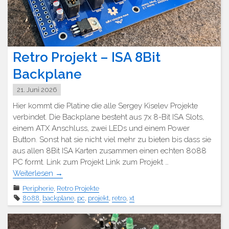
Retro Projekt – ISA 8Bit
Backplane
21. Juni 2026
Hier kommt die Platine die alle Sergey Kiselev Projekte
verbindet. Die Backplane besteht aus 7x 8-Bit ISA Slots,
einem ATX Anschluss, zwei LEDs und einem Power
Button. Sonst hat sie nicht viel mehr zu bieten bis dass sie
aus allen 8Bit ISA Karten zusammen einen echten 8088
PC formt. Link zum Projekt Link zum Projekt …
Weiterlesen
→
Peripherie
,
Retro Projekte
8088
,
backplane
,
pc
,
projekt
,
retro
,
xt