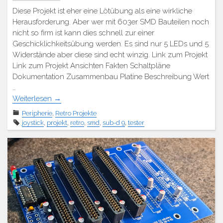
Diese Projekt ist eher eine Lötübung als eine wirkliche
Herausforderung. Aber wer mit 603er SMD Bauteilen noch
nicht so firm ist kann dies schnell zur einer
Geschicklichkeitsübung werden. Es sind nur 5 LEDs und 5
Widerstände aber diese sind echt winzig. Link zum Projekt
Link zum Projekt Ansichten Fakten Schaltpläne
Dokumentation Zusammenbau Platine Beschreibung Wert
…
Weiterlesen
→
Peripherie
,
Retro Projekte
joystick
,
projekt
,
retro
,
smd
,
sub-d 9
,
tester