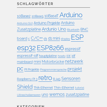
SCHLAGWÖRTER
Arduino
10BaseT
10Base2
10Base5
Arduino
Arduino Projekte
Arduino GUI
Ardunio Uno
Zusatzplatine
BNC
Bluetooth
ESP
C/C++
board
d1 mini
c
d1
display
esp32
ESP8266
espressif
espressif-idf
idf
hauptplatine
howto
IDE
netzwerk
mini
Motorbrücke
mainboard
pc
projekt
PI Projekte
Programmiersprache
retro
Sensoren
RJ45
Raspberry PI 3
Shield
Thin-Ethernet
Thik-Ethernet
tutorial
wemos
uno
zusatzplatine
Ultraschallsensoren
KATEGORIEN