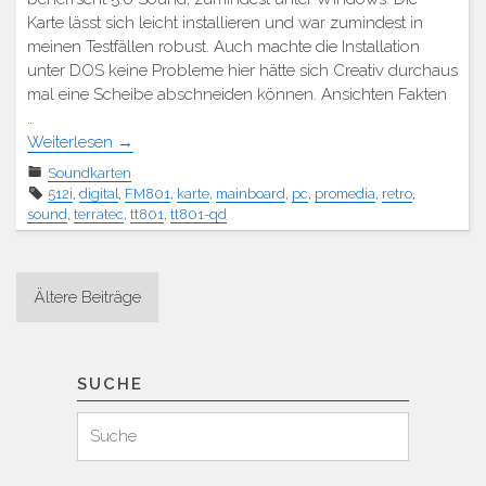
Karte lässt sich leicht installieren und war zumindest in
meinen Testfällen robust. Auch machte die Installation
unter DOS keine Probleme hier hätte sich Creativ durchaus
mal eine Scheibe abschneiden können. Ansichten Fakten
…
Weiterlesen
→
Soundkarten
512i
,
digital
,
FM801
,
karte
,
mainboard
,
pc
,
promedia
,
retro
,
sound
,
terratec
,
tt801
,
tt801-qd
Beitragsnavigation
Ältere Beiträge
SUCHE
Suchen
Suche
für: