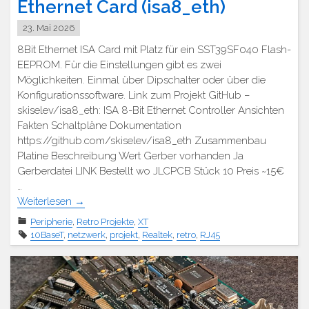
Ethernet Card (isa8_eth)
23. Mai 2026
8Bit Ethernet ISA Card mit Platz für ein SST39SF040 Flash-
EEPROM. Für die Einstellungen gibt es zwei
Möglichkeiten. Einmal über Dipschalter oder über die
Konfigurationssoftware. Link zum Projekt GitHub –
skiselev/isa8_eth: ISA 8-Bit Ethernet Controller Ansichten
Fakten Schaltpläne Dokumentation
https://github.com/skiselev/isa8_eth Zusammenbau
Platine Beschreibung Wert Gerber vorhanden Ja
Gerberdatei LINK Bestellt wo JLCPCB Stück 10 Preis ~15€
…
Weiterlesen
→
Peripherie
,
Retro Projekte
,
XT
10BaseT
,
netzwerk
,
projekt
,
Realtek
,
retro
,
RJ45