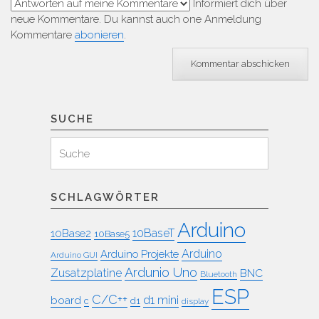
Informiert dich über
neue Kommentare. Du kannst auch one Anmeldung
Kommentare
abonieren
.
SUCHE
Suchen
Suche
für:
SCHLAGWÖRTER
Arduino
10BaseT
10Base2
10Base5
Arduino
Arduino Projekte
Arduino GUI
Ardunio Uno
Zusatzplatine
BNC
Bluetooth
ESP
C/C++
board
d1 mini
c
d1
display