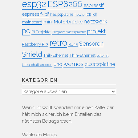
esp32
ESP8266
espressif
espressif-idf
idf
hauptplatine
howto
IDE
netzwerk
mini
Motorbrücke
mainboard
pc
projekt
PI Projekte
Programmiersprache
retro
Sensoren
RJ45
Raspberry PI 3
Shield
Thin-Ethernet
Thik-Ethernet
tutorial
wemos
uno
zusatzplatine
Ultraschallsensoren
KATEGORIEN
Kategorien
Wenn ihr wollt spendiert mir einen Kaffe, der
hält mich sicherlich beim Erstellen des
nächsten Beitrags wach.
Wähle die Menge