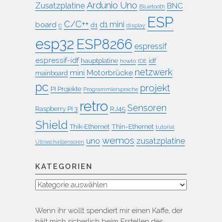
Ardunio Uno
Zusatzplatine
BNC
Bluetooth
ESP
C/C++
board
d1 mini
c
d1
display
esp32
ESP8266
espressif
espressif-idf
idf
hauptplatine
howto
IDE
netzwerk
mini
Motorbrücke
mainboard
pc
projekt
PI Projekte
Programmiersprache
retro
Sensoren
RJ45
Raspberry PI 3
Shield
Thin-Ethernet
Thik-Ethernet
tutorial
wemos
uno
zusatzplatine
Ultraschallsensoren
KATEGORIEN
Kategorien
Wenn ihr wollt spendiert mir einen Kaffe, der
hält mich sicherlich beim Erstellen des