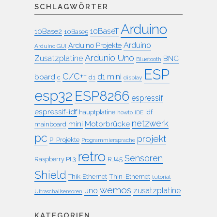
SCHLAGWÖRTER
Arduino
10BaseT
10Base2
10Base5
Arduino
Arduino Projekte
Arduino GUI
Ardunio Uno
Zusatzplatine
BNC
Bluetooth
ESP
C/C++
board
d1 mini
c
d1
display
esp32
ESP8266
espressif
espressif-idf
idf
hauptplatine
howto
IDE
netzwerk
mini
Motorbrücke
mainboard
pc
projekt
PI Projekte
Programmiersprache
retro
Sensoren
RJ45
Raspberry PI 3
Shield
Thin-Ethernet
Thik-Ethernet
tutorial
wemos
uno
zusatzplatine
Ultraschallsensoren
KATEGORIEN