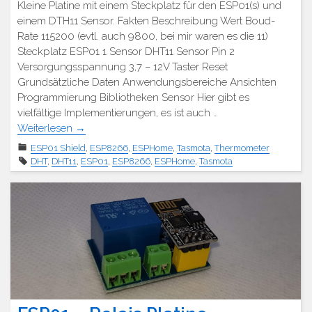
Kleine Platine mit einem Steckplatz für den ESP01(s) und
einem DTH11 Sensor. Fakten Beschreibung Wert Boud-
Rate 115200 (evtl. auch 9800, bei mir waren es die 11)
Steckplatz ESP01 1 Sensor DHT11 Sensor Pin 2
Versorgungsspannung 3,7 – 12V Taster Reset
Grundsätzliche Daten Anwendungsbereiche Ansichten
Programmierung Bibliotheken Sensor Hier gibt es
vielfältige Implementierungen, es ist auch …
Weiterlesen
→
ESP01 Shield
,
ESP8266
,
ESPHome
,
Tasmota
,
Thermometer
DHT
,
DHT11
,
ESP01
,
ESP8266
,
ESPHome
,
Tasmota