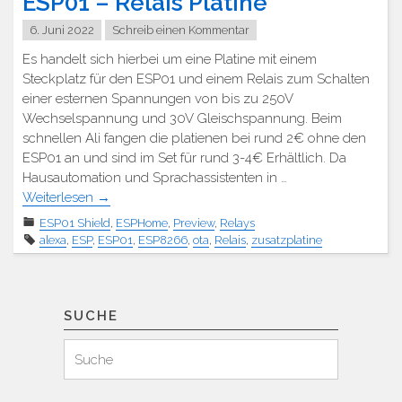
ESP01 – Relais Platine
6. Juni 2022
Schreib einen Kommentar
Es handelt sich hierbei um eine Platine mit einem
Steckplatz für den ESP01 und einem Relais zum Schalten
einer esternen Spannungen von bis zu 250V
Wechselspannung und 30V Gleischspannung. Beim
schnellen Ali fangen die platienen bei rund 2€ ohne den
ESP01 an und sind im Set für rund 3-4€ Erhältlich. Da
Hausautomation und Sprachassistenten in …
Weiterlesen
→
ESP01 Shield
,
ESPHome
,
Preview
,
Relays
alexa
,
ESP
,
ESP01
,
ESP8266
,
ota
,
Relais
,
zusatzplatine
SUCHE
Suchen
Suche
für: