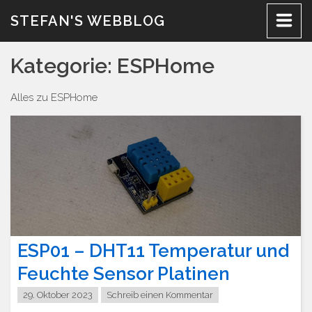
Zum
STEFAN'S WEBBLOG
Inhalt
Kategorie:
ESPHome
Alles zu ESPHome
ESP01 – DHT11 Temperatur und
Feuchte Sensor Platinen
29. Oktober 2023
Schreib einen Kommentar