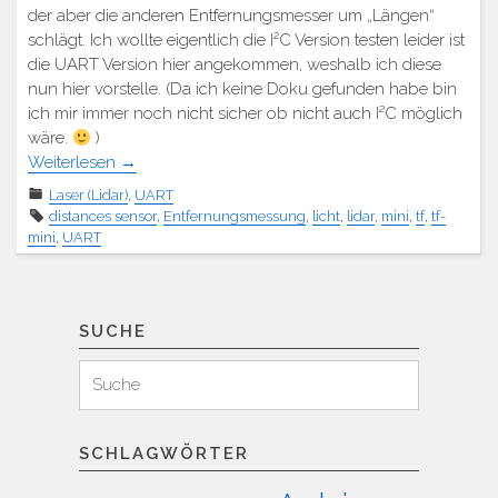
der aber die anderen Entfernungsmesser um „Längen“
schlägt. Ich wollte eigentlich die I²C Version testen leider ist
die UART Version hier angekommen, weshalb ich diese
nun hier vorstelle. (Da ich keine Doku gefunden habe bin
ich mir immer noch nicht sicher ob nicht auch I²C möglich
wäre.
)
Weiterlesen
→
Laser (Lidar)
,
UART
distances sensor
,
Entfernungsmessung
,
licht
,
lidar
,
mini
,
tf
,
tf-
mini
,
UART
SUCHE
Suchen
Suche
für:
SCHLAGWÖRTER