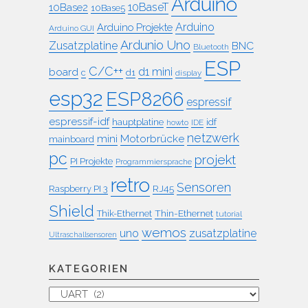
Arduino
10BaseT
10Base2
10Base5
Arduino
Arduino Projekte
Arduino GUI
Ardunio Uno
Zusatzplatine
BNC
Bluetooth
ESP
C/C++
board
d1 mini
c
d1
display
esp32
ESP8266
espressif
espressif-idf
idf
hauptplatine
howto
IDE
netzwerk
mini
Motorbrücke
mainboard
pc
projekt
PI Projekte
Programmiersprache
retro
Sensoren
RJ45
Raspberry PI 3
Shield
Thin-Ethernet
Thik-Ethernet
tutorial
wemos
uno
zusatzplatine
Ultraschallsensoren
KATEGORIEN
Kategorien