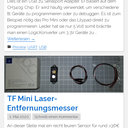
Dies ist ein USB zu Serialport Adapter. Er basiert auf dem
CH340g Chip. Er wird häufig verwendet, um verschiedene
ttl Geräte zu programmieren oder zu debuggen. Es ist zum
Beispiel nötig das Pro Mini oder das Lilypad direkt zu
programmieren. Leider hat sie nur 5 Volt somit brächte
man einen LogicKonverter um 3.3V Geräte zu …
Weiterlesen
→
Preview
,
UART
,
USB
TF Mini Laser-
Entfernungsmesser
1. Mai 2020
Schreib einen Kommentar
An dieser Stelle mal ein recht teuren Sensor für rund >36€