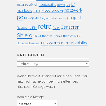
espressif-idf
idf
hauptplatine
howto
IDE
netzwerk
mini
Motorbrücke
mainboard
pc
projekt
PI Projekte
Programmiersprache
retro
Sensoren
RJ45
Raspberry PI 3
Shield
Thin-Ethernet
Thik-Ethernet
tutorial
wemos
uno
zusatzplatine
Ultraschallsensoren
KATEGORIEN
Kategorien
Wenn ihr wollt spendiert mir einen Kaffe, der
hält mich sicherlich beim Erstellen des
nächsten Beitrags wach.
Wähle die Menge