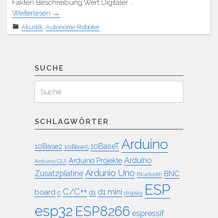
Fakten Beschreibung Wert Digitaler …
Weiterlesen
→
Akustik
,
Autonome Roboter
SUCHE
Suchen
Suche
für:
SCHLAGWÖRTER
Arduino
10BaseT
10Base2
10Base5
Arduino
Arduino Projekte
Arduino GUI
Ardunio Uno
Zusatzplatine
BNC
Bluetooth
ESP
C/C++
board
d1 mini
c
d1
display
esp32
ESP8266
espressif