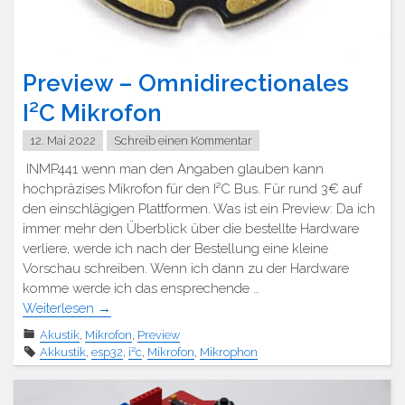
Preview – Omnidirectionales
I²C Mikrofon
12. Mai 2022
Schreib einen Kommentar
INMP441 wenn man den Angaben glauben kann
hochpräzises Mikrofon für den I²C Bus. Für rund 3€ auf
den einschlägigen Plattformen. Was ist ein Preview: Da ich
immer mehr den Überblick über die bestellte Hardware
verliere, werde ich nach der Bestellung eine kleine
Vorschau schreiben. Wenn ich dann zu der Hardware
komme werde ich das ensprechende …
Weiterlesen
→
Akustik
,
Mikrofon
,
Preview
Akkustik
,
esp32
,
i²c
,
Mikrofon
,
Mikrophon