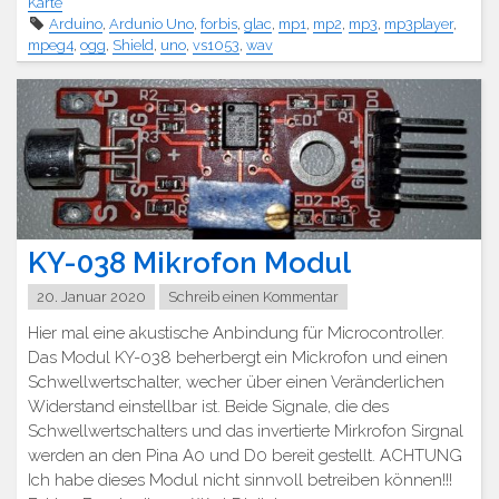
Karte
Arduino
,
Ardunio Uno
,
forbis
,
glac
,
mp1
,
mp2
,
mp3
,
mp3player
,
mpeg4
,
ogg
,
Shield
,
uno
,
vs1053
,
wav
KY-038 Mikrofon Modul
20. Januar 2020
Schreib einen Kommentar
Hier mal eine akustische Anbindung für Microcontroller.
Das Modul KY-038 beherbergt ein Mickrofon und einen
Schwellwertschalter, wecher über einen Veränderlichen
Widerstand einstellbar ist. Beide Signale, die des
Schwellwertschalters und das invertierte Mirkrofon Sirgnal
werden an den Pina A0 und D0 bereit gestellt. ACHTUNG
Ich habe dieses Modul nicht sinnvoll betreiben können!!!