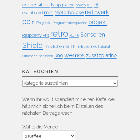
espressif-idf
idf
hauptplatine
howto
IDE
netzwerk
mini
Motorbrücke
mainboard
pc
projekt
PI Projekte
Programmiersprache
retro
Sensoren
RJ45
Raspberry PI 3
Shield
Thin-Ethernet
Thik-Ethernet
tutorial
wemos
uno
zusatzplatine
Ultraschallsensoren
KATEGORIEN
Kategorien
Wenn ihr wollt spendiert mir einen Kaffe, der
hält mich sicherlich beim Erstellen des
nächsten Beitrags wach.
Wähle die Menge