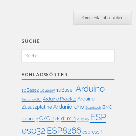
SUCHE
Suchen
Suche
für:
SCHLAGWÖRTER
Arduino
10BaseT
10Base2
10Base5
Arduino
Arduino Projekte
Arduino GUI
Ardunio Uno
Zusatzplatine
BNC
Bluetooth
ESP
C/C++
board
d1 mini
c
d1
display
esp32
ESP8266
espressif