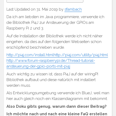
Last Updated on 31. Mai 2019 by
sfambach
Da ich am liebsten im Java programmiere, verwende ich
die Bibliothek Pi4J zur Ansteuerung der GPIOs am
Raspberry Pi 2 und 3.
Auf die Installation der Bibliothek werde ich nicht näher
eingehen, da dies auf den folgenden Webseiten schon
erschöpfend beschrieben wurde.
http://pi4j.com/install.htmlhttp://pi4j.com/utility/pi4j.html
http://www.forum-raspberrypi.de/Thread-tutorial-
ansteuerung-der-gpio-ports-mit-pi4j
Auch wichtig zu wissen ist, dass Pi4J auf der wiringPI
Bibliothek aufbaut und diese natürlich mit installiert
werden muss.
Als Entwicklungsumgebung verwende ich BlueJ, weil man
hier auch gleich noch ein Klassendiagramm mit bekommt.
Also Doku gibts genug, warum dann dieser Beitrag?
Ich möchte nach und nach eine kleine FaQ erstellen