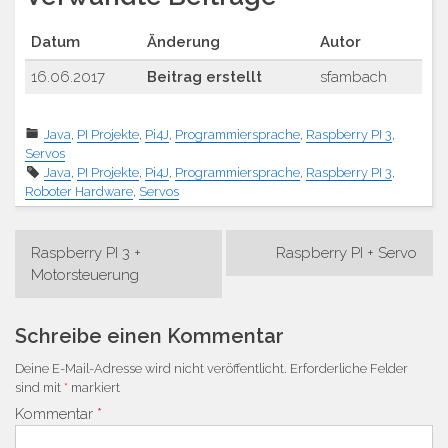
Datum
Änderung
Autor
16.06.2017
Beitrag erstellt
sfambach
Java
,
PI Projekte
,
Pi4J
,
Programmiersprache
,
Raspberry PI 3
,
Servos
Java
,
PI Projekte
,
Pi4J
,
Programmiersprache
,
Raspberry PI 3
,
Roboter Hardware
,
Servos
Beitrags-
Raspberry PI 3 +
Raspberry PI + Servo
Navigation
Motorsteuerung
Schreibe einen Kommentar
Deine E-Mail-Adresse wird nicht veröffentlicht.
Erforderliche Felder
sind mit
*
markiert
Kommentar
*