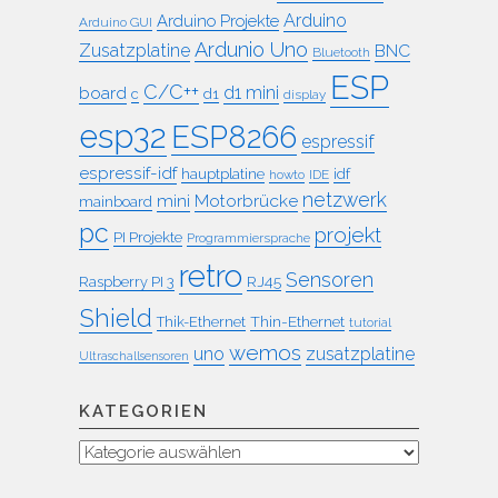
Arduino
Arduino Projekte
Arduino GUI
Ardunio Uno
Zusatzplatine
BNC
Bluetooth
ESP
C/C++
board
d1 mini
c
d1
display
esp32
ESP8266
espressif
espressif-idf
idf
hauptplatine
howto
IDE
netzwerk
mini
Motorbrücke
mainboard
pc
projekt
PI Projekte
Programmiersprache
retro
Sensoren
RJ45
Raspberry PI 3
Shield
Thin-Ethernet
Thik-Ethernet
tutorial
wemos
uno
zusatzplatine
Ultraschallsensoren
KATEGORIEN
Kategorien