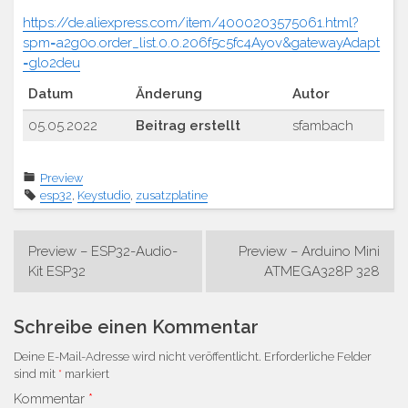
https://de.aliexpress.com/item/4000203575061.html?
spm=a2g0o.order_list.0.0.206f5c5fc4Ayov&gatewayAdapt
=glo2deu
Datum
Änderung
Autor
05.05.2022
Beitrag erstellt
sfambach
Preview
esp32
,
Keystudio
,
zusatzplatine
Beitrags-
Preview – ESP32-Audio-
Preview – Arduino Mini
Navigation
Kit ESP32
ATMEGA328P 328
Schreibe einen Kommentar
Deine E-Mail-Adresse wird nicht veröffentlicht.
Erforderliche Felder
sind mit
*
markiert
Kommentar
*