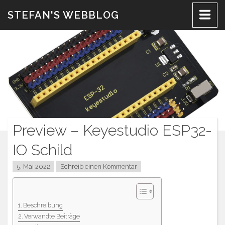
Zum
STEFAN'S WEBBLOG
Inhalt
Preview – Keyestudio ESP32-
IO Schild
5. Mai 2022
Schreib einen Kommentar
Beschreibung
Verwandte Beiträge