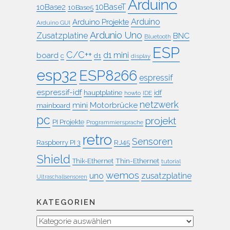
Arduino
10BaseT
10Base2
10Base5
Arduino
Arduino Projekte
Arduino GUI
Ardunio Uno
Zusatzplatine
BNC
Bluetooth
ESP
C/C++
board
d1 mini
c
d1
display
esp32
ESP8266
espressif
espressif-idf
idf
hauptplatine
howto
IDE
netzwerk
mini
Motorbrücke
mainboard
pc
projekt
PI Projekte
Programmiersprache
retro
Sensoren
RJ45
Raspberry PI 3
Shield
Thin-Ethernet
Thik-Ethernet
tutorial
wemos
uno
zusatzplatine
Ultraschallsensoren
KATEGORIEN
Kategorien