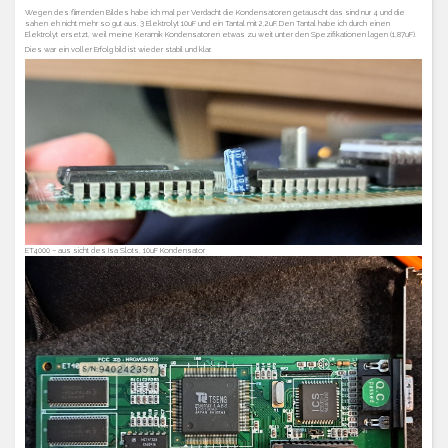
Wegen des flirrenden Bildes habe ich mal per Verdacht die Kondensatoren getauscht das sind nur 4 und die
sahen eh nicht mehr so gut aus. 3 Elektrolyt 10uF und ein Tantal mit 2,2uF. Den Tantal habe ich durch einen
Elektrolyt ersetzt, weil meine Keramik Kondensatoren etwas zu weit unter den Spezifikationen lagen (1,87uF).
Dies war ein voller Erfolg bild ist wieder stabil und klar.
ET4000 – aus sicht des Isa Slots, 10uF Kondensator