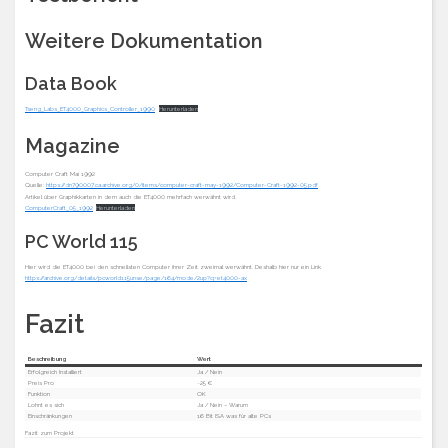
Weitere Dokumentation
Data Book
Tseng_Labs_ET4000_Graphics_Controller_1990
Herunterladen
Magazine
Computer Craft Mai 1992
Quelle:
https://dn790007.ca.archive.org/0/items/computer-craft-may-1992/Computer-Craft-1992-05.pdf
Artikel über Graphikkarten in dem auch die ET4000 mehrfach werwähnt wird.
ComputerCraft_05_1992
Herunterladen
PC World 115
Hier wird die ET4000 bei den schnellsten Computer ihrer Zeit zweimal werwähnt. Deshalb hier nur ein Link.
https://archive.org/details/pcworld115unse/page/164/mode/2up?q=et4000-ax
Fazit
Beschreibung
Wert
Erfolgreich Installiert
Ja / Nein
Preis Pro
~25 €
Funktion
OK
Lohnt es sich
Ja / Nein – Warum
Einschränkungen
16 Bit ISA was für alte PCs
Fazit zum Projekt