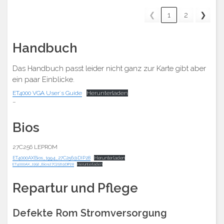
❮
1
2
❯
Handbuch
Das Handbuch passt leider nicht ganz zur Karte gibt aber
ein paar Einblicke.
ET4000 VGA User´s Guide
Herunterladen
–
Bios
27C256 LEPROM
ET4000AXBios_1994_27C256@DIP28
Herunterladen
ET4000AX_1992_Bios27C256@DIP28
Herunterladen
Repartur und Pflege
Defekte Rom Stromversorgung