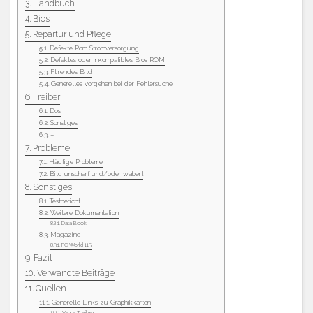
Handbuch
Bios
Repartur und Pflege
Defekte Rom Stromversorgung
Defektes oder inkompatibles Bios ROM
Flirendes Bild
Generelles vorgehen bei der Fehlersuche
Treiber
Dos
Sonstiges
–
Probleme
Häufige Probleme
Bild unscharf und/oder wabert
Sonstiges
Testbericht
Weitere Dokumentation
Data Book
Magazine
PC World 115
Fazit
Verwandte Beiträge
Quellen
Generelle Links zu Graphikkarten
Vesa Treiber