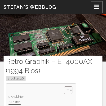
Zum
STEFAN'S WEBBLOG
Inhalt
Retro Graphik – ET4000AX
(1994 Bios)
2. Juli 2026
Ansichten
Fakten