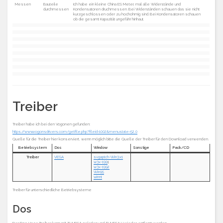
Messen
Bauteile
Ich habe ein kleine China ES Meter, mal alle Widerstände und
durchmessen
Kondensatoren druchmessen. Bei Widerständen schauen das sie nicht
kurzgeschlossen oder zu hochohmig sind. Bei Kondensatoren schauen
ob die gesamt Kapazität ungefähr hinhaut.
Treiber
Treiber habe ich bei den Vogonen gefunden:
https://www.vogonsdrivers.com/getfile.php?fileid=1002&menustate=52,0
Quelle für die Treiber hier konserviert, wenn möglich bitte die Quelle der Treiber für den Download verwenden.
Betriebsystem
Dos
Window
Sonstige
Pack/CD
Treiber
VESA
svgaptch-Win3.x1
w3x-199
1
w3x-1992
Win95
winnt
Treiber für unterschiedliche Betriebsysteme
Dos