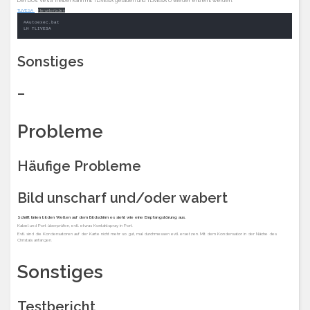
Der Dos Vesa Treiber kann mit TLIVESA geladen und TLIVESA U wieder entfernt werden.
TLIVESA
Herunterladen
#Autoexec.bat

Sonstiges
–
Probleme
Häufige Probleme
Bild unscharf und/oder wabert
Schrift linien bilden Wellen auf dem Bildschirm es sieht wie eine Empfangstörung aus.
Kabel und Port überprüfen, evtl. etwas Kontaktspray in Port.
Evtl. sind die Kondensatoren auf der Karte nicht mehr so gut, mal durchmessen evtl. ersetzen. Mit dem Kondensator in der Näche des
Christals anfangen.
Sonstiges
Testbericht