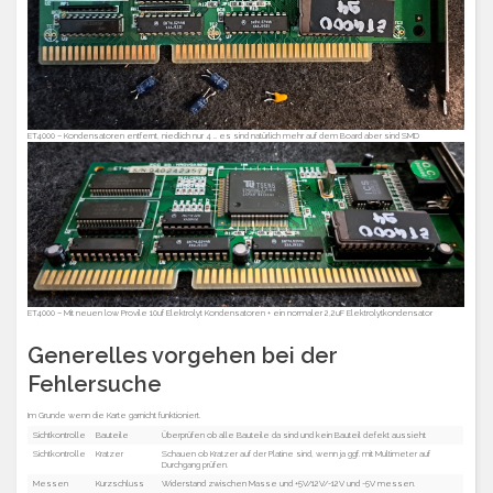
ET4000 – Kondensatoren entfernt, niedlich nur 4 … es sind natürlich mehr auf dem Board aber sind SMD
ET4000 – Mit neuen low Provile 10uf Elektrolyt Kondensatoren + ein normaler 2,2uF Elektrolytkondensator
Generelles vorgehen bei der
Fehlersuche
Im Grunde wenn die Karte garnicht funktioniert.
Sichtkontrolle
Bauteile
Überprüfen ob alle Bauteile da sind und kein Bauteil defekt aussieht
Sichtkontrolle
Kratzer
Schauen ob Kratzer auf der Platine sind, wenn ja ggf. mit Multimeter auf
Durchgang prüfen.
Messen
Kurzschluss
Widerstand zwischen Masse und +5V/12V/-12V und -5V messen.