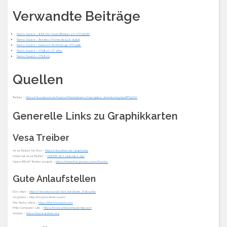
Verwandte Beiträge
Retro Sound – 8Bit ISA SoundBlaster 2.0 (CT1350B)
Retro Sound – Terratec Promedia 512i digital
Retro Sound – Diamond Technologie DT0398
Retro Sound – CT4810, CT 4750
Retro Sound – CT5803
Quellen
Treiber –
https://dosdays.co.uk/topics/Manufacturers/tsenglabs_downloads.php#ET4000
Generelle Links zu Graphikkarten
Vesa Treiber
Vesa Treiber für Dos –
https://dosdriver.de/graph.php
Universal Vesa Treiber –
UNIVBE v6.7 (standard zip)
Open BE/AF Treiber projekt –
https://shawnhargreaves.com/freebe
Gute Anlaufstellen
Dos days –
https://dosdays.co.uk/dos_hardware_index.php
Vogonen – http://vogonsdrivers.com/
The Retro Web –
https://theretroweb.com
Phils Computer Lab –
https://www.philscomputerlab.com
Archive –
https://www.archive.org