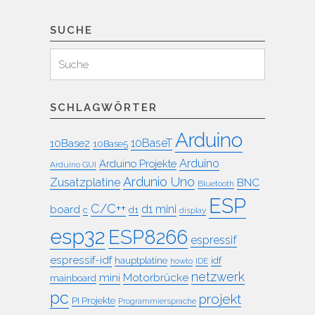
SUCHE
Suchen
Suche
für:
SCHLAGWÖRTER
Arduino
10BaseT
10Base2
10Base5
Arduino
Arduino Projekte
Arduino GUI
Ardunio Uno
Zusatzplatine
BNC
Bluetooth
ESP
C/C++
board
d1 mini
c
d1
display
esp32
ESP8266
espressif
espressif-idf
idf
hauptplatine
howto
IDE
netzwerk
mini
Motorbrücke
mainboard
pc
projekt
PI Projekte
Programmiersprache