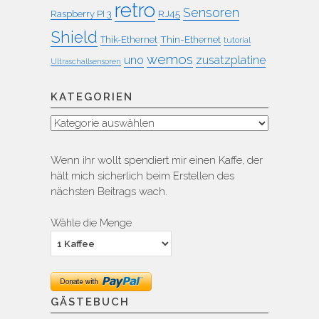
retro
Sensoren
RJ45
Raspberry PI 3
Shield
Thin-Ethernet
Thik-Ethernet
tutorial
wemos
uno
zusatzplatine
Ultraschallsensoren
KATEGORIEN
Kategorien
Wenn ihr wollt spendiert mir einen Kaffe, der
hält mich sicherlich beim Erstellen des
nächsten Beitrags wach.
Wähle die Menge
GÄSTEBUCH