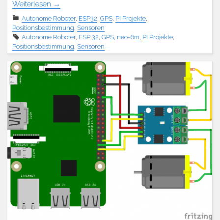
Weiterlesen
→
Autonome Roboter
,
ESP32
,
GPS
,
PI Projekte
,
Positionsbestimmung
,
Sensoren
Autonome Roboter
,
ESP 32
,
GPS
,
neo-6m
,
PI Projekte
,
Positionsbestimmung
,
Sensoren