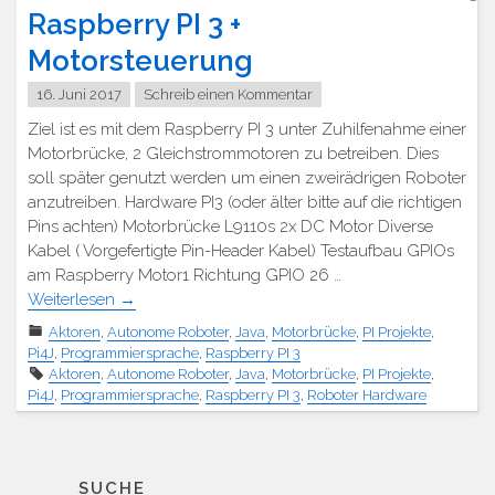
Raspberry PI 3 +
Motorsteuerung
16. Juni 2017
Schreib einen Kommentar
Ziel ist es mit dem Raspberry PI 3 unter Zuhilfenahme einer
Motorbrücke, 2 Gleichstrommotoren zu betreiben. Dies
soll später genutzt werden um einen zweirädrigen Roboter
anzutreiben. Hardware PI3 (oder älter bitte auf die richtigen
Pins achten) Motorbrücke L9110s 2x DC Motor Diverse
Kabel ( Vorgefertigte Pin-Header Kabel) Testaufbau GPIOs
am Raspberry Motor1 Richtung GPIO 26 …
Weiterlesen
→
Aktoren
,
Autonome Roboter
,
Java
,
Motorbrücke
,
PI Projekte
,
Pi4J
,
Programmiersprache
,
Raspberry PI 3
Aktoren
,
Autonome Roboter
,
Java
,
Motorbrücke
,
PI Projekte
,
Pi4J
,
Programmiersprache
,
Raspberry PI 3
,
Roboter Hardware
SUCHE