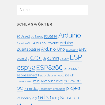
Suchen
Suche
für:
SCHLAGWÖRTER
Arduino
10BaseT
10Base2
10Base5
Arduino
Arduino Projekte
Arduino GUI
Ardunio Uno
Zusatzplatine
BNC
Bluetooth
ESP
C/C++
board
d1 mini
c
d1
display
esp32
ESP8266
espressif
espressif-idf
idf
hauptplatine
howto
IDE
netzwerk
mini
Motorbrücke
mainboard
pc
projekt
PI Projekte
Programmiersprache
retro
Sensoren
RJ45
Raspberry PI 3