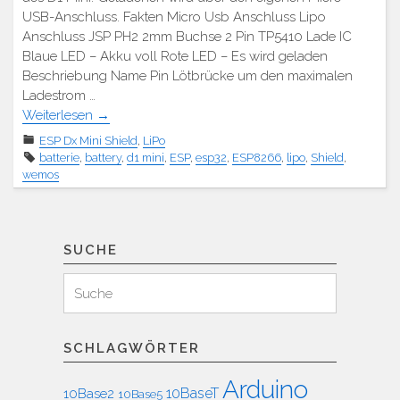
USB-Anschluss. Fakten Micro Usb Anschluss Lipo
Anschluss JSP PH2 2mm Buchse 2 Pin TP5410 Lade IC
Blaue LED – Akku voll Rote LED – Es wird geladen
Beschriebung Name Pin Lötbrücke um den maximalen
Ladestrom …
Weiterlesen
→
ESP Dx Mini Shield
,
LiPo
batterie
,
battery
,
d1 mini
,
ESP
,
esp32
,
ESP8266
,
lipo
,
Shield
,
wemos
SUCHE
Suchen
Suche
für:
SCHLAGWÖRTER
Arduino
10BaseT
10Base2
10Base5