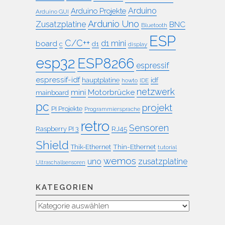
Arduino
Arduino Projekte
Arduino GUI
Ardunio Uno
Zusatzplatine
BNC
Bluetooth
ESP
C/C++
board
d1 mini
c
d1
display
esp32
ESP8266
espressif
espressif-idf
idf
hauptplatine
howto
IDE
netzwerk
mini
Motorbrücke
mainboard
pc
projekt
PI Projekte
Programmiersprache
retro
Sensoren
RJ45
Raspberry PI 3
Shield
Thin-Ethernet
Thik-Ethernet
tutorial
wemos
uno
zusatzplatine
Ultraschallsensoren
KATEGORIEN
Kategorien