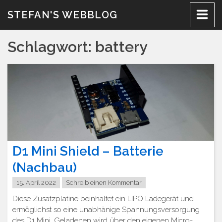
Zum
STEFAN'S WEBBLOG
Inhalt
Schlagwort:
battery
D1 Mini Shield – Batterie
(Nachbau)
15. April 2022
Schreib einen Kommentar
Diese Zusatzplatine beinhaltet ein LIPO Ladegerät und
ermöglichst so eine unabhänige Spannungsversorgung
des D1 Mini. Geladenen wird über den eigenen Micro-