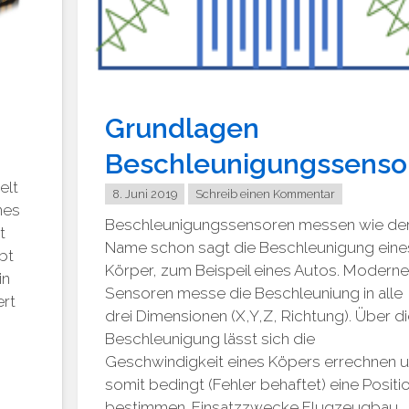
Grundlagen
Beschleunigungssenso
elt
8. Juni 2019
Schreib einen Kommentar
nes
Beschleunigungssensoren messen wie de
t
Name schon sagt die Beschleunigung eine
bt
Körper, zum Beispeil eines Autos. Modern
in
Sensoren messe die Beschleuniung in alle
ert
drei Dimensionen (X,Y,Z, Richtung). Über d
Beschleunigung lässt sich die
Geschwindigkeit eines Köpers errechnen 
somit bedingt (Fehler behaftet) eine Positi
bestimmen. Einsatzzwecke Flugzeugbau