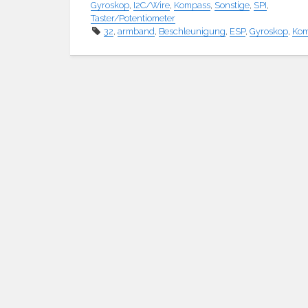
Gyroskop
,
I2C/Wire
,
Kompass
,
Sonstige
,
SPI
,
Taster/Potentiometer
32
,
armband
,
Beschleunigung
,
ESP
,
Gyroskop
,
Kom