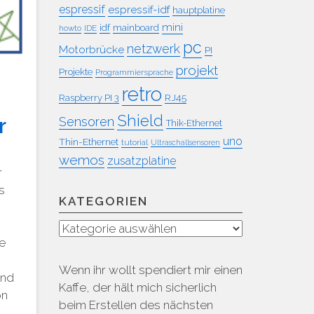
espressif
espressif-idf
hauptplatine
mini
idf
mainboard
howto
IDE
pc
netzwerk
Motorbrücke
PI
projekt
Projekte
Programmiersprache
retro
RJ45
Raspberry PI 3
Shield
r
Sensoren
Thik-Ethernet
uno
Thin-Ethernet
tutorial
Ultraschallsensoren
wemos
zusatzplatine
r
s
KATEGORIEN
e
Kategorien
ie
Wenn ihr wollt spendiert mir einen
und
Kaffe, der hält mich sicherlich
on
beim Erstellen des nächsten