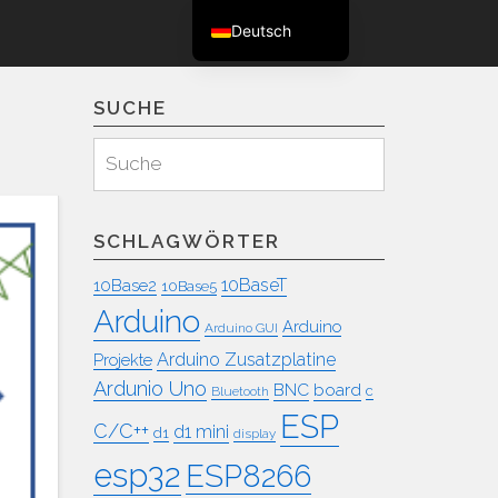
Deutsch
English (UK)
SUCHE
Suchen
Suche
für:
SCHLAGWÖRTER
10BaseT
10Base2
10Base5
Arduino
Arduino
Arduino GUI
Arduino Zusatzplatine
Projekte
Ardunio Uno
BNC
board
c
Bluetooth
ESP
C/C++
d1 mini
d1
display
esp32
ESP8266