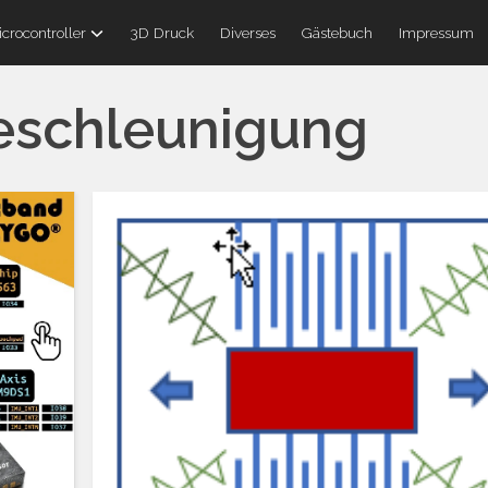
crocontroller
3D Druck
Diverses
Gästebuch
Impressum
eschleunigung