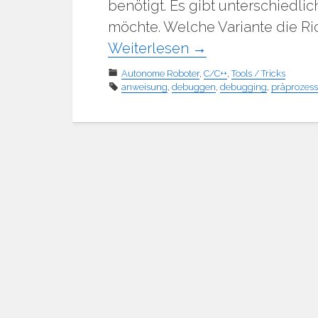
benötigt. Es gibt unterschiedlic
möchte. Welche Variante die Rich
Weiterlesen
→
Autonome Roboter
,
C/C++
,
Tools / Tricks
anweisung
,
debuggen
,
debugging
,
präprozess