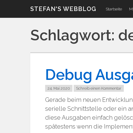
Zum
STEFAN'S WEBBLOG
Startseite
Mi
Inhalt
Schlagwort:
d
Debug Ausg
24. Mai 2020
Schreib einen Kommentar
Gerade beim neuen Entwicklung
serielle Schnittstelle oder ein
diese Ausgaben einfach gelösc
spätestens wenn die Implementi