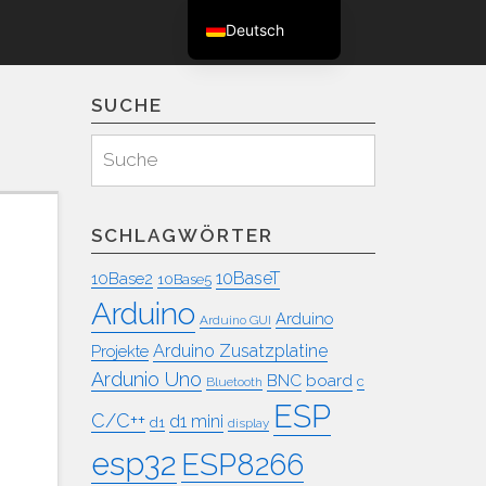
Deutsch
English (UK)
SUCHE
Suchen
Suche
für:
SCHLAGWÖRTER
10BaseT
10Base2
10Base5
Arduino
Arduino
Arduino GUI
Arduino Zusatzplatine
Projekte
Ardunio Uno
BNC
board
c
Bluetooth
ESP
C/C++
d1 mini
d1
display
esp32
ESP8266