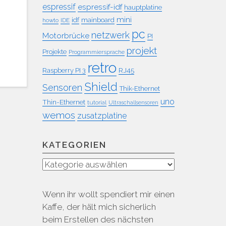
espressif
espressif-idf
hauptplatine
mini
idf
mainboard
howto
IDE
pc
netzwerk
Motorbrücke
PI
projekt
Projekte
Programmiersprache
retro
RJ45
Raspberry PI 3
Shield
Sensoren
Thik-Ethernet
uno
Thin-Ethernet
tutorial
Ultraschallsensoren
wemos
zusatzplatine
KATEGORIEN
Kategorien
Wenn ihr wollt spendiert mir einen
Kaffe, der hält mich sicherlich
beim Erstellen des nächsten