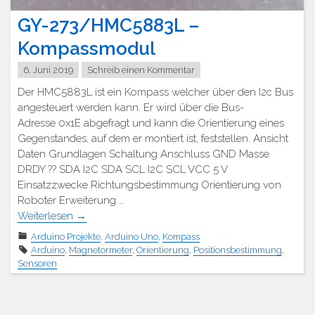
GY-273/HMC5883L –
Kompassmodul
6. Juni 2019
Schreib einen Kommentar
Der HMC5883L ist ein Kompass welcher über den I2c Bus
angesteuert werden kann. Er wird über die Bus-
Adresse 0x1E abgefragt und kann die Orientierung eines
Gegenstandes, auf dem er montiert ist, feststellen. Ansicht
Daten Grundlagen Schaltung Anschluss GND Masse
DRDY ?? SDA I2C SDA SCL I2C SCL VCC 5 V
Einsatzzwecke Richtungsbestimmung Orientierung von
Roboter Erweiterung …
Weiterlesen
→
Arduino Projekte
,
Arduino Uno
,
Kompass
Arduino
,
Magnetormeter
,
Orientierung
,
Positionsbestimmung
,
Sensoren