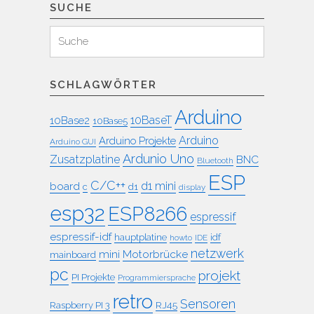
SUCHE
Suchen
Suche
für:
SCHLAGWÖRTER
Arduino
10BaseT
10Base2
10Base5
Arduino
Arduino Projekte
Arduino GUI
Ardunio Uno
Zusatzplatine
BNC
Bluetooth
ESP
C/C++
board
d1 mini
c
d1
display
esp32
ESP8266
espressif
espressif-idf
idf
hauptplatine
howto
IDE
netzwerk
mini
Motorbrücke
mainboard
pc
projekt
PI Projekte
Programmiersprache
retro
Sensoren
RJ45
Raspberry PI 3