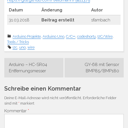
https://gist.github.com/tfeldmann/5411375
Datum
Änderung
Autor
31.03.2018
Beitrag erstellt
sfambach
Arduino Projekte
,
Arduino Uno
,
C/C++
,
codeshorty
,
I2C/Wire
,
Tools / Tricks
i2c
,
uno
,
wire
Beitrags-
Arduino – HC-SR04
GY-68 mit Sensor
Navigation
Entfernungsmesser
BMP85/BMP180
Schreibe einen Kommentar
Deine E-Mail-Adresse wird nicht veröffentlicht.
Erforderliche Felder
sind mit
*
markiert
Kommentar
*