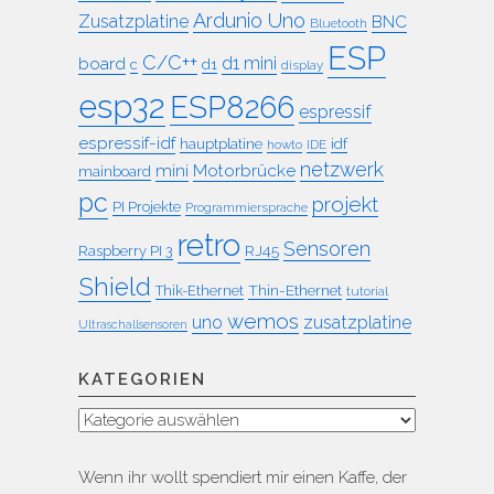
Ardunio Uno
Zusatzplatine
BNC
Bluetooth
ESP
C/C++
board
d1 mini
c
d1
display
esp32
ESP8266
espressif
espressif-idf
idf
hauptplatine
howto
IDE
netzwerk
mini
Motorbrücke
mainboard
pc
projekt
PI Projekte
Programmiersprache
retro
Sensoren
RJ45
Raspberry PI 3
Shield
Thin-Ethernet
Thik-Ethernet
tutorial
wemos
uno
zusatzplatine
Ultraschallsensoren
KATEGORIEN
Kategorien
Wenn ihr wollt spendiert mir einen Kaffe, der