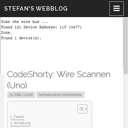
Zum
STEFAN'S WEBBLOG
Inhalt
CodeShorty: Wire Scannen
(Uno)
31. März 2018
Schreib einen Kommentar
Zweck
Schaltung