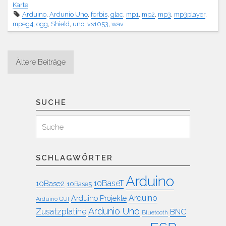
Karte
Arduino
,
Ardunio Uno
,
forbis
,
glac
,
mp1
,
mp2
,
mp3
,
mp3player
,
mpeg4
,
ogg
,
Shield
,
uno
,
vs1053
,
wav
Beitragsnavigation
Ältere Beiträge
SUCHE
Suchen
Suche
für:
SCHLAGWÖRTER
Arduino
10BaseT
10Base2
10Base5
Arduino
Arduino Projekte
Arduino GUI
Ardunio Uno
Zusatzplatine
BNC
Bluetooth