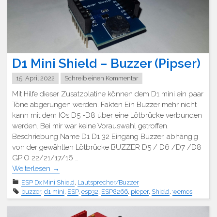
D1 Mini Shield – Buzzer (Pipser)
15. April 2022
Schreib einen Kommentar
Mit Hilfe dieser Zusatzplatine können dem D1 mini ein paar
Töne abgerungen werden. Fakten Ein Buzzer mehr nicht
kann mit dem IOs D5 -D8 über eine Lötbrücke verbunden
werden. Bei mir war keine Vorauswahl getroffen.
Beschriebung Name D1 D1 32 Eingang Buzzer, abhängig
von der gewählten Lötbrücke BUZZER D5 / D6 /D7 /D8
GPIO 22/21/17/16 …
Weiterlesen
→
ESP Dx Mini Shield
,
Lautsprecher/Buzzer
buzzer
,
d1 mini
,
ESP
,
esp32
,
ESP8266
,
pieper
,
Shield
,
wemos