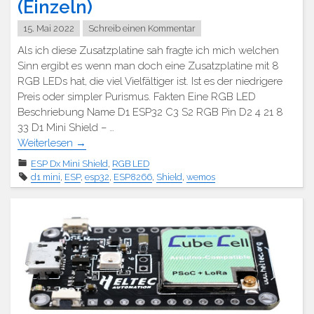
(Einzeln)
15. Mai 2022
Schreib einen Kommentar
Als ich diese Zusatzplatine sah fragte ich mich welchen
Sinn ergibt es wenn man doch eine Zusatzplatine mit 8
RGB LEDs hat, die viel Vielfältiger ist. Ist es der niedrigere
Preis oder simpler Purismus. Fakten Eine RGB LED
Beschriebung Name D1 ESP32 C3 S2 RGB Pin D2 4 21 8
33 D1 Mini Shield – …
Weiterlesen
→
ESP Dx Mini Shield
,
RGB LED
d1 mini
,
ESP
,
esp32
,
ESP8266
,
Shield
,
wemos