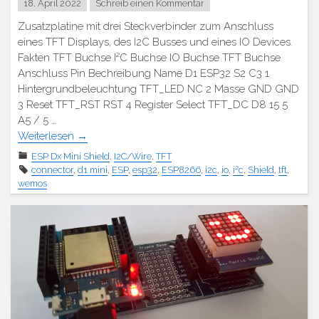
18. April 2022
Schreib einen Kommentar
Zusatzplatine mit drei Steckverbinder zum Anschluss
eines TFT Displays, des I2C Busses und eines IO Devices.
Fakten TFT Buchse I²C Buchse IO Buchse TFT Buchse
Anschluss Pin Bechreibung Name D1 ESP32 S2 C3 1
Hintergrundbeleuchtung TFT_LED NC 2 Masse GND GND
3 Reset TFT_RST RST 4 Register Select TFT_DC D8 15 5
A5 / 5 …
Weiterlesen
→
ESP Dx Mini Shield
,
I2C/Wire
,
TFT
connector
,
d1 mini
,
ESP
,
esp32
,
ESP8266
,
i2c
,
io
,
i²c
,
Shield
,
tft
,
wemos