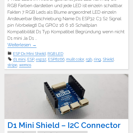
RGB Farben darstellen und jede LED ist einzeln schaltbar.
Fakten 7 RGB Leds als Blume angeordnet LED einzeln
Ansteuerbar Beschriebung Name D1 ESP32 C3 S2 Signal
pin (Vorbelegt) D4 GPIO2 16 6 16 Schaltplan
Kompatibilität D1 Typ Kompatibel Begründung wenn nicht
D1 mini Ja D1 …
Weiterlesen
→
ESP Dx Mini Shield
,
RGB LED
d1 mini
,
ESP
,
esp32
,
ESP8266
,
mulit color
,
rgb
,
ring
,
Shield
,
stripe
,
wemos
D1 Mini Shield – I2C Connector