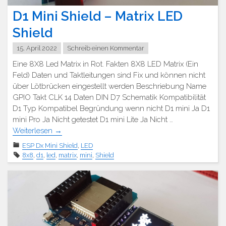
D1 Mini Shield – Matrix LED
Shield
15. April 2022
Schreib einen Kommentar
Eine 8X8 Led Matrix in Rot. Fakten 8X8 LED Matrix (Ein
Feld) Daten und Taktleitungen sind Fix und können nicht
über Lötbrücken eingestellt werden Beschriebung Name
GPIO Takt CLK 14 Daten DIN D7 Schematik Kompatibilität
D1 Typ Kompatibel Begründung wenn nicht D1 mini Ja D1
mini Pro Ja Nicht getestet D1 mini Lite Ja Nicht …
Weiterlesen
→
ESP Dx Mini Shield
,
LED
8x8
,
d1
,
led
,
matrix
,
mini
,
Shield