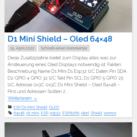
D1 Mini Shield – Oled 64×48
15. April 2022
Schreib einen Kommentar
Diese Zusatzplatine bietet zum Display alles was zur
Ansteuerung eines Oled Displays notwendig ist. Fakten
Beschriebung Name D1 Mini D1 Esp32 I2C Daten Pin SDA
D2 GPIO 4 GPIO 32 I2C Takt Pin SCL D1 GPIO 5 GPIO 25
I2C Adresse 0x3C 0x3C D1 Mini Shield – Oled 64×48 –
Pins und Adressen Sollten 2 …
Weiterlesen
→
ESP Dx Mini Shield
,
OLED
64x48
,
d1 mini
,
ESP
,
esp32
,
ESP8266
,
oled
,
Shield
,
wemos