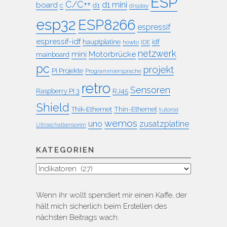
ESP
C/C++
board
d1 mini
c
d1
display
esp32
ESP8266
espressif
espressif-idf
idf
hauptplatine
howto
IDE
netzwerk
mini
Motorbrücke
mainboard
pc
projekt
PI Projekte
Programmiersprache
retro
Sensoren
RJ45
Raspberry PI 3
Shield
Thin-Ethernet
Thik-Ethernet
tutorial
wemos
uno
zusatzplatine
Ultraschallsensoren
KATEGORIEN
Kategorien
Wenn ihr wollt spendiert mir einen Kaffe, der
hält mich sicherlich beim Erstellen des
nächsten Beitrags wach.