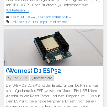
mit RISC-V CPU über Bluetooth 5.0, Interessant wie …
Weiterlesen
→
ESP Dx Mini Board
,
ESP8266
,
ESP8266 Board
Arduino
,
C3
,
d1
,
ESP
,
esp32
,
mini
,
wemos
(Wemos) D1 ESP32
15. April 2022
3 Kommentare
Der WEMOS D1 EP32 ist der Ersatz für den D1 Mini. Er hat
ein aufgedampftes ESP 32 Wroom Modul. Ein USB Micro
Anschluss, ein Reset-Taster und zwei Eingebaute LEDs auf
dem ESP sind die einzige Peripherie. Er zählt von seinen
Abmessungen eher zu den kleinen, dies beschränkt in