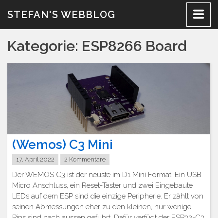
Zum
STEFAN'S WEBBLOG
Inhalt
Kategorie:
ESP8266 Board
(Wemos) C3 Mini
17. April 2022
2 Kommentare
Der WEMOS C3 ist der neuste im D1 Mini Format. Ein USB
Micro Anschluss, ein Reset-Taster und zwei Eingebaute
LEDs auf dem ESP sind die einzige Peripherie. Er zählt von
seinen Abmessungen eher zu den kleinen, nur wenige
Pins sind nach aussen geführt. Dafür verfügt der ESP32-C3