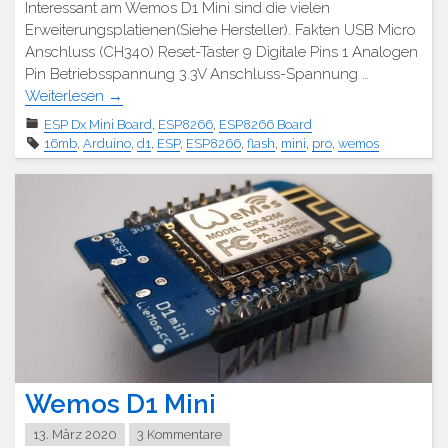
Interessant am Wemos D1 Mini sind die vielen
Erweiterungsplatienen(Siehe Hersteller). Fakten USB Micro
Anschluss (CH340) Reset-Taster 9 Digitale Pins 1 Analogen
Pin Betriebsspannung 3.3V Anschluss-Spannung …
Weiterlesen
→
ESP Dx Mini Board
,
ESP8266
,
ESP8266 Board
16mb
,
Arduino
,
d1
,
ESP
,
ESP8266
,
flash
,
mini
,
pro
,
wemos
Wemos D1 Mini
13. März 2020
3 Kommentare