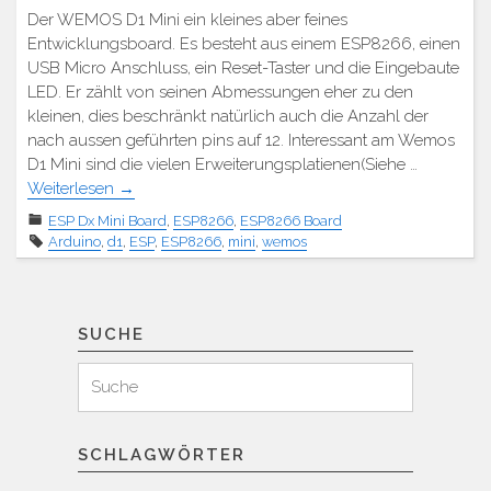
Der WEMOS D1 Mini ein kleines aber feines
Entwicklungsboard. Es besteht aus einem ESP8266, einen
USB Micro Anschluss, ein Reset-Taster und die Eingebaute
LED. Er zählt von seinen Abmessungen eher zu den
kleinen, dies beschränkt natürlich auch die Anzahl der
nach aussen geführten pins auf 12. Interessant am Wemos
D1 Mini sind die vielen Erweiterungsplatienen(Siehe …
Weiterlesen
→
ESP Dx Mini Board
,
ESP8266
,
ESP8266 Board
Arduino
,
d1
,
ESP
,
ESP8266
,
mini
,
wemos
SUCHE
Suchen
Suche
für:
SCHLAGWÖRTER