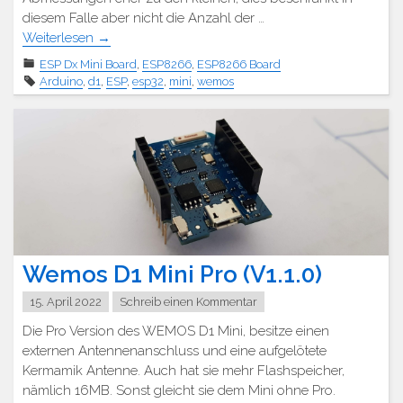
diesem Falle aber nicht die Anzahl der …
Weiterlesen
→
ESP Dx Mini Board
,
ESP8266
,
ESP8266 Board
Arduino
,
d1
,
ESP
,
esp32
,
mini
,
wemos
Wemos D1 Mini Pro (V1.1.0)
15. April 2022
Schreib einen Kommentar
Die Pro Version des WEMOS D1 Mini, besitze einen
externen Antennenanschluss und eine aufgelötete
Kermamik Antenne. Auch hat sie mehr Flashspeicher,
nämlich 16MB. Sonst gleicht sie dem Mini ohne Pro.