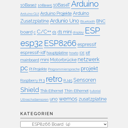
Arduino
10BaseT
10Base2
10Base5
Arduino
Arduino Projekte
Arduino GUI
Ardunio Uno
Zusatzplatine
BNC
Bluetooth
ESP
C/C++
board
d1 mini
c
d1
display
esp32
ESP8266
espressif
espressif-idf
idf
hauptplatine
howto
IDE
netzwerk
mini
Motorbrücke
mainboard
pc
projekt
PI Projekte
Programmiersprache
retro
Sensoren
RJ45
Raspberry PI 3
Shield
Thin-Ethernet
Thik-Ethernet
tutorial
wemos
uno
zusatzplatine
Ultraschallsensoren
KATEGORIEN
Kategorien