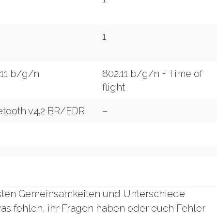
1
.11 b/g/n
802.11 b/g/n + Time of
flight
etooth v4.2 BR/EDR
–
igsten Gemeinsamkeiten und Unterschiede
s fehlen, ihr Fragen haben oder euch Fehler