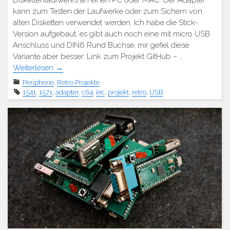
kann zum Testen der Laufwerke oder zum Sichern von
alten Disketten verwendet werden. Ich habe die Stick-
Version aufgebaut, es gibt auch noch eine mit micro USB
Anschluss und DIN6 Rund Buchse, mir gefiel diese
Variante aber besser. Link zum Projekt GitHub – …
Weiterlesen
→
Peripherie
,
Retro Projekte
1541
,
1571
,
adapter
,
c64
,
iec
,
projekt
,
retro
,
USB