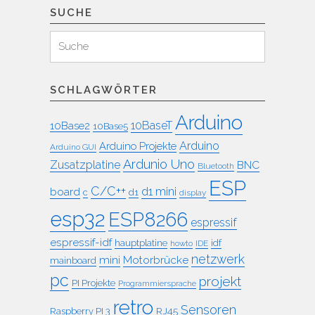
SUCHE
Suchen
Suche
für:
SCHLAGWÖRTER
Arduino
10BaseT
10Base2
10Base5
Arduino
Arduino Projekte
Arduino GUI
Ardunio Uno
Zusatzplatine
BNC
Bluetooth
ESP
C/C++
board
d1 mini
c
d1
display
esp32
ESP8266
espressif
espressif-idf
idf
hauptplatine
howto
IDE
netzwerk
mini
Motorbrücke
mainboard
pc
projekt
PI Projekte
Programmiersprache
retro
Sensoren
RJ45
Raspberry PI 3