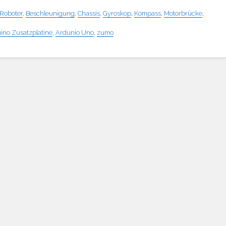
Roboter
,
Beschleunigung
,
Chassis
,
Gyroskop
,
Kompass
,
Motorbrücke
,
ino Zusatzplatine
,
Ardunio Uno
,
zumo