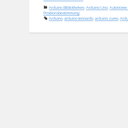
Arduino Bibliotheken
,
Arduino Uno
,
Autonome 
Positionsbestimmung
Arduino
,
arduino leonardo
,
arduino zumo
,
Ardu