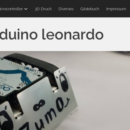
crocontroller
3D Druck
Diverses
Gästebuch
Impressum
rduino leonardo