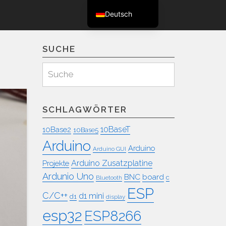
Deutsch
English (UK)
SUCHE
Suchen
Suche
für:
SCHLAGWÖRTER
10BaseT
10Base2
10Base5
Arduino
Arduino
Arduino GUI
Arduino Zusatzplatine
Projekte
Ardunio Uno
BNC
board
c
Bluetooth
ESP
C/C++
d1 mini
d1
display
esp32
ESP8266