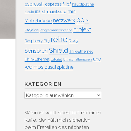
espressif
espressif-idf
hauptplatine
mini
idf
mainboard
howto
IDE
pc
netzwerk
Motorbrücke
PI
projekt
Projekte
Programmiersprache
retro
RJ45
Raspberry PI 3
Shield
Sensoren
Thik-Ethernet
uno
Thin-Ethernet
tutorial
Ultraschallsensoren
wemos
zusatzplatine
KATEGORIEN
Kategorien
Wenn ihr wollt spendiert mir einen
Kaffe, der hält mich sicherlich
beim Erstellen des nächsten