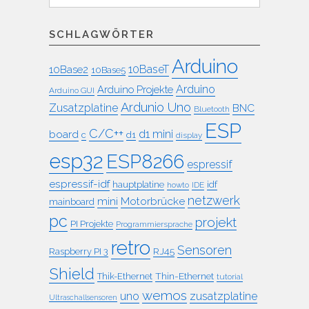
SCHLAGWÖRTER
Arduino
10BaseT
10Base2
10Base5
Arduino
Arduino Projekte
Arduino GUI
Ardunio Uno
Zusatzplatine
BNC
Bluetooth
ESP
C/C++
board
d1 mini
c
d1
display
esp32
ESP8266
espressif
espressif-idf
idf
hauptplatine
howto
IDE
netzwerk
mini
Motorbrücke
mainboard
pc
projekt
PI Projekte
Programmiersprache
retro
Sensoren
RJ45
Raspberry PI 3
Shield
Thin-Ethernet
Thik-Ethernet
tutorial
wemos
uno
zusatzplatine
Ultraschallsensoren