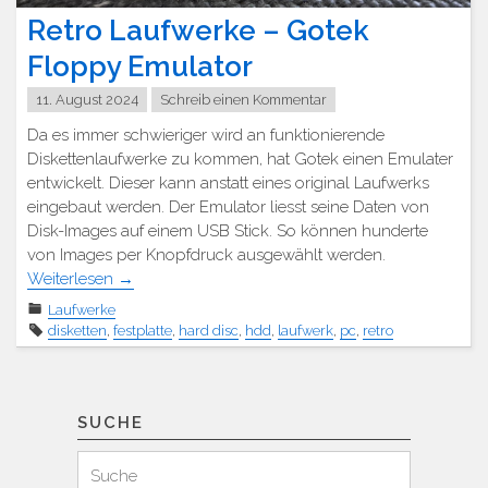
Retro Laufwerke – Gotek
Floppy Emulator
11. August 2024
Schreib einen Kommentar
Da es immer schwieriger wird an funktionierende
Diskettenlaufwerke zu kommen, hat Gotek einen Emulater
entwickelt. Dieser kann anstatt eines original Laufwerks
eingebaut werden. Der Emulator liesst seine Daten von
Disk-Images auf einem USB Stick. So können hunderte
von Images per Knopfdruck ausgewählt werden.
Weiterlesen
→
Laufwerke
disketten
,
festplatte
,
hard disc
,
hdd
,
laufwerk
,
pc
,
retro
SUCHE
Suchen
Suche
für: