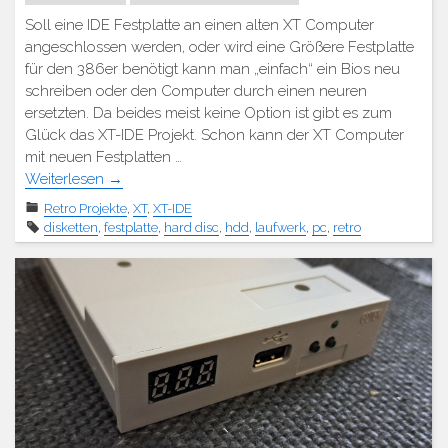
Soll eine IDE Festplatte an einen alten XT Computer
angeschlossen werden, oder wird eine Größere Festplatte
für den 386er benötigt kann man „einfach“ ein Bios neu
schreiben oder den Computer durch einen neuren
ersetzten. Da beides meist keine Option ist gibt es zum
Glück das XT-IDE Projekt. Schon kann der XT Computer
mit neuen Festplatten …
Weiterlesen
→
Retro Projekte
,
XT
,
XT-IDE
disketten
,
festplatte
,
hard disc
,
hdd
,
laufwerk
,
pc
,
retro