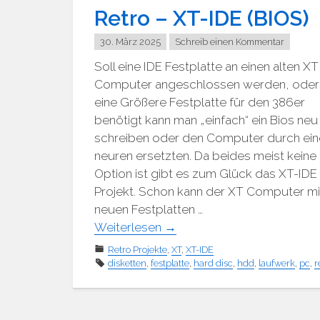
Retro – XT-IDE (BIOS)
30. März 2025
Schreib einen Kommentar
Soll eine IDE Festplatte an einen alten XT
Computer angeschlossen werden, oder
eine Größere Festplatte für den 386er
benötigt kann man „einfach“ ein Bios neu
schreiben oder den Computer durch ein
neuren ersetzten. Da beides meist keine
Option ist gibt es zum Glück das XT-IDE
Projekt. Schon kann der XT Computer mi
neuen Festplatten …
Weiterlesen
→
Retro Projekte
,
XT
,
XT-IDE
disketten
,
festplatte
,
hard disc
,
hdd
,
laufwerk
,
pc
,
r