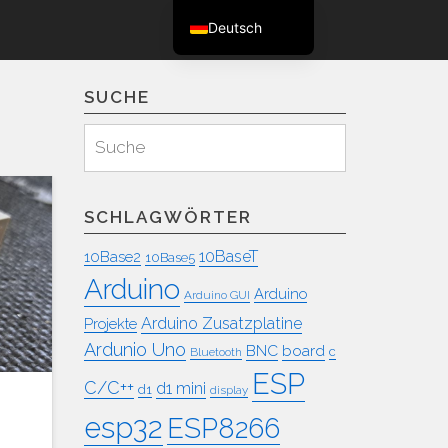
Deutsch
English (UK)
SUCHE
Suchen
Suche
für:
SCHLAGWÖRTER
10BaseT
10Base2
10Base5
Arduino
Arduino
Arduino GUI
Arduino Zusatzplatine
Projekte
Ardunio Uno
BNC
board
c
Bluetooth
ESP
C/C++
d1 mini
d1
display
esp32
ESP8266