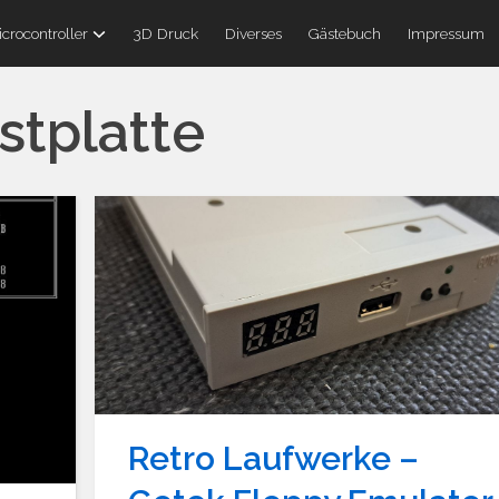
crocontroller
3D Druck
Diverses
Gästebuch
Impressum
stplatte
Retro Laufwerke –