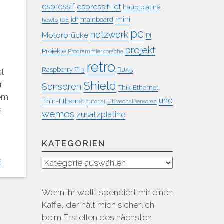
espressif
espressif-idf
hauptplatine
mini
idf
mainboard
howto
IDE
pc
netzwerk
Motorbrücke
PI
projekt
Projekte
Programmiersprache
retro
RJ45
Raspberry PI 3
l
Shield
r
Sensoren
Thik-Ethernet
nem
uno
Thin-Ethernet
tutorial
Ultraschallsensoren
s
wemos
zusatzplatine
KATEGORIEN
o
Kategorien
Wenn ihr wollt spendiert mir einen
Kaffe, der hält mich sicherlich
beim Erstellen des nächsten