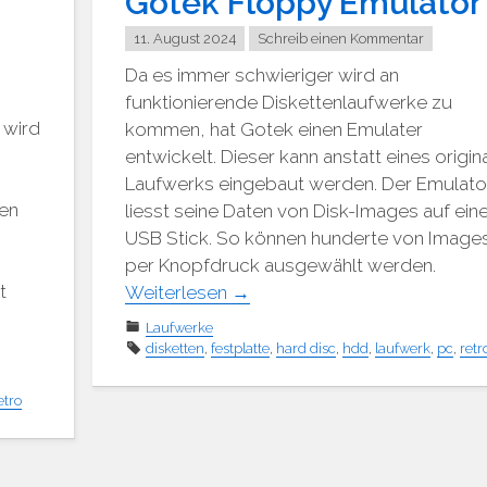
Gotek Floppy Emulator
11. August 2024
Schreib einen Kommentar
Da es immer schwieriger wird an
funktionierende Diskettenlaufwerke zu
 wird
kommen, hat Gotek einen Emulater
entwickelt. Dieser kann anstatt eines origina
Laufwerks eingebaut werden. Der Emulato
en
liesst seine Daten von Disk-Images auf ei
USB Stick. So können hunderte von Image
per Knopfdruck ausgewählt werden.
t
Weiterlesen
→
Laufwerke
disketten
,
festplatte
,
hard disc
,
hdd
,
laufwerk
,
pc
,
retr
etro