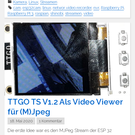
Kamera
,
Linux
,
Streamen
cam
,
esp32cam
,
linux
,
networ video recorder
,
nvr
,
Raspberry Pi
,
Raspberry PI 3
,
raspian
,
shinobi
,
streamen
,
video
TTGO TS V1.2 Als Video Viewer
für (M)Jpeg
18. Mai 2020
1 Kommentar
Die erste Idee war es den MJPeg Stream der ESP 32