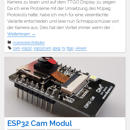
Kamera zu lesen und auf dem TTGO Display zu zeigen.
Da ich eine Probleme mit der Umsetzung des MJpeg
Protokolls hatte, habe ich mich für eine vereinfachte
Variante entschieden und lese nun Schnappschüsse von
der Kamera aus. Dies hat den Vorteil immer wenn der …
Weiterlesen
→
Autonome Roboter
cam
,
esp32
,
esp32cam
,
jpeg
,
ts
,
ttgo
,
viewer
ESP32 Cam Modul