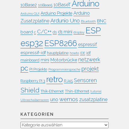
Arduino
10BaseT
10Base2
10Base5
Arduino
Arduino Projekte
Arduino GUI
Ardunio Uno
Zusatzplatine
BNC
Bluetooth
ESP
C/C++
board
d1 mini
c
d1
display
esp32
ESP8266
espressif
espressif-idf
idf
hauptplatine
howto
IDE
netzwerk
mini
Motorbrücke
mainboard
pc
projekt
PI Projekte
Programmiersprache
retro
Sensoren
RJ45
Raspberry PI 3
Shield
Thin-Ethernet
Thik-Ethernet
tutorial
wemos
uno
zusatzplatine
Ultraschallsensoren
KATEGORIEN
Kategorien