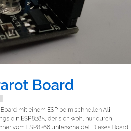
rarot Board
r
 Board mit einem ESP beim schnellen Ali
ings ein ESP8285, der sich wohl nur durch
icher vom ESP8266 unterscheidet. Dieses Board