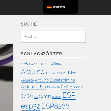
Deutsch
English (UK)
SUCHE
Suchen
Suche
für:
SCHLAGWÖRTER
10BaseT
10Base2
10Base5
Arduino
Arduino
Arduino GUI
Arduino Zusatzplatine
Projekte
Ardunio Uno
BNC
board
c
Bluetooth
ESP
C/C++
d1 mini
d1
display
esp32
ESP8266