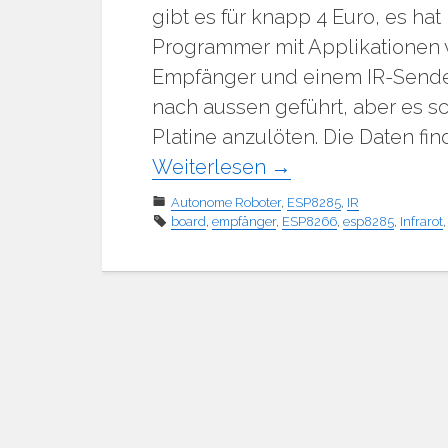
gibt es für knapp 4 Euro, es h
Programmer mit Applikationen ve
Empfänger und einem IR-Sender u
nach aussen geführt, aber es s
Platine anzulöten. Die Daten fi
Weiterlesen
→
Autonome Roboter
,
ESP8285
,
IR
board
,
empfänger
,
ESP8266
,
esp8285
,
Infrarot