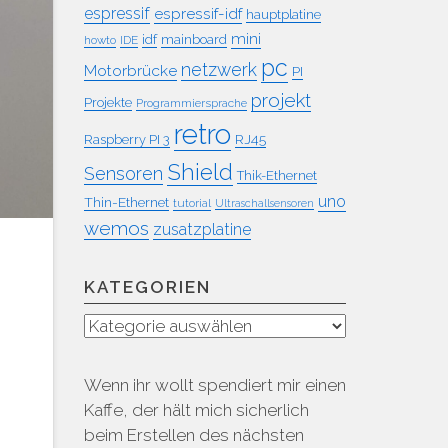
espressif
espressif-idf
hauptplatine
mini
idf
mainboard
howto
IDE
pc
netzwerk
Motorbrücke
PI
projekt
Projekte
Programmiersprache
retro
RJ45
Raspberry PI 3
Shield
Sensoren
Thik-Ethernet
uno
Thin-Ethernet
tutorial
Ultraschallsensoren
wemos
zusatzplatine
KATEGORIEN
Kategorien
Wenn ihr wollt spendiert mir einen
Kaffe, der hält mich sicherlich
beim Erstellen des nächsten