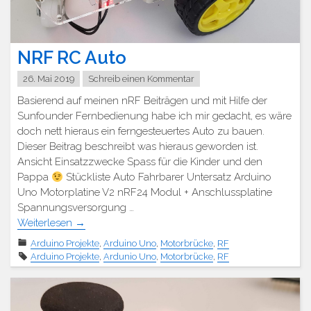
NRF RC Auto
26. Mai 2019
Schreib einen Kommentar
Basierend auf meinen nRF Beiträgen und mit Hilfe der
Sunfounder Fernbedienung habe ich mir gedacht, es wäre
doch nett hieraus ein ferngesteuertes Auto zu bauen.
Dieser Beitrag beschreibt was hieraus geworden ist.
Ansicht Einsatzzwecke Spass für die Kinder und den
Pappa
Stückliste Auto Fahrbarer Untersatz Arduino
Uno Motorplatine V2 nRF24 Modul + Anschlussplatine
Spannungsversorgung …
Weiterlesen
→
Arduino Projekte
,
Arduino Uno
,
Motorbrücke
,
RF
Arduino Projekte
,
Ardunio Uno
,
Motorbrücke
,
RF