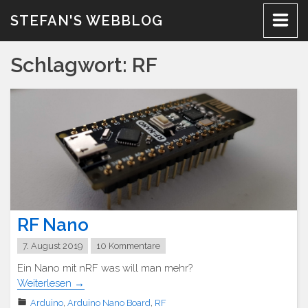
Zum
STEFAN'S WEBBLOG
Inhalt
Schlagwort:
RF
RF Nano
7. August 2019
10 Kommentare
Ein Nano mit nRF was will man mehr?
Weiterlesen
→
Arduino
,
Arduino Nano Board
,
RF