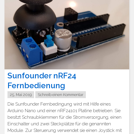
Sunfounder nRF24
Fernbedienung
25. Mai 2019
Schreib einen Kommentar
Die Sunfounder Fernbedingung wird mit Hilfe eines
Arduino Nano und einer nRF24101 Platine betrieben. Sie
besitzt Schraubklemmen für die Stromversorgung, einen
Einschalter und zwei Steckplätze für die genannten
Module. Zur Steruerung verwendet sie einen Joystick mit