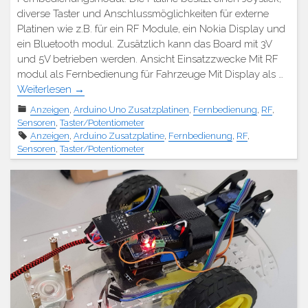
diverse Taster und Anschlussmöglichkeiten für externe
Platinen wie z.B. für ein RF Module, ein Nokia Display und
ein Bluetooth modul. Zusätzlich kann das Board mit 3V
und 5V betrieben werden. Ansicht Einsatzzwecke Mit RF
modul als Fernbedienung für Fahrzeuge Mit Display als …
Weiterlesen
→
Anzeigen
,
Arduino Uno Zusatzplatinen
,
Fernbedienung
,
RF
,
Sensoren
,
Taster/Potentiometer
Anzeigen
,
Arduino Zusatzplatine
,
Fernbedienung
,
RF
,
Sensoren
,
Taster/Potentiometer