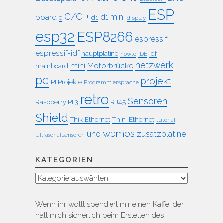
ESP
C/C++
board
d1 mini
c
d1
display
esp32
ESP8266
espressif
espressif-idf
idf
hauptplatine
howto
IDE
netzwerk
mini
Motorbrücke
mainboard
pc
projekt
PI Projekte
Programmiersprache
retro
Sensoren
RJ45
Raspberry PI 3
Shield
Thin-Ethernet
Thik-Ethernet
tutorial
wemos
uno
zusatzplatine
Ultraschallsensoren
KATEGORIEN
Kategorien
Wenn ihr wollt spendiert mir einen Kaffe, der
hält mich sicherlich beim Erstellen des