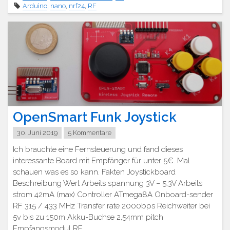
Arduino
,
nano
,
nrf24
,
RF
OpenSmart Funk Joystick
30. Juni 2019
5 Kommentare
Ich brauchte eine Fernsteuerung und fand dieses
interessante Board mit Empfänger für unter 5€. Mal
schauen was es so kann. Fakten Joystickboard
Beschreibung Wert Arbeits spannung 3V – 5,3V Arbeits
strom 42mA (max) Controller ATmega8A Onboard-sender
RF 315 / 433 MHz Transfer rate 2000bps Reichweiter bei
5v bis zu 150m Akku-Buchse 2,54mm pitch
Empfangsmodul RF …