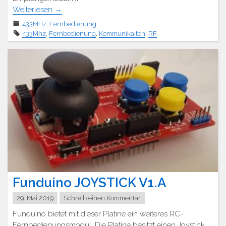
Weiterlesen
→
433MHz
,
Fernbedienung
433Mhz
,
Fernbedienung
,
Kommunikaiton
,
RF
Funduino JOYSTICK V1.A
29. Mai 2019
Schreib einen Kommentar
Funduino bietet mit dieser Platine ein weiteres RC-
Fernbedienungsmodul. Die Platine besitzt einen Joystick,