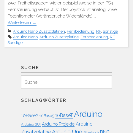
zwei Freiheitsgraden wie er beispielsweise in der PS4
Fernsteuerung verbaut ist. Der Joystick ist analog. Zwei
Potentiometer (Veränderliche Widerstände) …
Weiterlesen
→
Arduino Nano Zusatzplatinen
,
Fernbedienung
,
RF
,
Sonstige
Arduino Nano
,
Arduino Zusatzplatine
,
Fernbedienung
,
RF
,
Sonstige
SUCHE
Suchen
Suche
für:
SCHLAGWÖRTER
Arduino
10BaseT
10Base2
10Base5
Arduino
Arduino Projekte
Arduino GUI
Ardunio Uno
Zusatzplatine
BNC
Bluetooth