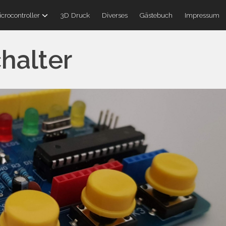
crocontroller
3D Druck
Diverses
Gästebuch
Impressum
halter