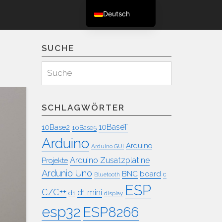
Deutsch
English (UK)
SUCHE
Suchen
Suche
für:
SCHLAGWÖRTER
10BaseT
10Base2
10Base5
Arduino
Arduino
Arduino GUI
Arduino Zusatzplatine
Projekte
Ardunio Uno
BNC
board
c
Bluetooth
ESP
C/C++
d1 mini
d1
display
esp32
ESP8266