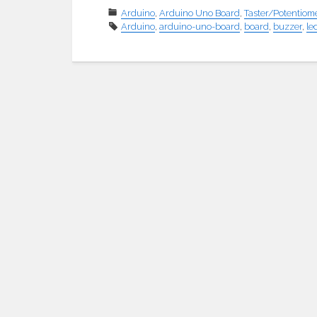
Arduino
,
Arduino Uno Board
,
Taster/Potentiom
Arduino
,
arduino-uno-board
,
board
,
buzzer
,
le