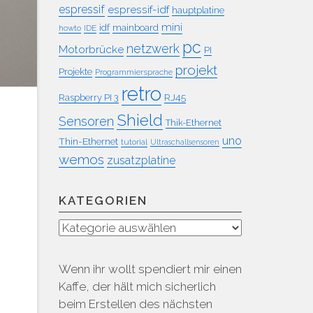
espressif
espressif-idf
hauptplatine
mini
idf
mainboard
howto
IDE
pc
netzwerk
Motorbrücke
PI
projekt
Projekte
Programmiersprache
retro
RJ45
Raspberry PI 3
Shield
Sensoren
Thik-Ethernet
uno
Thin-Ethernet
tutorial
Ultraschallsensoren
wemos
zusatzplatine
KATEGORIEN
Kategorien
Wenn ihr wollt spendiert mir einen
Kaffe, der hält mich sicherlich
beim Erstellen des nächsten