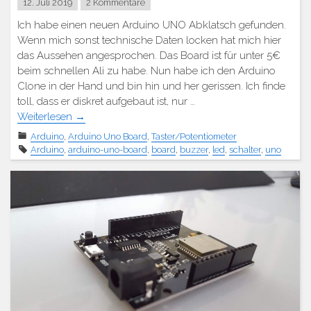
12. Juli 2019
2 Kommentare
Ich habe einen neuen Arduino UNO Abklatsch gefunden.
Wenn mich sonst technische Daten locken hat mich hier
das Aussehen angesprochen. Das Board ist für unter 5€
beim schnellen Ali zu habe. Nun habe ich den Arduino
Clone in der Hand und bin hin und her gerissen. Ich finde
toll, dass er diskret aufgebaut ist, nur …
Weiterlesen
→
Arduino
,
Arduino Uno Board
,
Taster/Potentiometer
Arduino
,
arduino-uno-board
,
board
,
buzzer
,
led
,
schalter
,
uno