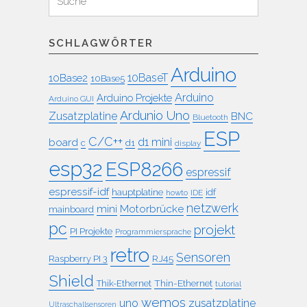
für:
SCHLAGWÖRTER
Arduino
10BaseT
10Base2
10Base5
Arduino
Arduino Projekte
Arduino GUI
Ardunio Uno
Zusatzplatine
BNC
Bluetooth
ESP
C/C++
board
d1 mini
c
d1
display
esp32
ESP8266
espressif
espressif-idf
idf
hauptplatine
howto
IDE
netzwerk
mini
Motorbrücke
mainboard
pc
projekt
PI Projekte
Programmiersprache
retro
Sensoren
RJ45
Raspberry PI 3
Shield
Thin-Ethernet
Thik-Ethernet
tutorial
wemos
uno
zusatzplatine
Ultraschallsensoren