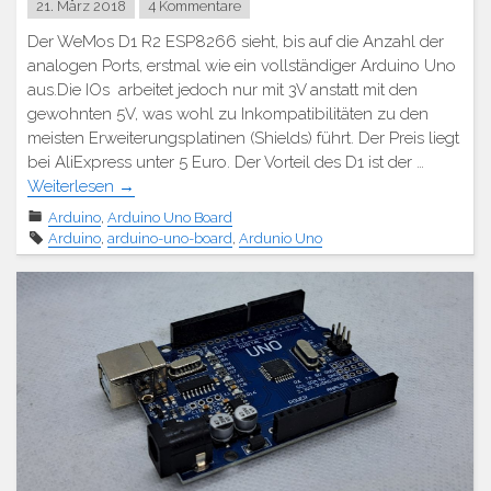
21. März 2018
4 Kommentare
Der WeMos D1 R2 ESP8266 sieht, bis auf die Anzahl der
analogen Ports, erstmal wie ein vollständiger Arduino Uno
aus.Die IOs arbeitet jedoch nur mit 3V anstatt mit den
gewohnten 5V, was wohl zu Inkompatibilitäten zu den
meisten Erweiterungsplatinen (Shields) führt. Der Preis liegt
bei AliExpress unter 5 Euro. Der Vorteil des D1 ist der …
Weiterlesen
→
Arduino
,
Arduino Uno Board
Arduino
,
arduino-uno-board
,
Ardunio Uno