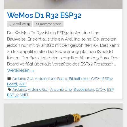
WeMos D1 R32 ESP32
5. April 2019
11 Kommentare
Der WeMos D1 R32 ist ein ESP32 in Arduino Uno
Bauweise. Er sieht aus wie ein Arduino seine IOs arbeiten
jedoch nur mit 3V anstatt mit den gewohnten 5V. Dies kann
zu Inkompatibilitäten bei Erweiterungsplatinen (Shields)
führen. Der Preis liegt beim schnellen Ali unter 5 Euro. Das
Board verfügt über alle Vorszütge des ESP32 Prozessor …
Weiterlesen
→
Arduino GUI
,
Arduino Uno Board
,
Bibliotheken
,
C/C++
,
ESP32
Board
,
WiFi
Arduino
,
Arduino GUI
,
Ardunio Uno
,
Bibliotheken
,
C/C++
,
ESP
,
ESP 32
,
WiFi