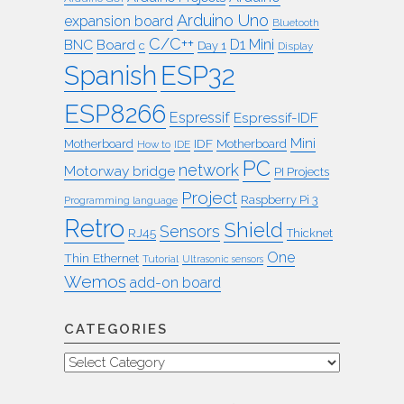
Arduino Uno
expansion board
Bluetooth
C/C++
BNC
Board
D1 Mini
c
Day 1
Display
ESP32
Spanish
ESP8266
Espressif
Espressif-IDF
Mini
IDF
Motherboard
Motherboard
How to
IDE
PC
network
Motorway bridge
PI Projects
Project
Raspberry Pi 3
Programming language
Retro
Shield
Sensors
RJ45
Thicknet
One
Thin Ethernet
Tutorial
Ultrasonic sensors
Wemos
add-on board
CATEGORIES
Categories