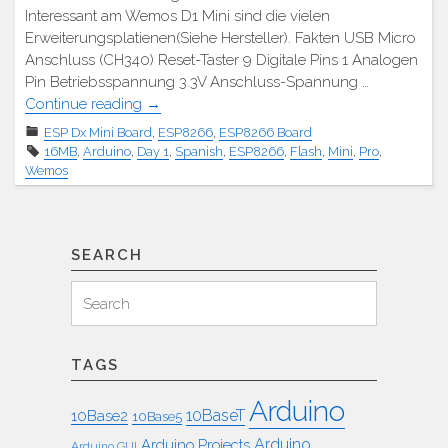
Interessant am Wemos D1 Mini sind die vielen
Erweiterungsplatienen(Siehe Hersteller). Fakten USB Micro
Anschluss (CH340) Reset-Taster 9 Digitale Pins 1 Analogen
Pin Betriebsspannung 3.3V Anschluss-Spannung …
"Wemos
Continue reading
→
D1
ESP Dx Mini Board
,
ESP8266
,
ESP8266 Board
Mini
16MB
,
Arduino
,
Day 1
,
Spanish
,
ESP8266
,
Flash
,
Mini
,
Pro
,
Pro
Wemos
(V1.1.0)"
SEARCH
Search
Search
for:
TAGS
Arduino
10BaseT
10Base2
10Base5
Arduino
Arduino Projects
Arduino GUI