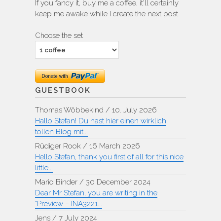
If you fancy it, buy me a coffee, it'll certainly
keep me awake while I create the next post.
Choose the set
GUESTBOOK
Thomas Wöbbekind
/
10. July 2026
Hallo Stefan! Du hast hier einen wirklich
tollen Blog mit...
Rüdiger Rook
/
16 March 2026
Hello Stefan, thank you first of all for this nice
little...
Mario Binder
/
30 December 2024
Dear Mr Stefan, you are writing in the
"Preview – INA3221...
Jens
/
7 July 2024