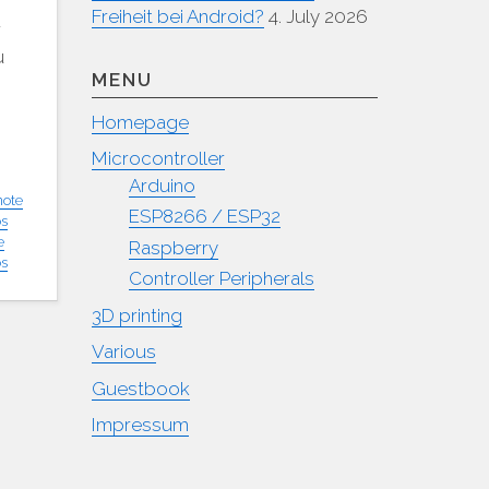
Freiheit bei Android?
4. July 2026
r
u
MENU
Homepage
Microcontroller
Arduino
ote
ESP8266 / ESP32
os
e
Raspberry
os
Controller Peripherals
3D printing
Various
Guestbook
Impressum