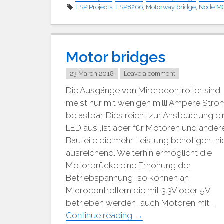
Motorplatine"
ESP Projects
,
ESP8266
,
Motorway bridge
,
Node M
Motor bridges
23 March 2018
Leave a comment
Die Ausgänge von Mircrocontroller sind
meist nur mit wenigen milli Ampere Stro
belastbar. Dies reicht zur Ansteuerung ei
LED aus ,ist aber für Motoren und ander
Bauteile die mehr Leistung benötigen, ni
ausreichend. Weiterhin ermöglicht die
Motorbrücke eine Erhöhung der
Betriebspannung, so können an
Microcontrollern die mit 3.3V oder 5V
betrieben werden, auch Motoren mit …
"Motorbrücken"
Continue reading
→