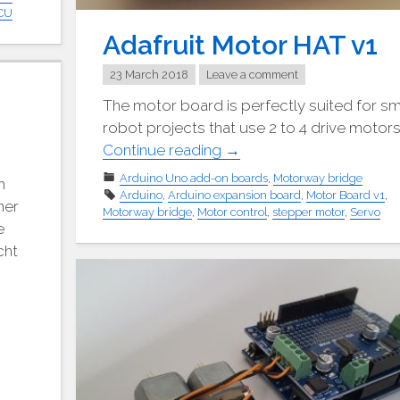
CU
Adafruit Motor HAT v1
23 March 2018
Leave a comment
The motor board is perfectly suited for sm
robot projects that use 2 to 4 drive motors
"Adafruit
Continue reading
→
Motor
Arduino Uno add-on boards
,
Motorway bridge
m
Platine
Arduino
,
Arduino expansion board
,
Motor Board v1
,
ner
Motorway bridge
,
Motor control
,
stepper motor
,
Servo
v1"
e
cht