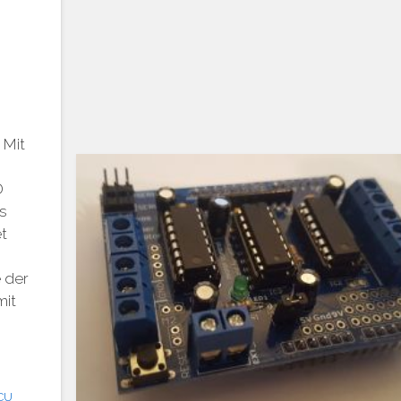
 Mit
D
s
et
 der
mit
CU