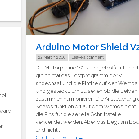
Arduino Motor Shield V
22 March 2018
Leave a comment
Die Motorplatine V2 ist eingetroffen. Ich h
gleich mal das Testprogramm der V1
angepasst und die Platine auf den Wemos
Uno gesteckt, um zu sehen ob die Beiden
oll
zusammen harmonieren. Die Ansteuerung 
Servos funktioniert auf dem Wemos nicht,
dware
die Pins für die serielle Schnittstelle
verwendet werden. Aber das Liegt am Boa
or
und nicht …
"Arduino
Continue reading
→