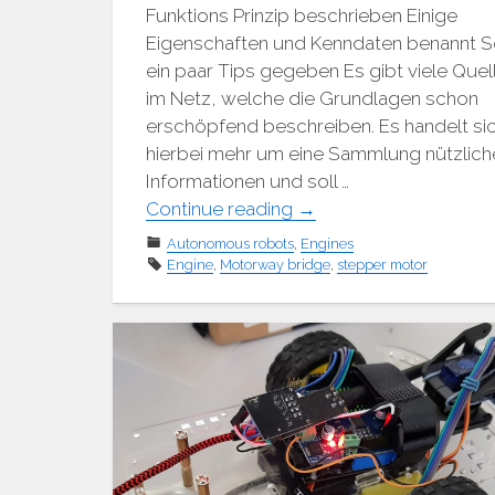
Funktions Prinzip beschrieben Einige
Eigenschaften und Kenndaten benannt 
ein paar Tips gegeben Es gibt viele Quel
im Netz, welche die Grundlagen schon
erschöpfend beschreiben. Es handelt si
hierbei mehr um eine Sammlung nützlich
Informationen und soll …
"Grundlagen
Continue reading
→
Schrittmotor"
Autonomous robots
,
Engines
Engine
,
Motorway bridge
,
stepper motor