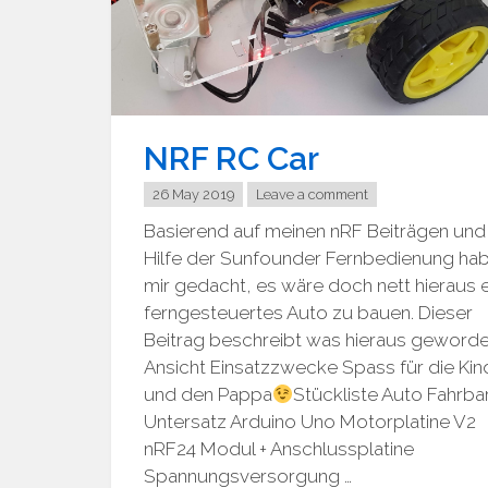
NRF RC Car
26 May 2019
Leave a comment
Basierend auf meinen nRF Beiträgen und
Hilfe der Sunfounder Fernbedienung hab
mir gedacht, es wäre doch nett hieraus e
ferngesteuertes Auto zu bauen. Dieser
Beitrag beschreibt was hieraus geworden
Ansicht Einsatzzwecke Spass für die Kin
und den Pappa
Stückliste Auto Fahrba
Untersatz Arduino Uno Motorplatine V2
nRF24 Modul + Anschlussplatine
Spannungsversorgung …