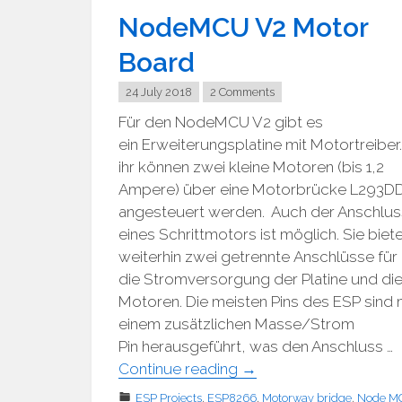
NodeMCU V2 Motor
Board
24 July 2018
2 Comments
Für den NodeMCU V2 gibt es
ein Erweiterungsplatine mit Motortreiber.
ihr können zwei kleine Motoren (bis 1,2
Ampere) über eine Motorbrücke L293D
angesteuert werden. Auch der Anschlus
eines Schrittmotors ist möglich. Sie biet
weiterhin zwei getrennte Anschlüsse für
die Stromversorgung der Platine und die
Motoren. Die meisten Pins des ESP sind 
einem zusätzlichen Masse/Strom
Pin herausgeführt, was den Anschluss …
"NodeMCU
Continue reading
→
V2
ESP Projects
,
ESP8266
,
Motorway bridge
,
Node M