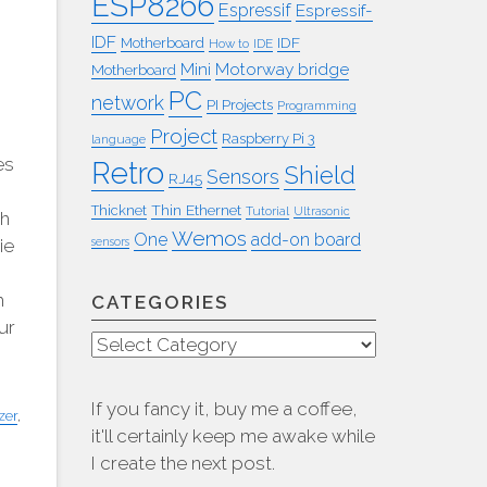
ESP8266
Espressif
Espressif-
IDF
IDF
Motherboard
How to
IDE
Mini
Motorway bridge
Motherboard
PC
network
PI Projects
Programming
Project
Raspberry Pi 3
language
es
Retro
Shield
Sensors
RJ45
Thin Ethernet
Thicknet
Tutorial
Ultrasonic
ch
Wemos
One
add-on board
sensors
ie
h
CATEGORIES
ur
Categories
If you fancy it, buy me a coffee,
zer
,
it'll certainly keep me awake while
I create the next post.