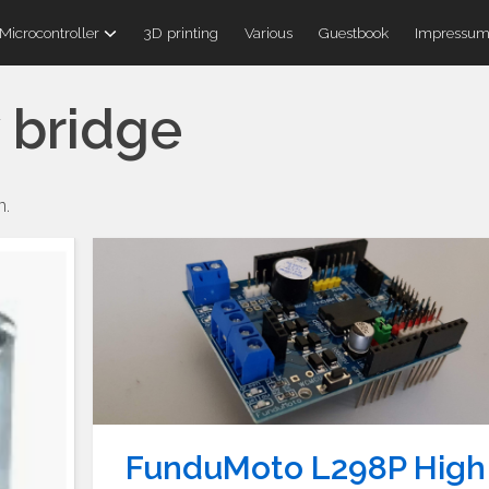
Microcontroller
3D printing
Various
Guestbook
Impressu
 bridge
n.
FunduMoto L298P High