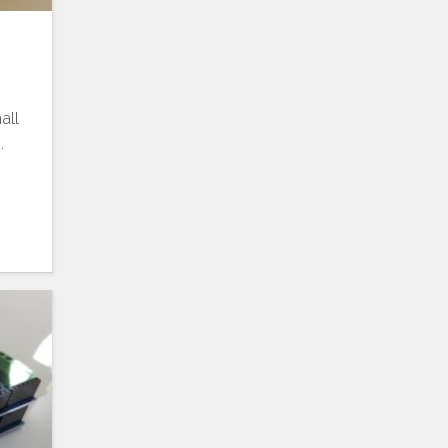
all
.