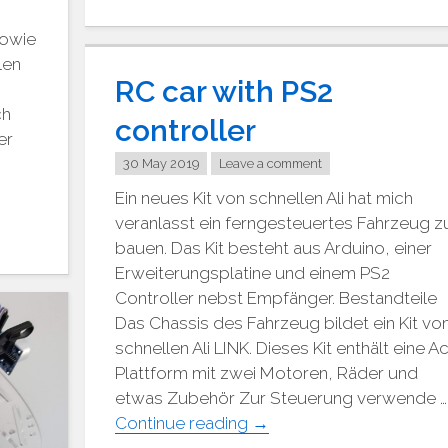
Motorbrücken"
Sowie
len
RC car with PS2
ch
controller
er
30 May 2019
Leave a comment
Ein neues Kit von schnellen Ali hat mich
veranlasst ein ferngesteuertes Fahrzeug z
bauen. Das Kit besteht aus Arduino, einer
Erweiterungsplatine und einem PS2
Controller nebst Empfänger. Bestandteile
Das Chassis des Fahrzeug bildet ein Kit v
schnellen Ali LINK. Dieses Kit enthält eine Ac
Plattform mit zwei Motoren, Räder und
etwas Zubehör Zur Steuerung verwende …
"RC
Continue reading
→
Auto