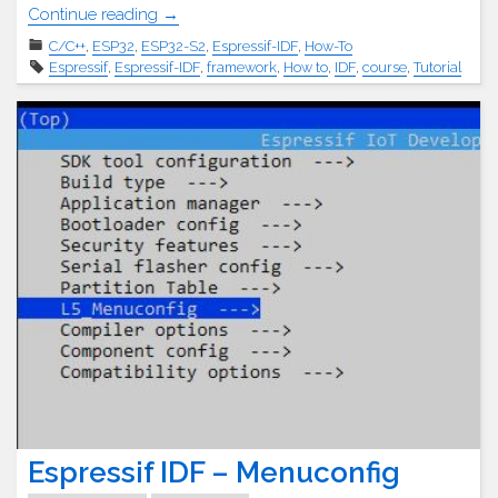
"Espressif
Continue reading
→
IDF
C/C++
,
ESP32
,
ESP32-S2
,
Espressif-IDF
,
How-To
–
Espressif
,
Espressif-IDF
,
framework
,
How to
,
IDF
,
course
,
Tutorial
Tasks"
Espressif IDF – Menuconfig