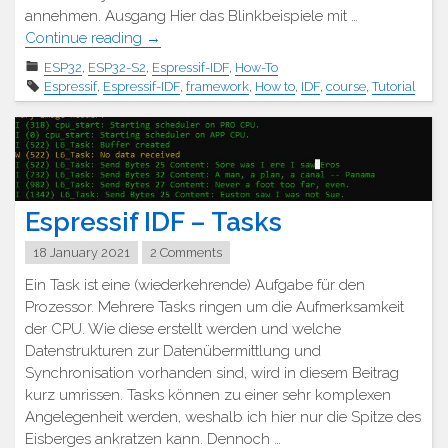
annehmen. Ausgang Hier das Blinkbeispiele mit …
"Espressif
Continue reading
→
IDF
ESP32
,
ESP32-S2
,
Espressif-IDF
,
How-To
–
Espressif
,
Espressif-IDF
,
framework
,
How to
,
IDF
,
course
,
Tutorial
GPIOs"
Espressif IDF – Tasks
18 January 2021
2 Comments
Ein Task ist eine (wiederkehrende) Aufgabe für den
Prozessor. Mehrere Tasks ringen um die Aufmerksamkeit
der CPU. Wie diese erstellt werden und welche
Datenstrukturen zur Datenübermittlung und
Synchronisation vorhanden sind, wird in diesem Beitrag
kurz umrissen. Tasks können zu einer sehr komplexen
Angelegenheit werden, weshalb ich hier nur die Spitze des
Eisberges ankratzen kann. Dennoch …