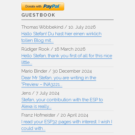
GUESTBOOK
Thomas Wöbbekind
/
10. July 2026
Hallo Stefan! Du hast hier einen wirklich
tollen Blog mit...
Rüdiger Rook
/
16 March 2026
Hello Stefan, thank you first of all for this nice
little...
Mario Binder
/
30 December 2024
Dear Mr Stefan, you are writing in the
"Preview – INA3221...
Jens
/
7 July 2024
Stefan, your contribution with the ESP to
Alexa is really...
Franz Hofmeister
/
20 April 2024
I read your ESP32 pages with interest. I wish I
could with...