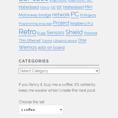
Mini
IDF
Motherboard
Motherboard
How to
IDE
PC
network
Motorway bridge
PI Projects
Project
Raspberry Pi 3
Programming language
Retro
Shield
Sensors
RJ45
Thicknet
One
Thin Ethernet
Tutorial
Ultrasonic sensors
Wemos
add-on board
CATEGORIES
Categories
If you fancy it, buy me a coffee, it'll certainly
keep me awake while I create the next post.
Choose the set