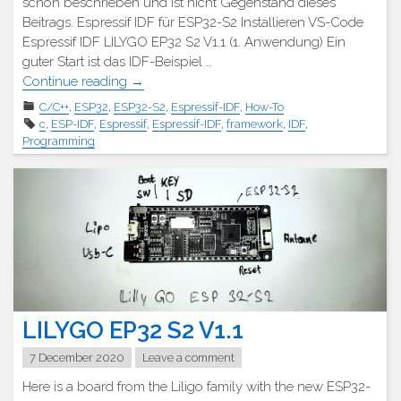
schon beschrieben und ist nicht Gegenstand dieses
Beitrags. Espressif IDF für ESP32-S2 Installieren VS-Code
Espressif IDF LILYGO EP32 S2 V1.1 (1. Anwendung) Ein
guter Start ist das IDF-Beispiel …
"Espressif
Continue reading
→
IDF
C/C++
,
ESP32
,
ESP32-S2
,
Espressif-IDF
,
How-To
–
c
,
ESP-IDF
,
Espressif
,
Espressif-IDF
,
framework
,
IDF
,
Projekt
Programming
erstellen"
LILYGO EP32 S2 V1.1
7 December 2020
Leave a comment
Here is a board from the Liligo family with the new ESP32-