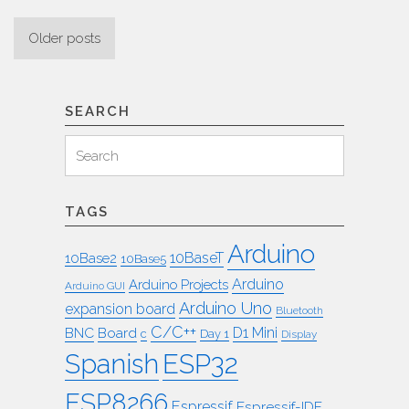
Posts
Older posts
navigation
SEARCH
Search
Search
for:
TAGS
Arduino
10BaseT
10Base2
10Base5
Arduino
Arduino Projects
Arduino GUI
Arduino Uno
expansion board
Bluetooth
C/C++
BNC
Board
D1 Mini
c
Day 1
Display
ESP32
Spanish
ESP8266
Espressif
Espressif-IDF