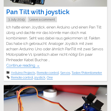
Pan Tilt with joystick
3 July 2019
Leave a comment
Ich hatte einen Joystick, einen Arduino und einen Pan Tilt
übrig und dachte mir das könnte man doch mal
kombinieren. Seht was dabei raus gekommen ist. Fakten
Das habe ich gebraucht: Analoger Joystick mit zwei
achsen Ardurino Uno oder ähnlich PanTilt mit zwei Servos
Motorplatine V1 (praktisch aber nicht nötig) Ein paar
Pinheader Kabel Buchse …
"Pan
Continue reading
→
Tilt
Arduino Projects
,
Remote control
,
Servos
,
Taster/Potentiometer
mit
Remote control
,
joystick
,
One
Joystick"