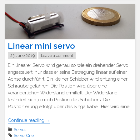
Linear mini servo
23 June 2019
Leave a comment
Ein linearer Servo wird genau so wie ein drehender Servo
angesteuert, nur dass er seine Bewegung linear auf einer
Achse durchführt. Ein kleiner Schieber wird entlang einer
Schraube gefahren. Die Position wird über eine
veränderlichen Widerstand ermittelt. Der Widerstand
ferändert sich je nach Postion des Schiebers. Die
Positionierung erfolgt über das Singalkabel. Hier wird eine
…
"Linearer
Continue reading
→
Mini
Servos
Servo"
Servo
,
One