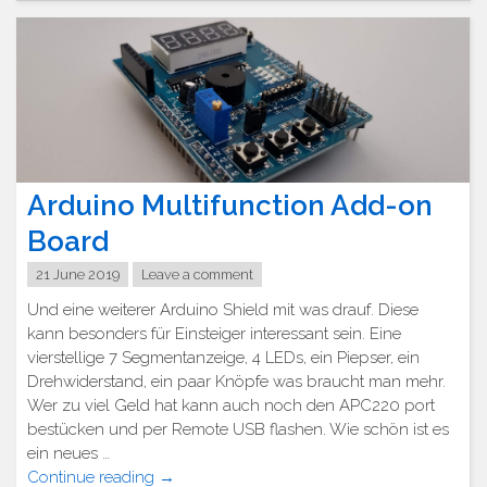
Arduino Multifunction Add-on
Board
21 June 2019
Leave a comment
Und eine weiterer Arduino Shield mit was drauf. Diese
kann besonders für Einsteiger interessant sein. Eine
vierstellige 7 Segmentanzeige, 4 LEDs, ein Piepser, ein
Drehwiderstand, ein paar Knöpfe was braucht man mehr.
Wer zu viel Geld hat kann auch noch den APC220 port
bestücken und per Remote USB flashen. Wie schön ist es
ein neues …
"Arduino
Continue reading
→