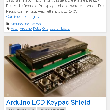
dass ist mir auch noch nicht passiert. Die Platine besitzt 4
Relais, die über die Pins 4-7 geschaltet werden können. Die
Relais können laut Reichelt mit bis zu 240V …
"Arduino
Continue reading
→
4
Arduino Uno
,
Relays
Relais
Actor
,
Arduino
,
Relay
,
One
,
add-on board
Zusatzplatine"
Arduino LCD Keypad Shield
7 November 2018
Leave a comment