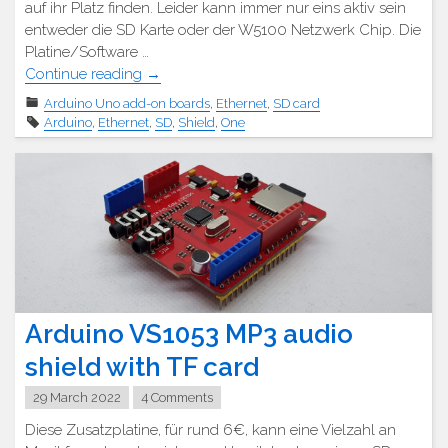
auf ihr Platz finden. Leider kann immer nur eins aktiv sein
entweder die SD Karte oder der W5100 Netzwerk Chip. Die
Platine/Software …
"Arduino
Continue reading
→
Ethernet
Arduino Uno add-on boards
,
Ethernet
,
SD card
Platine
Arduino
,
Ethernet
,
SD
,
Shield
,
One
W5100"
Arduino VS1053 MP3 audio
shield with TF card
29 March 2022
4 Comments
Diese Zusatzplatine, für rund 6€, kann eine Vielzahl an