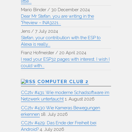
little...
Mario Binder
/
30 December 2024
Dear Mr Stefan, you are writing in the
"Preview – INA3221...
Jens
/
7 July 2024
Stefan, your contribution with the ESP to
Alexa is really...
Franz Hofmeister
/
20 April 2024
I read your ESP32 pages with interest. I wish I
could with...
COMPUTER CLUB 2
CC2tv #431: Wie moderne Schadsoftware im
Netzwerk untertaucht
1. August 2026
CC2tv #430 Wie Kameras Bewegungen
erkennen
18. July 2026
CC2tv #429: Das Ende der Freiheit bei
Android?
4. July 2026