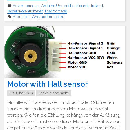
Multifunktions
Advertisements
,
Arduino Uno add-on boards
,
Ireland
,
Zusatzplatine"
Taster/Potentiometer
,
Thermometer
Arduino
,
Ir
,
One
,
add-on board
Motor with Hall sensor
20 June 2019
Leave a comment
Mit Hilfe von Hal-Sensoren Encodern oder Odometrien
können die Umdrehungen von Motorwellen gezählt
werden. Wie fein die Zählung ist hängt von der Auflösung
ab. Ich habe mir mal einen dieser Motoren mit Hal-Sensor
angsehen die Ergebnisse findet ihr hier zusammengefasst.