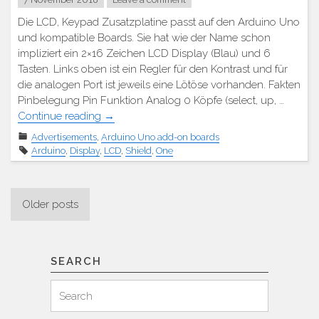
Die LCD, Keypad Zusatzplatine passt auf den Arduino Uno
und kompatible Boards. Sie hat wie der Name schon
impliziert ein 2×16 Zeichen LCD Display (Blau) und 6
Tasten. Links oben ist ein Regler für den Kontrast und für
die analogen Port ist jeweils eine Lötöse vorhanden. Fakten
Pinbelegung Pin Funktion Analog 0 Köpfe (select, up, …
"Arduino
Continue reading
→
LCD
Advertisements
,
Arduino Uno add-on boards
Keypad
Arduino
,
Display
,
LCD
,
Shield
,
One
Shield"
Posts
Older posts
navigation
SEARCH
Search
Search
for: