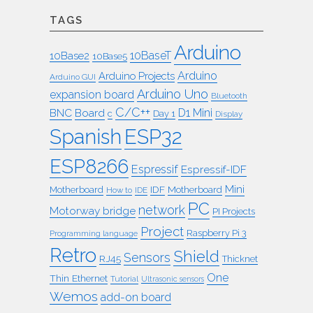
TAGS
Arduino
10BaseT
10Base2
10Base5
Arduino
Arduino Projects
Arduino GUI
Arduino Uno
expansion board
Bluetooth
C/C++
BNC
Board
D1 Mini
c
Day 1
Display
ESP32
Spanish
ESP8266
Espressif
Espressif-IDF
Mini
IDF
Motherboard
Motherboard
How to
IDE
PC
network
Motorway bridge
PI Projects
Project
Raspberry Pi 3
Programming language
Retro
Shield
Sensors
RJ45
Thicknet
One
Thin Ethernet
Tutorial
Ultrasonic sensors
Wemos
add-on board