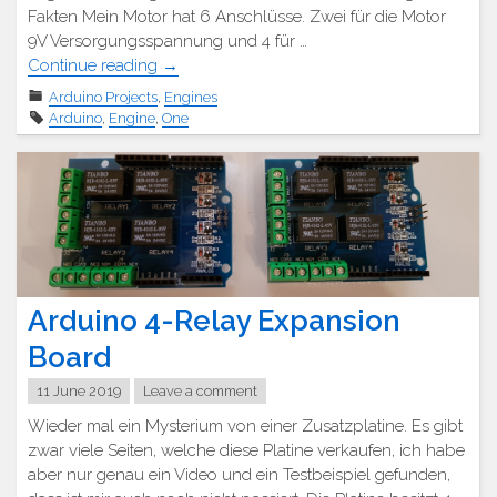
Fakten Mein Motor hat 6 Anschlüsse. Zwei für die Motor
9V Versorgungsspannung und 4 für …
"Motor
Continue reading
→
mit
Arduino Projects
,
Engines
Hal-
Arduino
,
Engine
,
One
Sensor"
Arduino 4-Relay Expansion
Board
11 June 2019
Leave a comment
Wieder mal ein Mysterium von einer Zusatzplatine. Es gibt
zwar viele Seiten, welche diese Platine verkaufen, ich habe
aber nur genau ein Video und ein Testbeispiel gefunden,