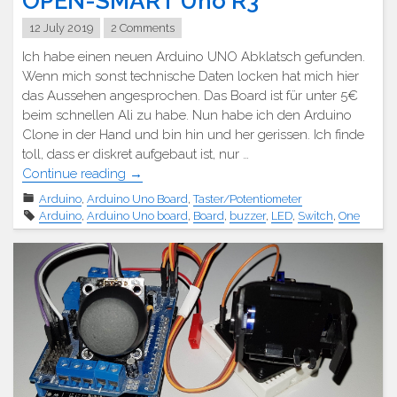
OPEN-SMART Uno R3
12 July 2019
2 Comments
Ich habe einen neuen Arduino UNO Abklatsch gefunden.
Wenn mich sonst technische Daten locken hat mich hier
das Aussehen angesprochen. Das Board ist für unter 5€
beim schnellen Ali zu habe. Nun habe ich den Arduino
Clone in der Hand und bin hin und her gerissen. Ich finde
toll, dass er diskret aufgebaut ist, nur …
"OPEN-
Continue reading
→
SMART
Arduino
,
Arduino Uno Board
,
Taster/Potentiometer
Uno
Arduino
,
Arduino Uno board
,
Board
,
buzzer
,
LED
,
Switch
,
One
R3"