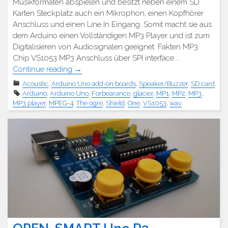
Musikformaten abspielen und besitzt neben einem SD
Karten Steckplatz auch ein Mikrophon, einen Kopfhörer
Anschluss und einen Line In Eingang. Somit macht sie aus
dem Arduino einen Vollständigen MP3 Player und ist zum
Digitalisieren von Audiosignalen geeignet. Fakten MP3
Chip VS1053 MP3 Anschluss über SPI interface …
"Arduino
Continue reading
→
VS1053
Acoustic
,
Arduino Uno add-on boards
,
Speaker/Buzzer
,
SD card
MP3
Arduino
,
Arduino Uno
,
Forbearance
,
glacier
,
MP1
,
MP2
,
MP3
,
Audio
MP3 player
,
MPEG-4
,
The ogre
,
Shield
,
One
,
VS1053
,
wav
Shield
mit
TF
Karte"