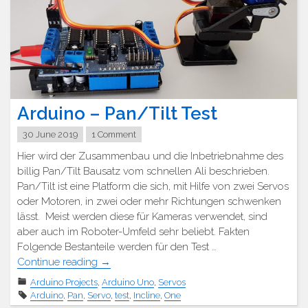
Arduino – Pan/Tilt Test
30 June 2019
1 Comment
Hier wird der Zusammenbau und die Inbetriebnahme des
billig Pan/Tilt Bausatz vom schnellen Ali beschrieben.
Pan/Tilt ist eine Platform die sich, mit Hilfe von zwei Servos
oder Motoren, in zwei oder mehr Richtungen schwenken
lässt. Meist werden diese für Kameras verwendet, sind
aber auch im Roboter-Umfeld sehr beliebt. Fakten
Folgende Bestanteile werden für den Test …
"Arduino
Continue reading
→
–
Arduino Projects
,
Arduino Uno
,
Servos
Pan/Tilt
Arduino
,
Pan
,
Servo
,
test
,
Incline
,
One
Test"