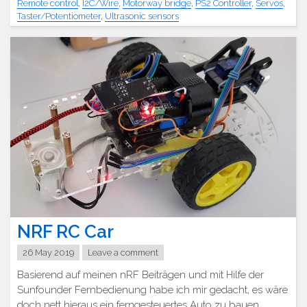
Remote control
,
I2C/Wire
,
Motorway bridge
,
PS2 Controller
,
Servos
,
Taster/Potentiometer
,
Ultrasonic sensors
NRF RC Car
26 May 2019
Leave a comment
Basierend auf meinen nRF Beiträgen und mit Hilfe der
Sunfounder Fernbedienung habe ich mir gedacht, es wäre
doch nett hieraus ein ferngesteuertes Auto zu bauen.