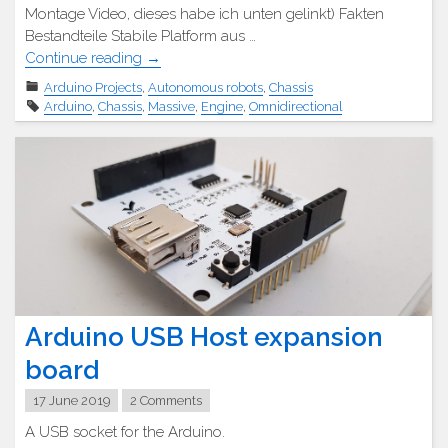
Montage Video, dieses habe ich unten gelinkt) Fakten
Bestandteile Stabile Platform aus …
"Dreieckiges
Continue reading
→
Roboter
Arduino Projects
,
Autonomous robots
,
Chassis
Chassis
Arduino
,
Chassis
,
Massive
,
Engine
,
Omnidirectional
mit
omnidirektionalen
Rädern"
Arduino USB Host expansion
board
17 June 2019
2 Comments
A USB socket for the Arduino.