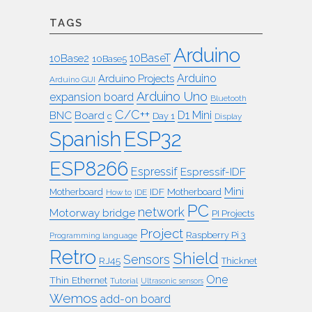
TAGS
Arduino
10BaseT
10Base2
10Base5
Arduino
Arduino Projects
Arduino GUI
Arduino Uno
expansion board
Bluetooth
C/C++
BNC
Board
D1 Mini
c
Day 1
Display
ESP32
Spanish
ESP8266
Espressif
Espressif-IDF
Mini
IDF
Motherboard
Motherboard
How to
IDE
PC
network
Motorway bridge
PI Projects
Project
Raspberry Pi 3
Programming language
Retro
Shield
Sensors
RJ45
Thicknet
One
Thin Ethernet
Tutorial
Ultrasonic sensors
Wemos
add-on board