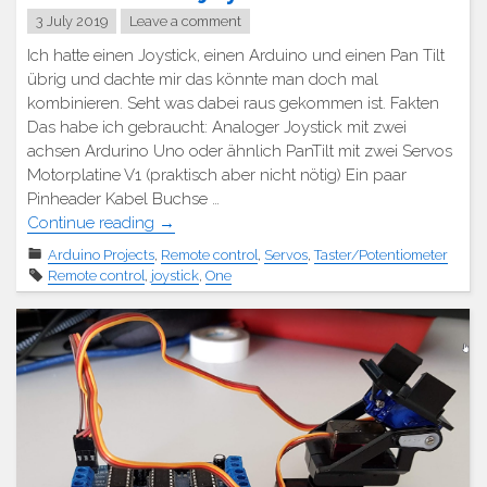
3 July 2019
Leave a comment
Ich hatte einen Joystick, einen Arduino und einen Pan Tilt
übrig und dachte mir das könnte man doch mal
kombinieren. Seht was dabei raus gekommen ist. Fakten
Das habe ich gebraucht: Analoger Joystick mit zwei
achsen Ardurino Uno oder ähnlich PanTilt mit zwei Servos
Motorplatine V1 (praktisch aber nicht nötig) Ein paar
Pinheader Kabel Buchse …
"Pan
Continue reading
→
Tilt
Arduino Projects
,
Remote control
,
Servos
,
Taster/Potentiometer
mit
Remote control
,
joystick
,
One
Joystick"