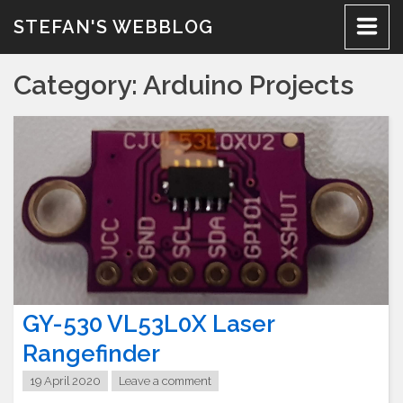
Skip
STEFAN'S WEBBLOG
to
content
Category:
Arduino Projects
GY-530 VL53L0X Laser
Rangefinder
19 April 2020
Leave a comment