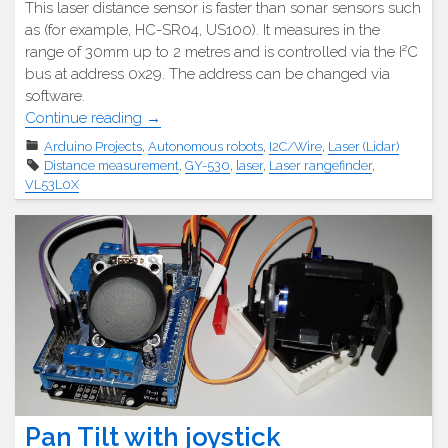
This laser distance sensor is faster than sonar sensors such
as (for example, HC-SR04, US100). It measures in the
range of 30mm up to 2 metres and is controlled via the I²C
bus at address 0x29. The address can be changed via
software.
"GY-
Continue reading
→
530
Arduino Projects
,
Autonomous robots
,
I2C/Wire
,
Laser (Lidar)
VL53L0X
Distance measurement
,
GY-530
,
laser
,
Laser rangefinder
,
Laser-
VL53L0X
Entfernungsmesser"
Pan Tilt with joystick