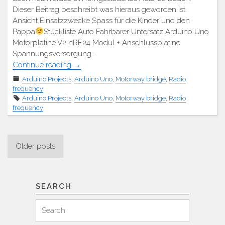
Dieser Beitrag beschreibt was hieraus geworden ist.
Ansicht Einsatzzwecke Spass für die Kinder und den
Pappa
Stückliste Auto Fahrbarer Untersatz Arduino Uno
Motorplatine V2 nRF24 Modul + Anschlussplatine
Spannungsversorgung …
"NRF
Continue reading
→
RC
Arduino Projects
,
Arduino Uno
,
Motorway bridge
,
Radio
Auto"
frequency
Arduino Projects
,
Arduino Uno
,
Motorway bridge
,
Radio
frequency
Posts
Older posts
navigation
SEARCH
Search
Search
for: