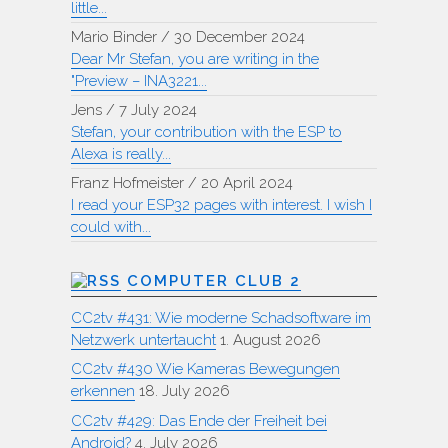
little...
Mario Binder
/
30 December 2024
Dear Mr Stefan, you are writing in the
"Preview – INA3221...
Jens
/
7 July 2024
Stefan, your contribution with the ESP to
Alexa is really...
Franz Hofmeister
/
20 April 2024
I read your ESP32 pages with interest. I wish I
could with...
COMPUTER CLUB 2
CC2tv #431: Wie moderne Schadsoftware im
Netzwerk untertaucht
1. August 2026
CC2tv #430 Wie Kameras Bewegungen
erkennen
18. July 2026
CC2tv #429: Das Ende der Freiheit bei
Android?
4. July 2026