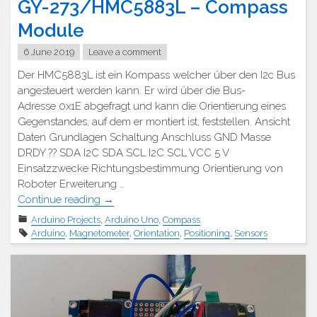
GY-273/HMC5883L – Compass
Module
6 June 2019
Leave a comment
Der HMC5883L ist ein Kompass welcher über den I2c Bus
angesteuert werden kann. Er wird über die Bus-
Adresse 0x1E abgefragt und kann die Orientierung eines
Gegenstandes, auf dem er montiert ist, feststellen. Ansicht
Daten Grundlagen Schaltung Anschluss GND Masse
DRDY ?? SDA I2C SDA SCL I2C SCL VCC 5 V
Einsatzzwecke Richtungsbestimmung Orientierung von
Roboter Erweiterung …
"GY-
Continue reading
→
273/HMC5883L
Arduino Projects
,
Arduino Uno
,
Compass
–
Arduino
,
Magnetometer
,
Orientation
,
Positioning
,
Sensors
Kompassmodul"