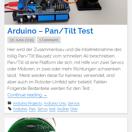
Arduino – Pan/Tilt Test
30 June 2019
1 Comment
Hier wird der Zusammenbau und die Inbetriebnahme des
billig Pan/Tilt Bausatz vom schnellen Ali beschrieben.
Pan/Tilt ist eine Platform die sich, mit Hilfe von zwei Servos
oder Motoren, in zwei oder mehr Richtungen schwenken
lässt. Meist werden diese für Kameras verwendet, sind
aber auch im Roboter-Umfeld sehr beliebt. Fakten
Folgende Bestanteile werden für den Test …
"Arduino
Continue reading
→
–
Arduino Projects
,
Arduino Uno
,
Servos
Pan/Tilt
Arduino
,
Pan
,
Servo
,
test
,
Incline
,
One
Test"