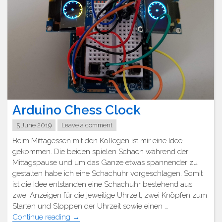
Arduino Chess Clock
5 June 2019
Leave a comment
Beim Mittagessen mit den Kollegen ist mir eine Idee
gekommen. Die beiden spielen Schach während der
Mittagspause und um das Ganze etwas spannender zu
gestalten habe ich eine Schachuhr vorgeschlagen. Somit
ist die Idee entstanden eine Schachuhr bestehend aus
zwei Anzeigen für die jeweilige Uhrzeit, zwei Knöpfen zum
Starten und Stoppen der Uhrzeit sowie einen …
"Arduino
Continue reading
→