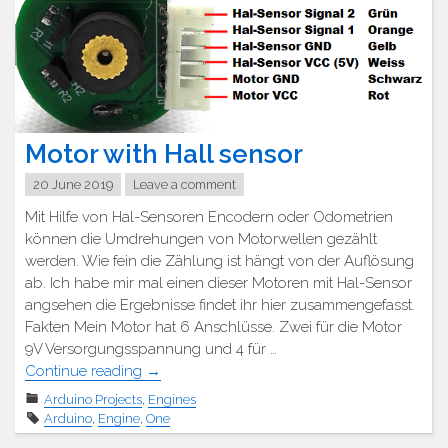
Motor with Hall sensor
20 June 2019
Leave a comment
Mit Hilfe von Hal-Sensoren Encodern oder Odometrien
können die Umdrehungen von Motorwellen gezählt
werden. Wie fein die Zählung ist hängt von der Auflösung
ab. Ich habe mir mal einen dieser Motoren mit Hal-Sensor
angsehen die Ergebnisse findet ihr hier zusammengefasst.
Fakten Mein Motor hat 6 Anschlüsse. Zwei für die Motor
9V Versorgungsspannung und 4 für …
"Motor
Continue reading
→
mit
Arduino Projects
,
Engines
Hal-
Arduino
,
Engine
,
One
Sensor"