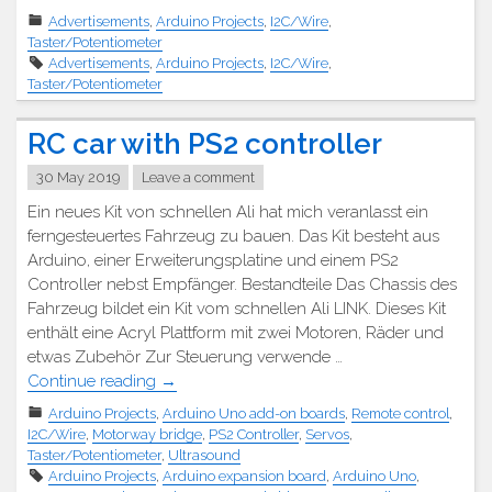
Schach-
Advertisements
,
Arduino Projects
,
I2C/Wire
,
Uhr"
Taster/Potentiometer
Advertisements
,
Arduino Projects
,
I2C/Wire
,
Taster/Potentiometer
RC car with PS2 controller
30 May 2019
Leave a comment
Ein neues Kit von schnellen Ali hat mich veranlasst ein
ferngesteuertes Fahrzeug zu bauen. Das Kit besteht aus
Arduino, einer Erweiterungsplatine und einem PS2
Controller nebst Empfänger. Bestandteile Das Chassis des
Fahrzeug bildet ein Kit vom schnellen Ali LINK. Dieses Kit
enthält eine Acryl Plattform mit zwei Motoren, Räder und
etwas Zubehör Zur Steuerung verwende …
"RC
Continue reading
→
Auto
Arduino Projects
,
Arduino Uno add-on boards
,
Remote control
,
mit
I2C/Wire
,
Motorway bridge
,
PS2 Controller
,
Servos
,
PS2
Taster/Potentiometer
,
Ultrasound
Controller"
Arduino Projects
,
Arduino expansion board
,
Arduino Uno
,