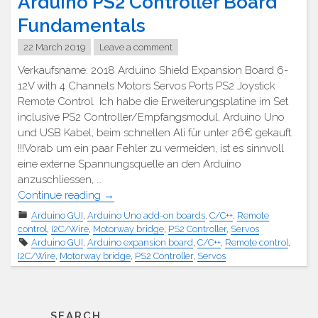
Arduino PS2 Controller Board
Fundamentals
22 March 2019
Leave a comment
Verkaufsname: 2018 Arduino Shield Expansion Board 6-
12V with 4 Channels Motors Servos Ports PS2 Joystick
Remote Control Ich habe die Erweiterungsplatine im Set
inclusive PS2 Controller/Empfangsmodul, Arduino Uno
und USB Kabel, beim schnellen Ali für unter 26€ gekauft.
!!!Vorab um ein paar Fehler zu vermeiden, ist es sinnvoll
eine externe Spannungsquelle an den Arduino
anzuschliessen, …
"Arduino
Continue reading
→
PS2
Arduino GUI
,
Arduino Uno add-on boards
,
C/C++
,
Remote
Controller
control
,
I2C/Wire
,
Motorway bridge
,
PS2 Controller
,
Servos
Platine
Arduino GUI
,
Arduino expansion board
,
C/C++
,
Remote control
,
Grundlagen"
I2C/Wire
,
Motorway bridge
,
PS2 Controller
,
Servos
SEARCH