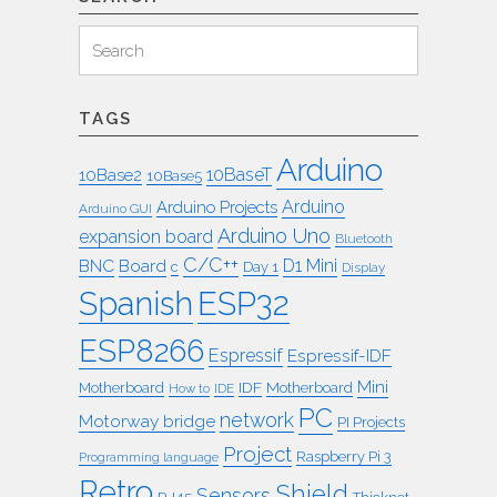
Search
Search
for:
TAGS
Arduino
10BaseT
10Base2
10Base5
Arduino
Arduino Projects
Arduino GUI
Arduino Uno
expansion board
Bluetooth
C/C++
BNC
Board
D1 Mini
c
Day 1
Display
ESP32
Spanish
ESP8266
Espressif
Espressif-IDF
Mini
IDF
Motherboard
Motherboard
How to
IDE
PC
network
Motorway bridge
PI Projects
Project
Raspberry Pi 3
Programming language
Retro
Shield
Sensors