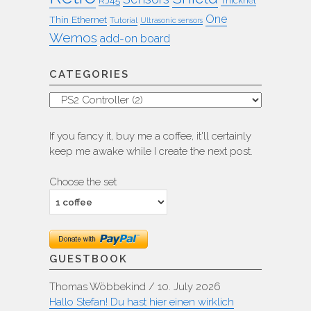
RJ45
Thicknet
One
Thin Ethernet
Tutorial
Ultrasonic sensors
Wemos
add-on board
CATEGORIES
Categories
If you fancy it, buy me a coffee, it'll certainly
keep me awake while I create the next post.
Choose the set
GUESTBOOK
Thomas Wöbbekind
/
10. July 2026
Hallo Stefan! Du hast hier einen wirklich