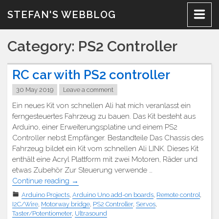
Skip
STEFAN'S WEBBLOG
to
content
Category:
PS2 Controller
RC car with PS2 controller
30 May 2019
Leave a comment
Ein neues Kit von schnellen Ali hat mich veranlasst ein
ferngesteuertes Fahrzeug zu bauen. Das Kit besteht aus
Arduino, einer Erweiterungsplatine und einem PS2
Controller nebst Empfänger. Bestandteile Das Chassis des
Fahrzeug bildet ein Kit vom schnellen Ali LINK. Dieses Kit
enthält eine Acryl Plattform mit zwei Motoren, Räder und
etwas Zubehör Zur Steuerung verwende …
"RC
Continue reading
→
Auto
Arduino Projects
,
Arduino Uno add-on boards
,
Remote control
,
mit
I2C/Wire
,
Motorway bridge
,
PS2 Controller
,
Servos
,
PS2
Taster/Potentiometer
,
Ultrasound