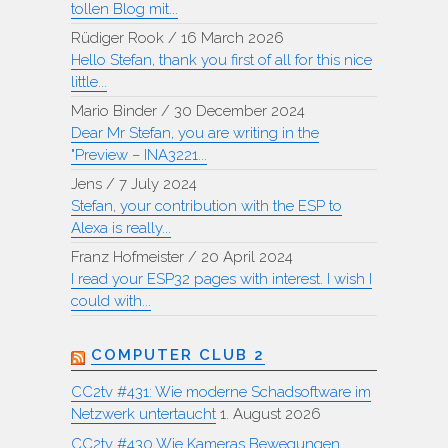
tollen Blog mit...
Rüdiger Rook
/
16 March 2026
Hello Stefan, thank you first of all for this nice
little...
Mario Binder
/
30 December 2024
Dear Mr Stefan, you are writing in the
"Preview – INA3221...
Jens
/
7 July 2024
Stefan, your contribution with the ESP to
Alexa is really...
Franz Hofmeister
/
20 April 2024
I read your ESP32 pages with interest. I wish I
could with...
COMPUTER CLUB 2
CC2tv #431: Wie moderne Schadsoftware im
Netzwerk untertaucht
1. August 2026
CC2tv #430 Wie Kameras Bewegungen