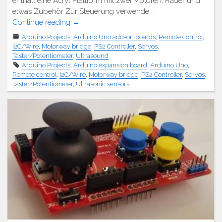
enthält eine Acryl Plattform mit zwei Motoren, Räder und
etwas Zubehör Zur Steuerung verwende …
"RC
Continue reading
→
Auto
Arduino Projects
,
Arduino Uno add-on boards
,
Remote control
,
mit
I2C/Wire
,
Motorway bridge
,
PS2 Controller
,
Servos
,
PS2
Taster/Potentiometer
,
Ultrasound
Controller"
Arduino Projects
,
Arduino expansion board
,
Arduino Uno
,
Remote control
,
I2C/Wire
,
Motorway bridge
,
PS2 Controller
,
Servos
,
Taster/Potentiometer
,
Ultrasonic sensors