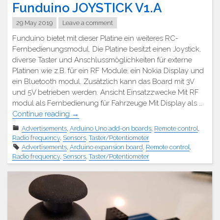
Funduino JOYSTICK V1.A
29 May 2019
Leave a comment
Funduino bietet mit dieser Platine ein weiteres RC-
Fernbedienungsmodul. Die Platine besitzt einen Joystick,
diverse Taster und Anschlussmöglichkeiten für externe
Platinen wie z.B. für ein RF Module, ein Nokia Display und
ein Bluetooth modul. Zusätzlich kann das Board mit 3V
und 5V betrieben werden. Ansicht Einsatzzwecke Mit RF
modul als Fernbedienung für Fahrzeuge Mit Display als …
"Funduino
Continue reading
→
JOYSTICK
Advertisements
,
Arduino Uno add-on boards
,
Remote control
,
V1.A"
Radio frequency
,
Sensors
,
Taster/Potentiometer
Advertisements
,
Arduino expansion board
,
Remote control
,
Radio frequency
,
Sensors
,
Taster/Potentiometer