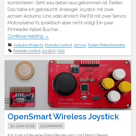
kombinieren. Seht was dabei raus gekommen ist. Fakten
Das habe ich gebraucht: Analoger Joystick mit zwei
achsen Ardurino Uno oder ähnlich PanTilt mit zwei Servos
Motorplatine V1 (praktisch aber nicht nötig) Ein paar
Pinheader Kabel Buchse …
"Pan
Continue reading
→
Tilt
Arduino Projects
,
Remote control
,
Servos
,
Taster/Potentiometer
mit
Remote control
,
joystick
,
One
Joystick"
OpenSmart Wireless Joystick
30 June 2019
5 Comments
Ich brauchte eine Fernsteuerung und fand dieses