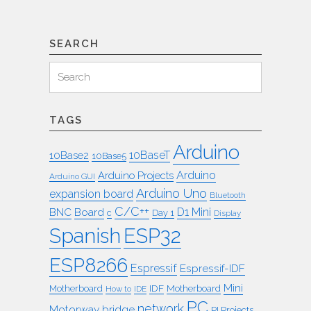
SEARCH
Search
Search
for:
TAGS
Arduino
10BaseT
10Base2
10Base5
Arduino
Arduino Projects
Arduino GUI
Arduino Uno
expansion board
Bluetooth
C/C++
BNC
Board
D1 Mini
c
Day 1
Display
ESP32
Spanish
ESP8266
Espressif
Espressif-IDF
Mini
IDF
Motherboard
Motherboard
How to
IDE
PC
network
Motorway bridge
PI Projects