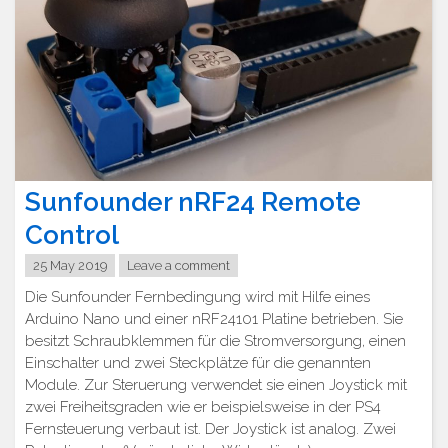
Sunfounder nRF24 Remote
Control
25 May 2019
Leave a comment
Die Sunfounder Fernbedingung wird mit Hilfe eines
Arduino Nano und einer nRF24101 Platine betrieben. Sie
besitzt Schraubklemmen für die Stromversorgung, einen
Einschalter und zwei Steckplätze für die genannten
Module. Zur Steruerung verwendet sie einen Joystick mit
zwei Freiheitsgraden wie er beispielsweise in der PS4
Fernsteuerung verbaut ist. Der Joystick ist analog. Zwei