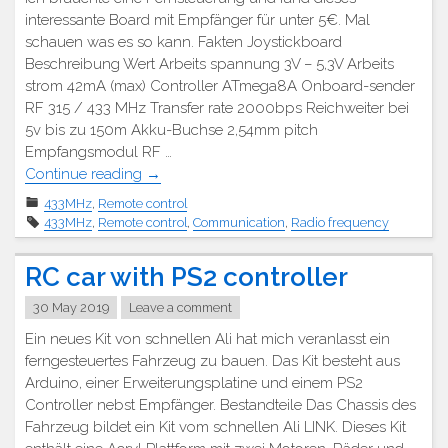
interessante Board mit Empfänger für unter 5€. Mal
schauen was es so kann. Fakten Joystickboard
Beschreibung Wert Arbeits spannung 3V – 5,3V Arbeits
strom 42mA (max) Controller ATmega8A Onboard-sender
RF 315 / 433 MHz Transfer rate 2000bps Reichweiter bei
5v bis zu 150m Akku-Buchse 2,54mm pitch
Empfangsmodul RF …
"OpenSmart
Continue reading
→
Funk
433MHz
,
Remote control
Joystick"
433MHz
,
Remote control
,
Communication
,
Radio frequency
RC car with PS2 controller
30 May 2019
Leave a comment
Ein neues Kit von schnellen Ali hat mich veranlasst ein
ferngesteuertes Fahrzeug zu bauen. Das Kit besteht aus
Arduino, einer Erweiterungsplatine und einem PS2
Controller nebst Empfänger. Bestandteile Das Chassis des
Fahrzeug bildet ein Kit vom schnellen Ali LINK. Dieses Kit