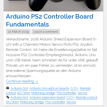
Arduino PS2 Controller Board
Fundamentals
22 March 2019
Leave a comment
Verkaufsname: 2018 Arduino Shield Expansion Board 6-
12V with 4 Channels Motors Servos Ports PS2 Joystick
Remote Control Ich habe die Erweiterungsplatine im Set
inclusive PS2 Controller/Empfangsmodul, Arduino Uno
und USB Kabel, beim schnellen Ali für unter 26€ gekauft.
!!!Vorab um ein paar Fehler zu vermeiden, ist es sinnvoll
eine externe Spannungsquelle an den Arduino
anzuschliessen, …
"Arduino
Continue reading
→
PS2
Arduino GUI
,
Arduino Uno add-on boards
,
C/C++
,
Remote
Controller
control
,
I2C/Wire
,
Motorway bridge
,
PS2 Controller
,
Servos
Platine
Arduino GUI
,
Arduino expansion board
,
C/C++
,
Remote control
,
Grundlagen"
I2C/Wire
,
Motorway bridge
,
PS2 Controller
,
Servos