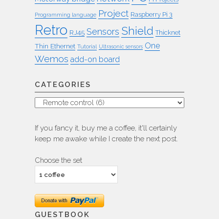
Project
Raspberry Pi 3
Programming language
Retro
Shield
Sensors
RJ45
Thicknet
One
Thin Ethernet
Tutorial
Ultrasonic sensors
Wemos
add-on board
CATEGORIES
Categories
If you fancy it, buy me a coffee, it'll certainly
keep me awake while I create the next post.
Choose the set
GUESTBOOK