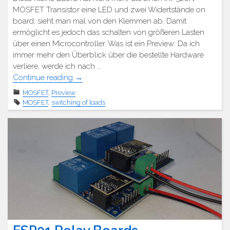
MOSFET Transistor eine LED und zwei Widertstände on
board, sieht man mal von den Klemmen ab. Damit
ermöglicht es jedoch das schalten von größeren Lasten
über einen Microcontroller. Was ist ein Preview: Da ich
immer mehr den Überblick über die bestellte Hardware
verliere, werde ich nach …
"Preview
Continue reading
→
–
MOSFET
,
Preview
IRF520N
MOSFET
,
switching of loads
MOSFET
auf
Board"