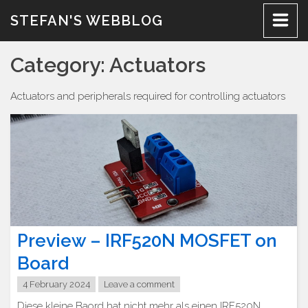
Skip
STEFAN'S WEBBLOG
to
content
Category:
Actuators
Actuators and peripherals required for controlling actuators
Preview – IRF520N MOSFET on
Board
4 February 2024
Leave a comment
Diese kleine Baord hat nicht mehr als einen IRF520N