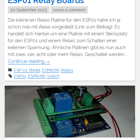
ESP01 Relay Boards
30 September 2023
Leave a comment
Die kleine ein Relais Platine für den ESP01 habe ich ja
schon mal mit Alexa vorgestellt (Link zum Beitrag). Es
handelt sich hierbei um eine Platine mit einem Steckplatz
für den ESP01 und einem Relais zum Schalten einer
externen Spannung. Ähnliche Platinen gibt es nun auch
mit zwei, vier, acht oder mehr Relais. Geschaltet werden …
"ESP01
Continue reading
→
Relais
ESP-01 Shield
,
ESP8266
,
Relays
Platinen"
ESP01
,
ESP8266
,
Switch