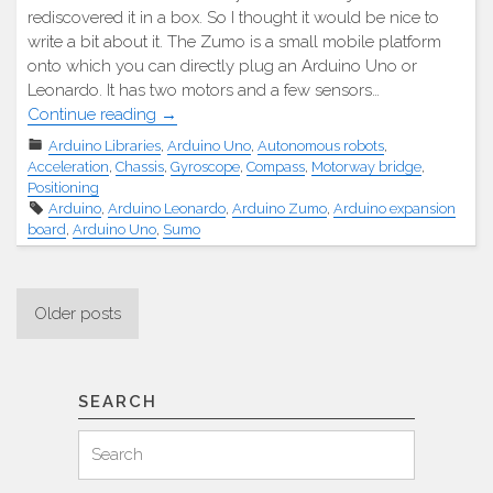
rediscovered it in a box. So I thought it would be nice to
write a bit about it. The Zumo is a small mobile platform
onto which you can directly plug an Arduino Uno or
Leonardo. It has two motors and a few sensors…
"Zumo
Continue reading
→
V1.2"
Arduino Libraries
,
Arduino Uno
,
Autonomous robots
,
Acceleration
,
Chassis
,
Gyroscope
,
Compass
,
Motorway bridge
,
Positioning
Arduino
,
Arduino Leonardo
,
Arduino Zumo
,
Arduino expansion
board
,
Arduino Uno
,
Sumo
Posts
Older posts
navigation
SEARCH
Search
Search
for: