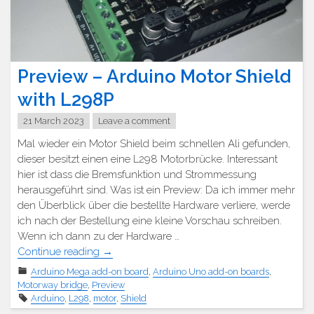
Preview – Arduino Motor Shield
with L298P
21 March 2023
Leave a comment
Mal wieder ein Motor Shield beim schnellen Ali gefunden,
dieser besitzt einen eine L298 Motorbrücke. Interessant
hier ist dass die Bremsfunktion und Strommessung
herausgeführt sind. Was ist ein Preview: Da ich immer mehr
den Überblick über die bestellte Hardware verliere, werde
ich nach der Bestellung eine kleine Vorschau schreiben.
Wenn ich dann zu der Hardware …
"Preview
Continue reading
→
–
Arduino Mega add-on board
,
Arduino Uno add-on boards
,
Arduino
Motorway bridge
,
Preview
Motor
Arduino
,
L298
,
motor
,
Shield
Shield