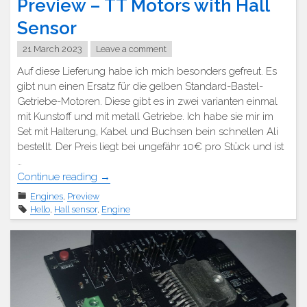
Preview – TT Motors with Hall
Sensor
21 March 2023
Leave a comment
Auf diese Lieferung habe ich mich besonders gefreut. Es
gibt nun einen Ersatz für die gelben Standard-Bastel-
Getriebe-Motoren. Diese gibt es in zwei varianten einmal
mit Kunstoff und mit metall Getriebe. Ich habe sie mir im
Set mit Halterung, Kabel und Buchsen bein schnellen Ali
bestellt. Der Preis liegt bei ungefähr 10€ pro Stück und ist
…
"Preview
Continue reading
→
–
Engines
,
Preview
TT
Hello
,
Hall sensor
,
Engine
Motoren
mit
Hal
Sensor"