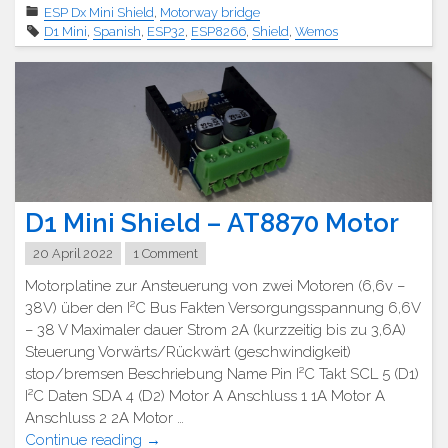
Mini
ESP Dx Mini Shield
,
Motorway bridge
Shield
D1 Mini
,
Spanish
,
ESP32
,
ESP8266
,
Shield
,
Wemos
–
HR8833
Motor"
D1 Mini Shield – AT8870 Motor
20 April 2022
1 Comment
Motorplatine zur Ansteuerung von zwei Motoren (6,6v –
38V) über den I²C Bus Fakten Versorgungsspannung 6,6V
– 38 V Maximaler dauer Strom 2A (kurzzeitig bis zu 3,6A)
Steuerung Vorwärts/Rückwärt (geschwindigkeit)
stop/bremsen Beschriebung Name Pin I²C Takt SCL 5 (D1)
I²C Daten SDA 4 (D2) Motor A Anschluss 1 1A Motor A
Anschluss 2 2A Motor …
"D1
Continue reading
→