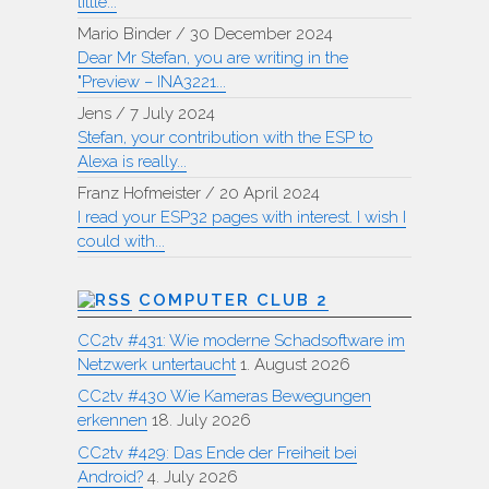
little...
Mario Binder
/
30 December 2024
Dear Mr Stefan, you are writing in the
"Preview – INA3221...
Jens
/
7 July 2024
Stefan, your contribution with the ESP to
Alexa is really...
Franz Hofmeister
/
20 April 2024
I read your ESP32 pages with interest. I wish I
could with...
COMPUTER CLUB 2
CC2tv #431: Wie moderne Schadsoftware im
Netzwerk untertaucht
1. August 2026
CC2tv #430 Wie Kameras Bewegungen
erkennen
18. July 2026
CC2tv #429: Das Ende der Freiheit bei
Android?
4. July 2026