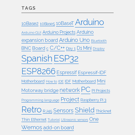
TAGS
Arduino
10BaseT
10Base2
10Base5
Arduino
Arduino Projects
Arduino GUI
Arduino Uno
expansion board
Bluetooth
C/C++
BNC
Board
D1 Mini
c
Day 1
Display
ESP32
Spanish
ESP8266
Espressif
Espressif-IDF
Mini
IDF
Motherboard
Motherboard
How to
IDE
PC
network
Motorway bridge
PI Projects
Project
Raspberry Pi 3
Programming language
Retro
Shield
Sensors
RJ45
Thicknet
One
Thin Ethernet
Tutorial
Ultrasonic sensors
Wemos
add-on board