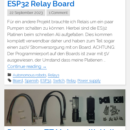
ESP32 Relay Board
22 September 2023
1 Comment
Für ein andere Projekt brauchte ich Relais um ein paar
Pumpen schalten zu können. Hierbei sind die ES32
Platinen beim schnellen Ali aufgefallen. Dies kommen
komplett verwendbar daher und haben zum Teil sogar
einen 240V Stromversorgung mit on Board. ACHTUNG:
Der Programmierport auf den Boards ist zwar mit 5V
ausgewiesen, der Umstand dass meine Platienen …
"ESP32
Continue reading
→
Relay
Autonomous robots
,
Relays
Board"
Board
,
Spanish
,
ESP32
,
Switch
,
Relay
,
Power supply