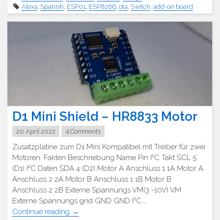
Relais
Alexa
,
Spanish
,
ESP01
,
ESP8266
,
ota
,
Switch
,
add-on board
Platine"
D1 Mini Shield – HR8833 Motor
20 April 2022
4 Comments
Zusatzplatine zum D1 Mini Kompatibel mit Treiber für zwei
Motoren. Fakten Beschriebung Name Pin I²C Takt SCL 5
(D1) I²C Daten SDA 4 (D2) Motor A Anschluss 1 1A Motor A
Anschluss 2 2A Motor B Anschluss 1 1B Motor B
Anschluss 2 2B Externe Spannungs VM(3 -10V) VM
Externe Spannungs gnd GND GND I²C …
"D1
Continue reading
→