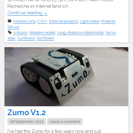
Recherche im Internet fand ich …
"Sunflower"
Continue reading
→
Arduino Uno
,
C/C++
,
External projects
,
Light meter
,
Projects
,
Servos
Arduino
,
Wooden model
,
Long-distance relationship
,
Servo
,
solar
,
Sunflower
,
Sunflower
Zumo V1.2
18 September 2021
Leave a comment
I've had the Zumo for a few years now and just